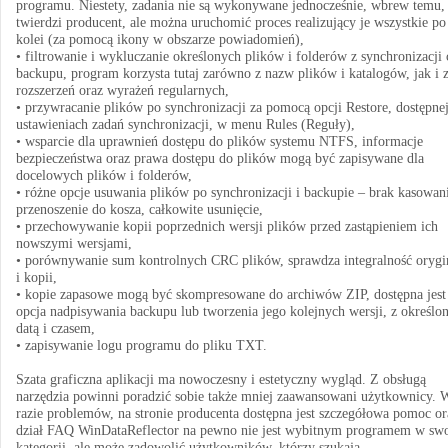
programu. Niestety, zadania nie są wykonywane jednocześnie, wbrew temu,
twierdzi producent, ale można uruchomić proces realizujący je wszystkie po
kolei (za pomocą ikony w obszarze powiadomień),
• filtrowanie i wykluczanie określonych plików i folderów z synchronizacji 
backupu, program korzysta tutaj zarówno z nazw plików i katalogów, jak i 
rozszerzeń oraz wyrażeń regularnych,
• przywracanie plików po synchronizacji za pomocą opcji Restore, dostępne
ustawieniach zadań synchronizacji, w menu Rules (Reguły),
• wsparcie dla uprawnień dostępu do plików systemu NTFS, informacje
bezpieczeństwa oraz prawa dostępu do plików mogą być zapisywane dla
docelowych plików i folderów,
• różne opcje usuwania plików po synchronizacji i backupie – brak kasowan
przenoszenie do kosza, całkowite usunięcie,
• przechowywanie kopii poprzednich wersji plików przed zastąpieniem ich
nowszymi wersjami,
• porównywanie sum kontrolnych CRC plików, sprawdza integralność orygi
i kopii,
• kopie zapasowe mogą być skompresowane do archiwów ZIP, dostępna jest
opcja nadpisywania backupu lub tworzenia jego kolejnych wersji, z określo
datą i czasem,
• zapisywanie logu programu do pliku TXT.
Szata graficzna aplikacji ma nowoczesny i estetyczny wygląd. Z obsługą
narzędzia powinni poradzić sobie także mniej zaawansowani użytkownicy. 
razie problemów, na stronie producenta dostępna jest szczegółowa pomoc or
dział FAQ WinDataReflector na pewno nie jest wybitnym programem w swo
kategorii, ale może zadowolić użytkowników, którzy szukają