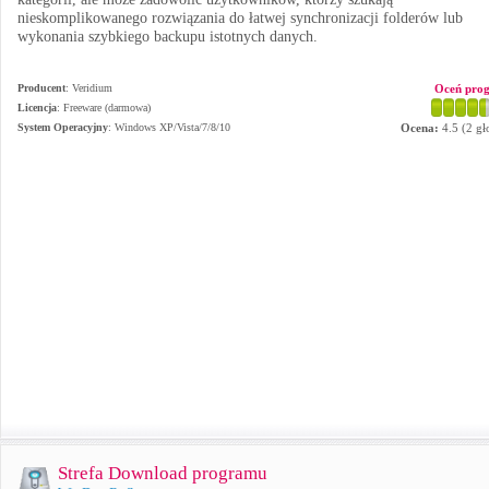
nieskomplikowanego rozwiązania do łatwej synchronizacji folderów lub
wykonania szybkiego backupu istotnych danych.
Producent
:
Veridium
Oceń pro
Licencja
: Freeware (darmowa)
System Operacyjny
:
Windows XP/Vista/7/8/10
Ocena:
4.5
(
2
gł
Strefa Download programu