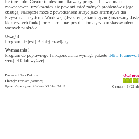
Restore Point Creator to nieskomplikowany program i nawet mało
zaawansowani użytkownicy nie powinni mieć żadnych problemów z jego
obsługą. Narzędzie może z powodzeniem służyć jako alternatywa dla
Przywracania systemu Windows, gdyż oferuje bardziej zorganizowany dostę
identycznych funkcji oraz chroni nas przed automatycznym skasowaniem
ważnych punktów.
Uwaga!
Program nie jest już dalej rozwijany.
Wymagania!
Program do poprawnego funkcjonowania wymaga pakietu
.NET Framewor
wersji 4.0 lub wyższej.
Producent
:
Tom Parkison
Oceń pro
Licencja
: Freeware (darmowa)
System Operacyjny
:
Windows XP/Vista/7/8/10
Ocena:
4.6
(
22
gł