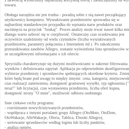
z łatwością wybierzemy najbardziej korzystną ofertę i zaoszczędzimy na wy
towaru.
Obsługa narzędzia nie jest trudna - poradzą sobie z nią nawet początkujący
użytkownicy komputera. Wyszukiwanie przedmiotów sprowadza się w
najbardziej standardowym przypadku do wpisania nazw produktów oraz
naciśnięcia na przycisk "Szukaj". Proces analizy może trwać nawet kilka mi
dlatego warto uzbroić się w cierpliwość. Ostateczny czas oczekiwania jest
oczywiście uzależniony od wielu czynników (liczba wyszukiwanych
przedmiotów, parametry połączenia z Internetem itd.). Po zakończeniu
przeszukiwania zasobów Allegro, zostanie wyświetlona lista sprzedawców w
ze szczegółowymi informacjami o ich ofercie.
Spryciulla charakteryzuje się dużymi możliwościami w zakresie filtrowania
wyników i definiowania zapytań. Aplikacja po odpowiednim skonfigurowan
wybierze przedmioty i sprzedawców spełniających określone kryteria. Zmie
które będą brane pod uwagę to między innymi: cena, kategoria, miejscowoś
czas realizacji zamówienia, dostępność gratisowej wysyłki, typ ogłoszenia 
teraz!" lub licytacja), czas wystawienia przedmiotu, liczba ofert kupna,
dostępność strony "O mnie", możliwość odbioru osobistego.
Inne ciekawe cechy programu:
- rozróżnianie nowych/używanych przedmiotów,
- współpraca z innymi portalami grupy Allegro (OtoMoto, OtoDom,
OtoWakacje, AlleWakacje, Oferia, Tablica, Ebooki Allegro),
- sortowanie sprzedawców według loginu lub liczby punktów,
- analiza opisów,