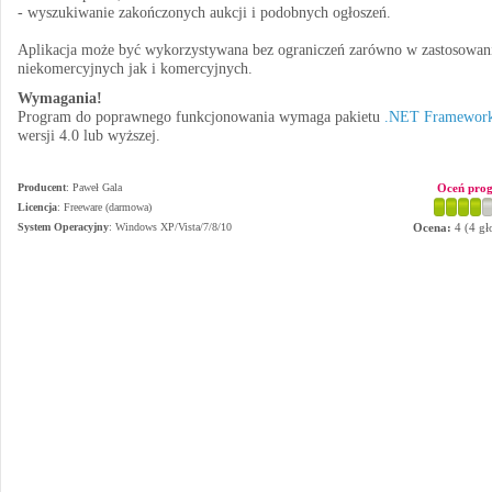
- wyszukiwanie zakończonych aukcji i podobnych ogłoszeń.
Aplikacja może być wykorzystywana bez ograniczeń zarówno w zastosowan
niekomercyjnych jak i komercyjnych.
Wymagania!
Program do poprawnego funkcjonowania wymaga pakietu
.NET Framewor
wersji 4.0 lub wyższej.
Producent
:
Paweł Gala
Oceń pro
Licencja
: Freeware (darmowa)
System Operacyjny
:
Windows XP/Vista/7/8/10
Ocena:
4
(
4
gł