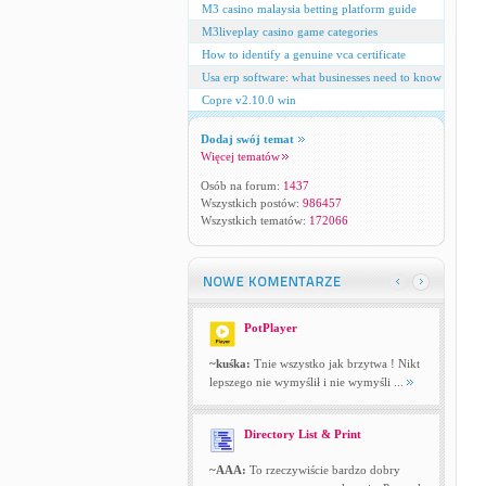
M3 casino malaysia betting platform guide
M3liveplay casino game categories
How to identify a genuine vca certificate
Usa erp software: what businesses need to know
Copre v2.10.0 win
Dodaj swój temat
Więcej tematów
Osób na forum:
1437
Wszystkich postów:
986457
Wszystkich tematów:
172066
PotPlayer
~kuśka:
Tnie wszystko jak brzytwa ! Nikt
lepszego nie wymyślił i nie wymyśli ...
Directory List & Print
~AAA:
To rzeczywiście bardzo dobry