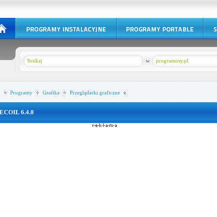
w
programosy.pl
Programy
Grafika
Przeglądarki graficzne
ECOIL 6.4.0