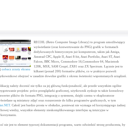
RECOIL (Retro Computer Image Library) to program umożliwiający
wyświetlanie (oraz konwertowanie do PNG) grafik w formatach
dedykowanych historycznym już komputerom, takim jak Amiga,
Amstrad CPC, Apple II, Atari 8-bit, Atari Portfolio, Atari ST, Atari
Falcon, BBC Micro, Commodore 16,Commodore 64, Macintosh
128K, MSX, SAM Coupé, ZX81 oraz ZX Spectrum. Łącznie jest to
zobacz zrzuty ekranu
kilkaset (ponad 200) formatów plików, co w praktyce pozwoli
ytkownikowi obejrzeć w zasadzie dowolne grafiki z okresu świetności wspomnianych urządzeń.
likację należy docenić nie tylko za jej główną funkcjonalność, ale przede wszystkim ogólne
zygotowanie projektu: prócz przeglądarki graficznej, użytkownik zyskuje tu także konsolowy
nwerter plików do formatu PNG, integrację z systemem, dzięki czemu w eksploratorze
świetlane są miniatury zdjęć oraz rozszerzenie do kilku programów graficznych, w tym
int.NET
. Całość jest bardzo prosta w obsłudze, ponieważ nie wymaga od korzystającego żadnej
chowej wiedzy, wszystkie elementy nieskomplikowanego interfejsu są intuicyjne w
korzystaniu.
oć nie jest to element typowej dokumentacji programu, warto odwiedzić stronę producenta, by