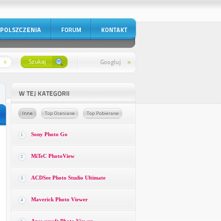
Sony Photo Go
1
MiTeC PhotoView
2
ACDSee Photo Studio Ultimate
3
Maverick Photo Viewer
4