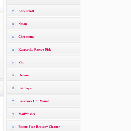
Ahnenblatt
13
Nmap
14
Chromium
15
Kaspersky Rescue Disk
16
Vim
17
Helium
18
PotPlayer
19
Passmark OSFMount
20
MailWasher
21
Eusing Free Registry Cleaner
22