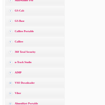
MailWasher Pro
2
GS-Calc
3
GS-Base
4
Calibre Portable
5
Calibre
6
360 Total Security
7
n-Track Studio
8
AIMP
9
VSO Downloader
10
Viber
11
Ahnenblatt Portable
12