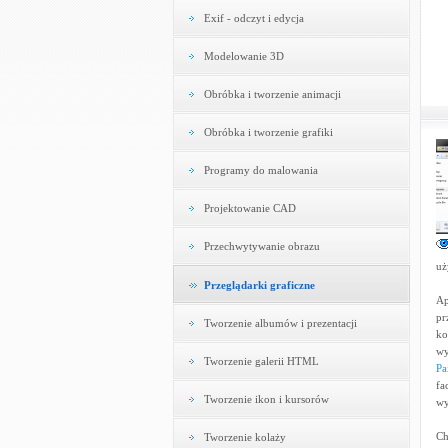
Exif - odczyt i edycja
Modelowanie 3D
Obróbka i tworzenie animacji
Obróbka i tworzenie grafiki
Programy do malowania
Projektowanie CAD
Przechwytywanie obrazu
uż
Przeglądarki graficzne
Ap
pr
Tworzenie albumów i prezentacji
ko
wy
Tworzenie galerii HTML
Pa
fa
Tworzenie ikon i kursorów
wy
Ch
Tworzenie kolaży