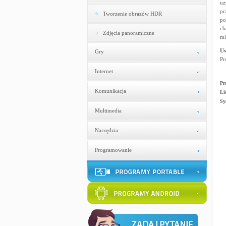
uz
pr
Tworzenie obrazów HDR
po
ch
Zdjęcia panoramiczne
mi
U
Gry
Pr
Internet
Pr
Komunikacja
Li
Sy
Multimedia
Narzędzia
Programowanie