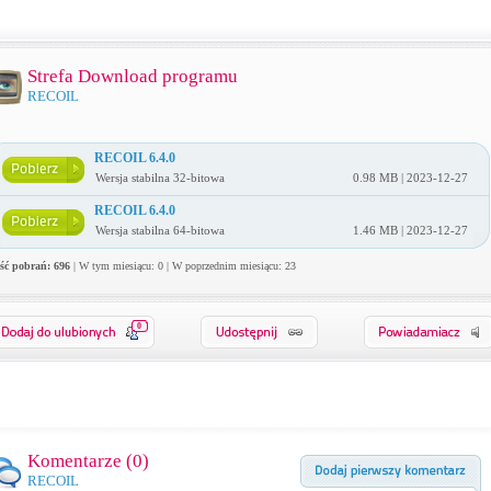
Strefa Download programu
RECOIL
RECOIL 6.4.0
Wersja stabilna 32-bitowa
0.98 MB | 2023-12-27
RECOIL 6.4.0
Wersja stabilna 64-bitowa
1.46 MB | 2023-12-27
ość pobrań: 696
| W tym miesiącu: 0 | W poprzednim miesiącu: 23
0
Komentarze (
0
)
RECOIL