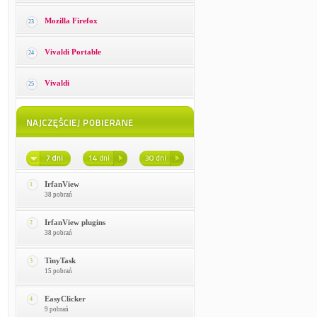
Mozilla Firefox
23
Vivaldi Portable
24
Vivaldi
25
IrfanView
1
38 pobrań
IrfanView plugins
2
38 pobrań
TinyTask
3
15 pobrań
EasyClicker
4
9 pobrań