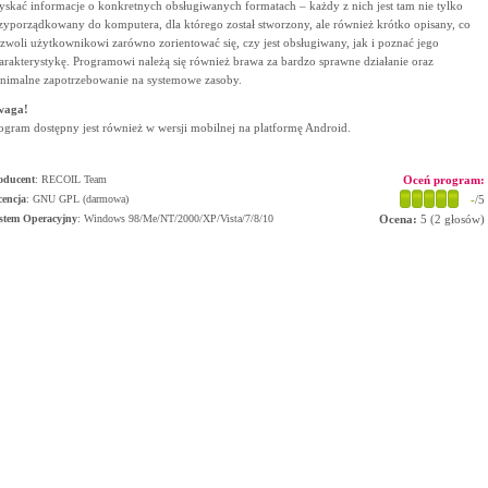
yskać informacje o konkretnych obsługiwanych formatach – każdy z nich jest tam nie tylko
zyporządkowany do komputera, dla którego został stworzony, ale również krótko opisany, co
zwoli użytkownikowi zarówno zorientować się, czy jest obsługiwany, jak i poznać jego
arakterystykę. Programowi należą się również brawa za bardzo sprawne działanie oraz
nimalne zapotrzebowanie na systemowe zasoby.
waga!
ogram dostępny jest również w wersji mobilnej na platformę Android.
oducent
:
RECOIL Team
Oceń program:
cencja
: GNU GPL (darmowa)
-
/5
stem Operacyjny
:
Windows 98/Me/NT/2000/XP/Vista/7/8/10
Ocena:
5
(
2
głosów)