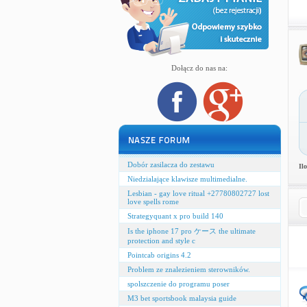
Dołącz do nas na:
Dobór zasilacza do zestawu
Il
Niedzialające klawisze multimedialne.
Lesbian - gay love ritual +27780802727 lost
love spells rome
Strategyquant x pro build 140
Is the iphone 17 pro ケース the ultimate
protection and style c
Pointcab origins 4.2
Problem ze znalezieniem sterowników.
spolszczenie do programu poser
M3 bet sportsbook malaysia guide