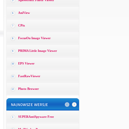
Apowersoft Photo Viewer
5
AniView
6
CPix
7
FocusOn Image Viewer
8
PRIMA Little Image Viewer
9
EPS Viewer
10
FastRawViewer
11
Photo Browser
12
SUPERAntiSpyware Free
1