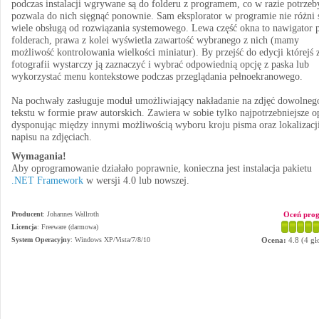
podczas instalacji wgrywane są do folderu z programem, co w razie potrzeb
pozwala do nich sięgnąć ponownie. Sam eksplorator w programie nie różni 
wiele obsługą od rozwiązania systemowego. Lewa część okna to nawigator 
folderach, prawa z kolei wyświetla zawartość wybranego z nich (mamy
możliwość kontrolowania wielkości miniatur). By przejść do edycji którejś 
fotografii wystarczy ją zaznaczyć i wybrać odpowiednią opcję z paska lub
wykorzystać menu kontekstowe podczas przeglądania pełnoekranowego.
Na pochwały zasługuje moduł umożliwiający nakładanie na zdjęć dowolneg
tekstu w formie praw autorskich. Zawiera w sobie tylko najpotrzebniejsze o
dysponując między innymi możliwością wyboru kroju pisma oraz lokalizacj
napisu na zdjęciach.
Wymagania!
Aby oprogramowanie działało poprawnie, konieczna jest instalacja pakietu
.NET Framework
w wersji 4.0 lub nowszej.
Producent
:
Johannes Wallroth
Oceń pro
Licencja
: Freeware (darmowa)
System Operacyjny
:
Windows XP/Vista/7/8/10
Ocena:
4.8
(
4
gł