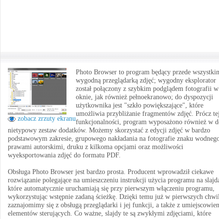
Photo Browser to program będący przede wszystki
wygodną przeglądarką zdjęć; wygodny eksplorator
został połączony z szybkim podglądem fotografii w
oknie, jak również pełnoekranowo; do dyspozycji
użytkownika jest "szkło powiększające", które
umożliwia przybliżanie fragmentów zdjęć. Prócz te
zobacz zrzuty ekranu
funkcjonalności, program wyposażono również w d
nietypowy zestaw dodatków. Możemy skorzystać z edycji zdjęć w bardzo
podstawowym zakresie, grupowego nakładania na fotografie znaku wodnego
prawami autorskimi, druku z kilkoma opcjami oraz możliwości
wyeksportowania zdjęć do formatu PDF.
Obsługa Photo Browser jest bardzo prosta. Producent wprowadził ciekawe
rozwiązanie polegające na umieszczeniu instrukcji użycia programu na slajd
które automatycznie uruchamiają się przy pierwszym włączeniu programu,
wykorzystując wstępnie zadaną ścieżkę. Dzięki temu już w pierwszych chwi
zaznajomimy się z obsługą przeglądarki i jej funkcji, a także z umiejscowie
elementów sterujących. Co ważne, slajdy te są zwykłymi zdjęciami, które