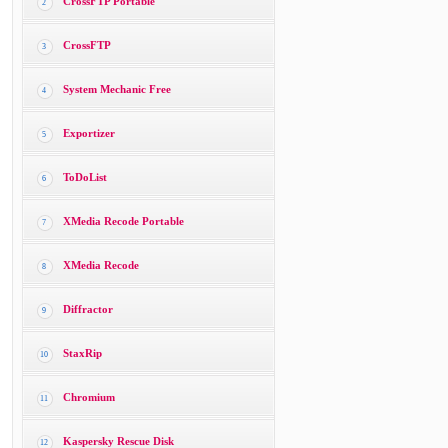
CrossFTP Portable
2
CrossFTP
3
System Mechanic Free
4
Exportizer
5
ToDoList
6
XMedia Recode Portable
7
XMedia Recode
8
Diffractor
9
StaxRip
10
Chromium
11
Kaspersky Rescue Disk
12