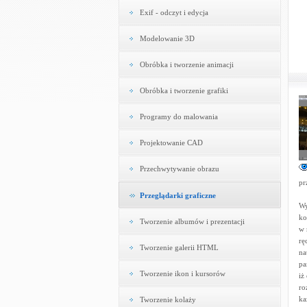
Exif - odczyt i edycja
Modelowanie 3D
Obróbka i tworzenie animacji
Obróbka i tworzenie grafiki
Programy do malowania
Projektowanie CAD
Przechwytywanie obrazu
pr
Przeglądarki graficzne
Wy
ko
Tworzenie albumów i prezentacji
w 
rę
Tworzenie galerii HTML
na
pa
Tworzenie ikon i kursorów
iż
ro
ka
Tworzenie kolaży