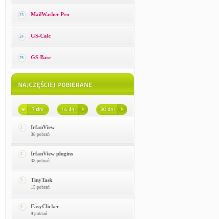
MailWasher Pro
23
GS-Calc
24
GS-Base
25
IrfanView
1
38 pobrań
IrfanView plugins
2
38 pobrań
TinyTask
3
15 pobrań
EasyClicker
4
9 pobrań