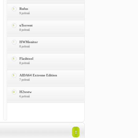
Rufus
5
9 pobrań
uTorrent
6
8 pobrań
HWMonitor
7
8 pobrań
Flashtool
8
8 pobrań
AIDA64 Extreme Edition
9
7 pobrań
H2testw
10
6 pobrań