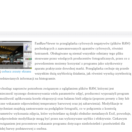
FastRawViewer to przeglądarka cyfrowych negatywów (plików RAW)
pochodzących z zaawansowanych aparatów cyfrowych, również
lustrzanek. Obsługiwane są niemal wszystkie odmiany tego pliku
stosowane przez wiodących producentów fotograficznych, przez co z
powodzeniem możemy korzystać z programu jako użytkownicy
aparatu praktycznie dowolnej marki. Przeglądarka cechuje się przede
zobacz zrzuty ekranu
wszystkim dużą szybkością działania, jak również wysoką czytelnością
zedstawianych informacji na histogramie.
chodząc naprzeciw potrzebom związanym z oglądaniem plików RAW, którymi jest
nieczność ręcznego dostosowywania wielu parametrów zdjęć, producenci wyposażyli program
możliwość aplikowania korekt ekspozycji oraz balansu bieli zdjęcia (poprzez presety z listy lub
czne wskazanie odpowiedniej temperatury barwowej oraz jej zabarwienia). Modyfikacje te
tychmiast znajdują zastosowanie na podglądzie fotografii, co w połączeniu z kontrolą
rametrów wykonania zdjęcia, które wyświetlane są dzięki obsłudze metadanych Exif, powoduje,
 odpowiednie modyfikacje mogą być przez nas wykonywane szybko i efektywnie. Ciekawym
związaniem jest procentowe wskazanie programu dotyczące niedoświetleń i prześwietleń dla
żdej barwy podstawowej z osobna.