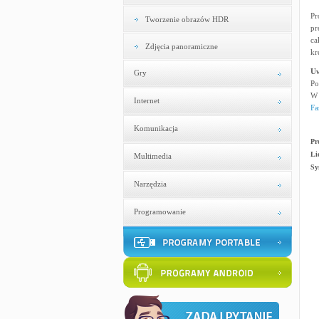
Pr
Tworzenie obrazów HDR
pr
ca
Zdjęcia panoramiczne
kr
U
Gry
Po
W 
Internet
Fa
Komunikacja
Pr
Li
Multimedia
Sy
Narzędzia
Programowanie