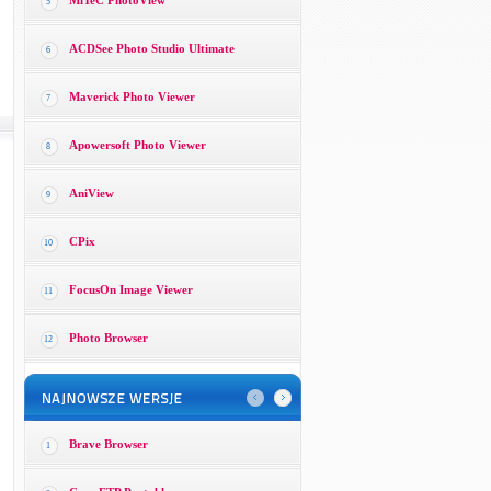
MiTeC PhotoView
5
ACDSee Photo Studio Ultimate
6
Maverick Photo Viewer
7
Apowersoft Photo Viewer
8
AniView
9
CPix
10
FocusOn Image Viewer
11
Photo Browser
12
Brave Browser
1