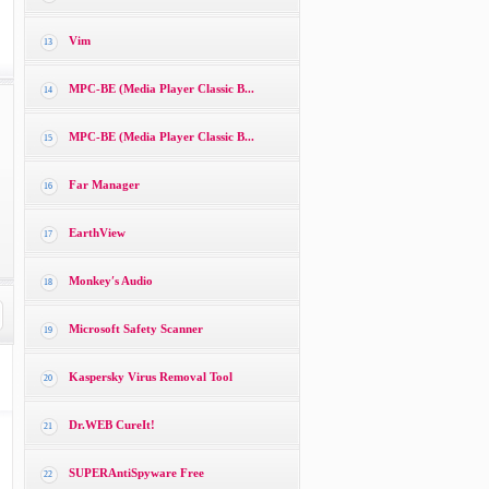
Vim
13
MPC-BE (Media Player Classic B...
14
MPC-BE (Media Player Classic B...
15
Far Manager
16
EarthView
17
Monkey′s Audio
18
Microsoft Safety Scanner
19
Kaspersky Virus Removal Tool
20
Dr.WEB CureIt!
21
SUPERAntiSpyware Free
22