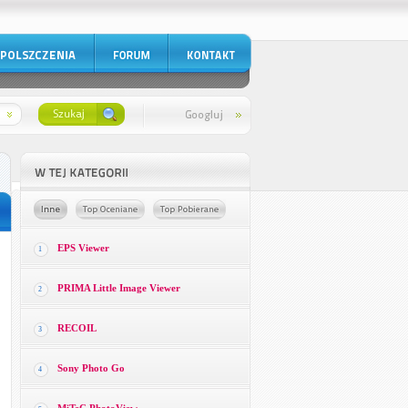
EPS Viewer
1
PRIMA Little Image Viewer
2
RECOIL
3
Sony Photo Go
4