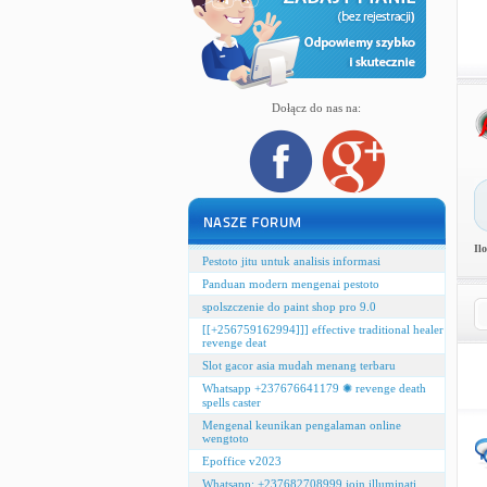
Dołącz do nas na:
Il
Pestoto jitu untuk analisis informasi
Panduan modern mengenai pestoto
spolszczenie do paint shop pro 9.0
[[+256759162994]]] effective traditional healer
revenge deat
Slot gacor asia mudah menang terbaru
Whatsapp +237676641179 ✺ revenge death
spells caster
Mengenal keunikan pengalaman online
wengtoto
Epoffice v2023
Whatsapp: +237682708999 join illuminati