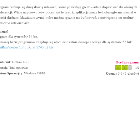
ogram cechuje się dużą ilością ustawień, które pozwalają go dokładnie dopasować do własnych
eferencji. Wielu użytkowników doceni także fakt, iż aplikacja może być obsługiwana niemal w
łości skrótami klawiaturowymi, które można ręcznie modyfikować, a poświęcono im osobny
eator w ustawieniach.
waga!
gram dla systemów 64 bit.
naszej bazie programów znajduje się również ostatnia dostępna wersja dla systemów 32 bit:
stRawViewer 1.7.8 Build 1745 32 bit
oducent
:
LibRaw LLC
Oceń program:
cencja
: Trial (testowa)
-
/5
stem Operacyjny
:
Windows 7/8/10
Ocena:
3.8
(
8
głosów)