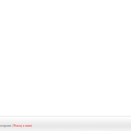
program
|
Pracuj z nami