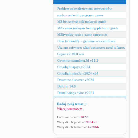
Problem ze znalezieniem sterowników.
spolszczenie do programu poser
M3 bet sportsbook malaysia guide
M3 casino malaysia betting platform guide
M3liveplay casino game categories
How to identify a genuine vca certificate
Usa erp software: what businesses need to know
Copre v2.10.0 win
Coventor semulator3d v11.2
Crosslight apsys v2024
Crosslight pics3d v2024 x64
Datamine.discover v2024
Deform 14.0
Dental wings dwos v2021
Dodaj swój temat
Więcej tematów
Osób na forum:
1822
Wszystkich postów:
986451
Wszystkich tematów:
172066