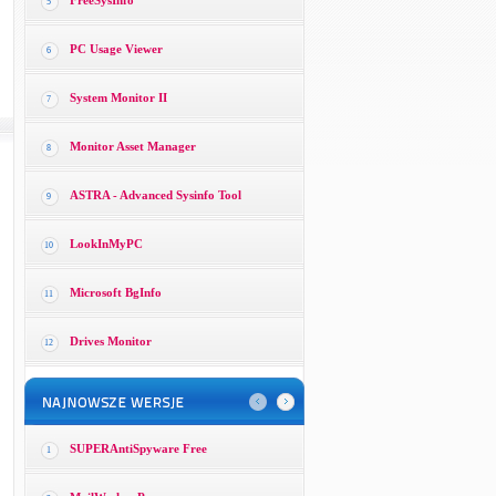
FreeSysInfo
5
PC Usage Viewer
6
System Monitor II
7
Monitor Asset Manager
8
ASTRA - Advanced Sysinfo Tool
9
LookInMyPC
10
Microsoft BgInfo
11
Drives Monitor
12
SUPERAntiSpyware Free
1