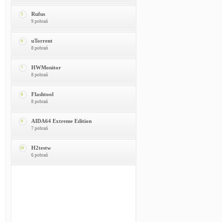
Rufus
5
9 pobrań
uTorrent
6
8 pobrań
HWMonitor
7
8 pobrań
Flashtool
8
8 pobrań
AIDA64 Extreme Edition
9
7 pobrań
H2testw
10
6 pobrań