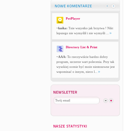
PotPlayer
~kuśka:
Tnie wszystko jak brzytwa ! Nikt
lepszego nie wymyślił i nie wymyśli ...
Directory List & Print
~AAA:
To rzeczywiście bardzo dobry
program, szczerze wart polecenia. Przy tak
wysokiej ocenie być może niestosowne jest
wspominać o innym, nieco l...