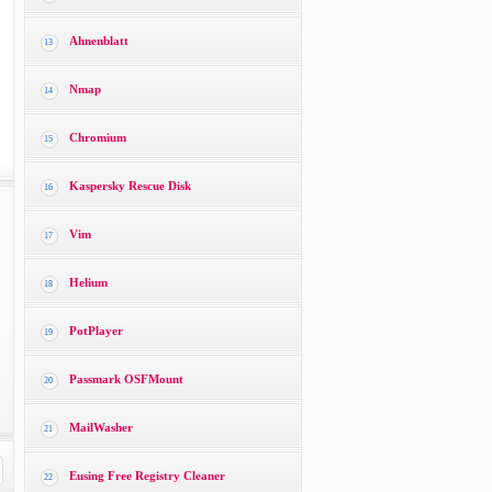
Ahnenblatt
13
Nmap
14
Chromium
15
Kaspersky Rescue Disk
16
Vim
17
Helium
18
PotPlayer
19
Passmark OSFMount
20
MailWasher
21
Eusing Free Registry Cleaner
22