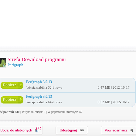
Strefa Download programu
Perfgraph
Perfgraph 3.0.13
Wersja stabilna 32-bitowa
0.47 MB | 2012-10-17
Perfgraph 3.0.13
Wersja stabilna 64-bitowa
0.52 MB | 2012-10-17
ość pobrań: 830
| W tym miesiącu: 0 | W poprzednim miesiącu: 65
0