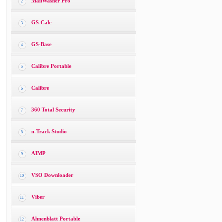
MailWasher Pro
2
GS-Calc
3
GS-Base
4
Calibre Portable
5
Calibre
6
360 Total Security
7
n-Track Studio
8
AIMP
9
VSO Downloader
10
Viber
11
Ahnenblatt Portable
12