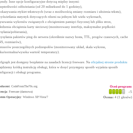
gendy. Inne opcje konfiguracyjne dotyczą między innymi:
częstotliwości odświeżania (od 20 milisekund do 1 godziny),
pokazywania etykiet tekstowych (wraz z możliwością zmiany rozmiaru i ułożenia tekstu),
wyświetlania statystyk dotyczących rdzeni na jednym lub wielu wykresach,
rysowania wykresów związanych z obciążeniem pamięci fizycznej lub pliku stron,
śledzenia obciążenia karty sieciowej (monitorowany interfejs, maksymalne prędkości
syłania/pobierania),
wysyłania pakietów ping do serwera (określenie nazwy hosta, TTL, progów czasowych, cache
S, rozmiarów),
sensorów poszczególnych podzespołów (monitorowany układ, skala wykresu,
ska/normalna/wysoka wartość temperatury).
rfgraph jest dostępny bezpłatnie na zasadach licencji freeware. Na
oficjalnej stronie produktu
ajdziemy krótką instrukcję obsługi, która w dosyć przystępny sposób wyjaśnia sposób
nfiguracji i obsługi programu.
oducent
:
CodeFromThe70s.org
Oceń program:
cencja
: Freeware (darmowa)
-
/5
stem Operacyjny
:
Windows XP/Vista/7
Ocena:
4
(
1
głosów)