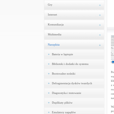
Gry
Internet
Komunikacja
Multimedia
Narzędzia
Bateria w laptopie
Biblioteki i dodatki do systemu
Pe
Bootowalne nośniki
wy
kl
Defragmentacja dysków twardych
z 
ro
Diagnostyka i testowanie
cz
na
Duplikaty plików
Wa
pr
Emulatory napędów