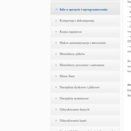
le
- 
Info o sprzęcie i oprogramowaniu
- 
- 
Kompresja i dekompresja
- 
- 
wy
Kopia zapasowa
- 
DN
Makro automatyzacja i sterowanie
- 
ni
Menedżery plików
Pe
Menedżery procesów i autostartu
zn
ko
Menu Start
Pr
Narzędzia dyskowe i plikowe
Li
Sy
Narzędzia systemowe
Odzyskiwanie danych
Odzyskiwanie haseł