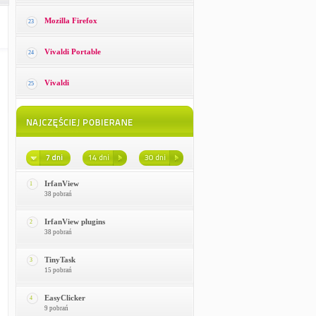
Mozilla Firefox
23
Vivaldi Portable
24
Vivaldi
25
IrfanView
1
38 pobrań
IrfanView plugins
2
38 pobrań
TinyTask
3
15 pobrań
EasyClicker
4
9 pobrań