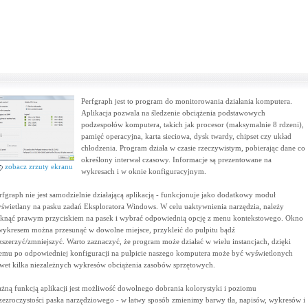
Perfgraph jest to program do monitorowania działania komputera.
Aplikacja pozwala na śledzenie obciążenia podstawowych
podzespołów komputera, takich jak procesor (maksymalnie 8 rdzeni),
pamięć operacyjna, karta sieciowa, dysk twardy, chipset czy układ
chłodzenia. Program działa w czasie rzeczywistym, pobierając dane co
określony interwał czasowy. Informacje są prezentowane na
zobacz zrzuty ekranu
wykresach i w oknie konfiguracyjnym.
rfgraph nie jest samodzielnie działającą aplikacją - funkcjonuje jako dodatkowy moduł
świetlany na pasku zadań Eksploratora Windows. W celu uaktywnienia narzędzia, należy
iknąć prawym przyciskiem na pasek i wybrać odpowiednią opcję z menu kontekstowego. Okno
wykresem można przesunąć w dowolne miejsce, przykleić do pulpitu bądź
zszerzyć/zmniejszyć. Warto zaznaczyć, że program może działać w wielu instancjach, dzięki
emu po odpowiedniej konfiguracji na pulpicie naszego komputera może być wyświetlonych
wet kilka niezależnych wykresów obciążenia zasobów sprzętowych.
żną funkcją aplikacji jest możliwość dowolnego dobrania kolorystyki i poziomu
zezroczystości paska narzędziowego - w łatwy sposób zmienimy barwy tła, napisów, wykresów i