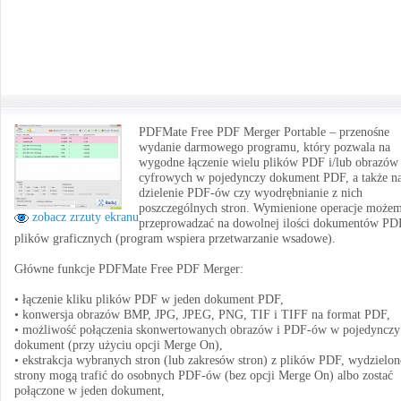
PDFMate Free PDF Merger Portable – przenośne
wydanie darmowego programu, który pozwala na
wygodne łączenie wielu plików PDF i/lub obrazów
cyfrowych w pojedynczy dokument PDF, a także n
dzielenie PDF-ów czy wyodrębnianie z nich
poszczególnych stron. Wymienione operacje może
zobacz zrzuty ekranu
przeprowadzać na dowolnej ilości dokumentów PD
plików graficznych (program wspiera przetwarzanie wsadowe).
Główne funkcje PDFMate Free PDF Merger:
• łączenie kliku plików PDF w jeden dokument PDF,
• konwersja obrazów BMP, JPG, JPEG, PNG, TIF i TIFF na format PDF,
• możliwość połączenia skonwertowanych obrazów i PDF-ów w pojedynczy
dokument (przy użyciu opcji Merge On),
• ekstrakcja wybranych stron (lub zakresów stron) z plików PDF, wydzielon
strony mogą trafić do osobnych PDF-ów (bez opcji Merge On) albo zostać
połączone w jeden dokument,