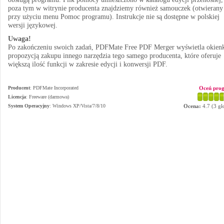
poza tym w witrynie producenta znajdziemy również samouczek (otwierany
przy użyciu menu Pomoc programu). Instrukcje nie są dostępne w polskiej
wersji językowej.
Uwaga!
Po zakończeniu swoich zadań, PDFMate Free PDF Merger wyświetla okien
propozycją zakupu innego narzędzia tego samego producenta, które oferuje
większą ilość funkcji w zakresie edycji i konwersji PDF.
Producent
:
PDFMate Incorporated
Oceń pro
Licencja
: Freeware (darmowa)
System Operacyjny
:
Windows XP/Vista/7/8/10
Ocena:
4.7
(
3
gł