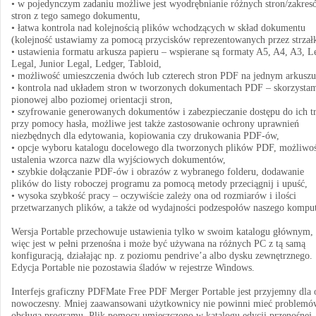
• w pojedynczym zadaniu możliwe jest wyodrębnianie różnych stron/zakres
stron z tego samego dokumentu,
• łatwa kontrola nad kolejnością plików wchodzących w skład dokumentu
(kolejność ustawiamy za pomocą przycisków reprezentowanych przez strzałk
• ustawienia formatu arkusza papieru – wspierane są formaty A5, A4, A3, Le
Legal, Junior Legal, Ledger, Tabloid,
• możliwość umieszczenia dwóch lub czterech stron PDF na jednym arkuszu
• kontrola nad układem stron w tworzonych dokumentach PDF – skorzysta
pionowej albo poziomej orientacji stron,
• szyfrowanie generowanych dokumentów i zabezpieczanie dostępu do ich tr
przy pomocy hasła, możliwe jest także zastosowanie ochrony uprawnień
niezbędnych dla edytowania, kopiowania czy drukowania PDF-ów,
• opcje wyboru katalogu docelowego dla tworzonych plików PDF, możliwo
ustalenia wzorca nazw dla wyjściowych dokumentów,
• szybkie dołączanie PDF-ów i obrazów z wybranego folderu, dodawanie
plików do listy roboczej programu za pomocą metody przeciągnij i upuść,
• wysoka szybkość pracy – oczywiście zależy ona od rozmiarów i ilości
przetwarzanych plików, a także od wydajności podzespołów naszego komput
Wersja Portable przechowuje ustawienia tylko w swoim katalogu głównym, 
więc jest w pełni przenośna i może być używana na różnych PC z tą samą
konfiguracją, działając np. z poziomu pendrive’a albo dysku zewnętrznego.
Edycja Portable nie pozostawia śladów w rejestrze Windows.
Interfejs graficzny PDFMate Free PDF Merger Portable jest przyjemny dla 
nowoczesny. Mniej zaawansowani użytkownicy nie powinni mieć problemó
obsługą programu. Plik pomocy umieszczono w katalogu edycji przenośnej,