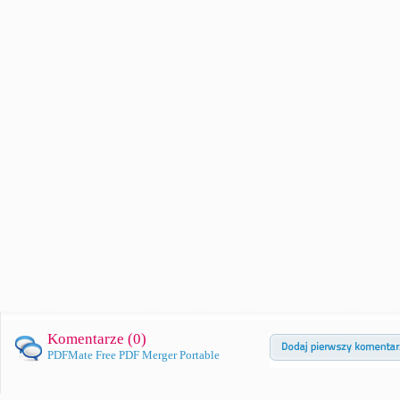
Komentarze (
0
)
PDFMate Free PDF Merger Portable