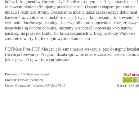
których fragmentów chcemy użyć. Po dwukrotnym naciśnięciu na element li
w nowym oknie definiujemy przedział stron. Ostatnim etapem jest zmiana
układu i rozmiaru strony. Opcjonalnie można także zabezpieczyć dokument
hasłem oraz zablokować niektóre opcje (edycja, kopiowanie, drukowanie). 
wybraniu docelowego katalogu i nazwy pliku oraz upewnieniu się, że wszys
ustawienia są dobrze dobrane, możemy rozpocząć konwersję - wystarczy
nacisnąć na przycisk Build. Po kilku sekundach w Eksploratorze Windows
zostanie otwarty folder z gotowym dokumentem.
PDFMate Free PDF Merger, jak sama nazwa wskazuje, jest dostępny bezpłat
(licencja freeware). Program działa sprawnie oraz w zasadzie bezproblemow
jest z pewnością warty wypróbowania.
Producent
:
PDFMate Incorporated
Oceń pro
Licencja
: Freeware (darmowa)
System Operacyjny
:
Windows XP/Vista/7/8/10
Ocena:
4
(
6
gł