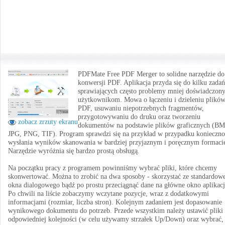
PDFMate Free PDF Merger to solidne narzędzie do
konwersji PDF. Aplikacja przyda się do kilku zadań
sprawiających często problemy mniej doświadczon
użytkownikom. Mowa o łączeniu i dzieleniu plikó
PDF, usuwaniu niepotrzebnych fragmentów,
przygotowywaniu do druku oraz tworzeniu
zobacz zrzuty ekranu
dokumentów na podstawie plików graficznych (BM
JPG, PNG, TIF). Program sprawdzi się na przykład w przypadku konieczno
wysłania wyników skanowania w bardziej przyjaznym i poręcznym formaci
Narzędzie wyróżnia się bardzo prostą obsługą.
Na początku pracy z programem powinniśmy wybrać pliki, które chcemy
skonwertować. Można to zrobić na dwa sposoby - skorzystać ze standardow
okna dialogowego bądź po prostu przeciągnąć dane na główne okno aplikacj
Po chwili na liście zobaczymy wczytane pozycje, wraz z dodatkowymi
informacjami (rozmiar, liczba stron). Kolejnym zadaniem jest dopasowanie
wynikowego dokumentu do potrzeb. Przede wszystkim należy ustawić pliki
odpowiedniej kolejności (w celu używamy strzałek Up/Down) oraz wybrać,