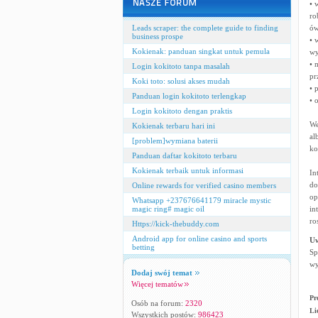
• 
ro
Leads scraper: the complete guide to finding
ów
business prospe
• 
Kokienak: panduan singkat untuk pemula
wy
• 
Login kokitoto tanpa masalah
pr
Koki toto: solusi akses mudah
• 
Panduan login kokitoto terlengkap
• 
Login kokitoto dengan praktis
We
Kokienak terbaru hari ini
al
[problem]wymiana baterii
ko
Panduan daftar kokitoto terbaru
Kokienak terbaik untuk informasi
In
do
Online rewards for verified casino members
op
Whatsapp +237676641179 miracle mystic
magic ring# magic oil
in
ro
Https://kick-thebuddy.com
Android app for online casino and sports
U
betting
Sp
wy
Dodaj swój temat
Więcej tematów
Pr
Osób na forum:
2320
Li
Wszystkich postów:
986423