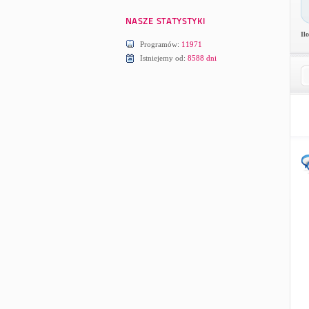
Il
Programów:
11971
Istniejemy od:
8588 dni