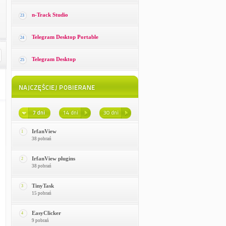
n-Track Studio
23
Telegram Desktop Portable
24
Telegram Desktop
25
IrfanView
1
38 pobrań
IrfanView plugins
2
38 pobrań
TinyTask
3
15 pobrań
EasyClicker
4
9 pobrań