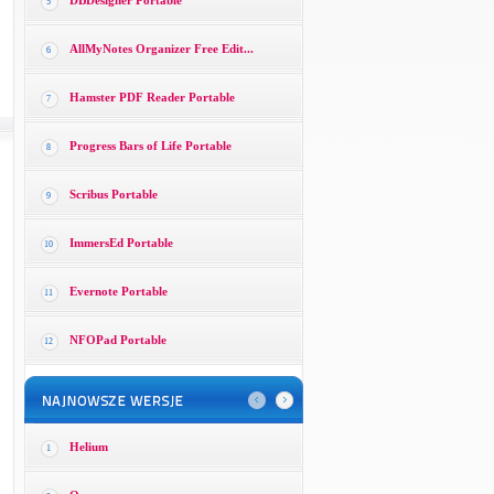
DBDesigner Portable
5
AllMyNotes Organizer Free Edit...
6
Hamster PDF Reader Portable
7
Progress Bars of Life Portable
8
Scribus Portable
9
ImmersEd Portable
10
Evernote Portable
11
NFOPad Portable
12
Helium
1