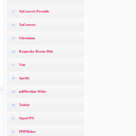
XnConvert Portable
13
XnConvert
14
Chromium
15
Kaspersky Rescue Disk
16
Vim
17
Spotify
18
pdfMachine White
19
Todoist
20
OpenVPN
21
PHPMaker
22