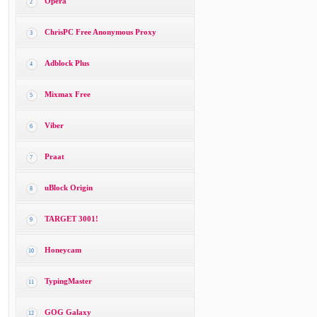
Opera
2
ChrisPC Free Anonymous Proxy
3
Adblock Plus
4
Mixmax Free
5
Viber
6
Praat
7
uBlock Origin
8
TARGET 3001!
9
Honeycam
10
TypingMaster
11
GOG Galaxy
12