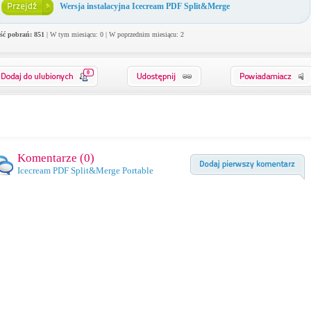
Wersja instalacyjna Icecream PDF Split&Merge
ość pobrań: 851
| W tym miesiącu: 0 | W poprzednim miesiącu: 2
0
Komentarze (
0
)
Icecream PDF Split&Merge Portable