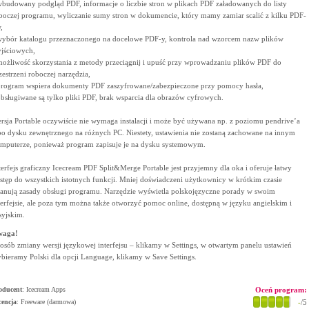
wbudowany podgląd PDF, informacje o liczbie stron w plikach PDF załadowanych do listy
boczej programu, wyliczanie sumy stron w dokumencie, który mamy zamiar scalić z kilku PDF-
,
wybór katalogu przeznaczonego na docelowe PDF-y, kontrola nad wzorcem nazw plików
jściowych,
możliwość skorzystania z metody przeciągnij i upuść przy wprowadzaniu plików PDF do
zestrzeni roboczej narzędzia,
program wspiera dokumenty PDF zaszyfrowane/zabezpieczone przy pomocy hasła,
obsługiwane są tylko pliki PDF, brak wsparcia dla obrazów cyfrowych.
rsja Portable oczywiście nie wymaga instalacji i może być używana np. z poziomu pendrive’a
bo dysku zewnętrznego na różnych PC. Niestety, ustawienia nie zostaną zachowane na innym
mputerze, ponieważ program zapisuje je na dysku systemowym.
terfejs graficzny Icecream PDF Split&Merge Portable jest przyjemny dla oka i oferuje łatwy
stęp do wszystkich istotnych funkcji. Mniej doświadczeni użytkownicy w krótkim czasie
anują zasady obsługi programu. Narzędzie wyświetla polskojęzyczne porady w swoim
terfejsie, ale poza tym można także otworzyć pomoc online, dostępną w języku angielskim i
syjskim.
waga!
osób zmiany wersji językowej interfejsu – klikamy w Settings, w otwartym panelu ustawień
bieramy Polski dla opcji Language, klikamy w Save Settings.
oducent
:
Icecream Apps
Oceń program:
cencja
: Freeware (darmowa)
-
/5