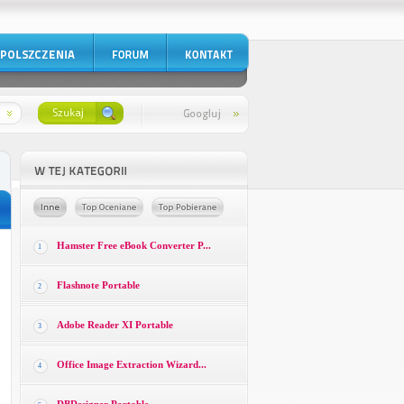
Hamster Free eBook Converter P...
1
Flashnote Portable
2
Adobe Reader XI Portable
3
Office Image Extraction Wizard...
4