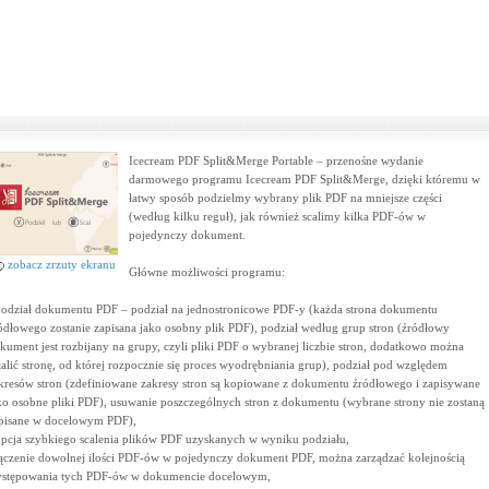
Icecream PDF Split&Merge Portable – przenośne wydanie
darmowego programu Icecream PDF Split&Merge, dzięki któremu w
łatwy sposób podzielmy wybrany plik PDF na mniejsze części
(według kilku reguł), jak również scalimy kilka PDF-ów w
pojedynczy dokument.
zobacz zrzuty ekranu
Główne możliwości programu:
podział dokumentu PDF – podział na jednostronicowe PDF-y (każda strona dokumentu
ódłowego zostanie zapisana jako osobny plik PDF), podział według grup stron (źródłowy
kument jest rozbijany na grupy, czyli pliki PDF o wybranej liczbie stron, dodatkowo można
talić stronę, od której rozpocznie się proces wyodrębniania grup), podział pod względem
kresów stron (zdefiniowane zakresy stron są kopiowane z dokumentu źródłowego i zapisywane
ko osobne pliki PDF), usuwanie poszczególnych stron z dokumentu (wybrane strony nie zostaną
pisane w docelowym PDF),
opcja szybkiego scalenia plików PDF uzyskanych w wyniku podziału,
łączenie dowolnej ilości PDF-ów w pojedynczy dokument PDF, można zarządzać kolejnością
stępowania tych PDF-ów w dokumencie docelowym,