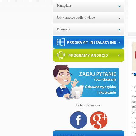
Narzędzia
Odtwarzacze audio i wideo
Pozostałe
• 
źr
do
us
Dołącz do nas na:
za
ja
za
• 
• 
wy