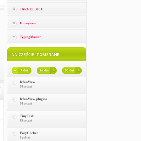
TARGET 3001!
23
Honeycam
24
TypingMaster
25
IrfanView
1
38 pobrań
IrfanView plugins
2
38 pobrań
TinyTask
3
15 pobrań
EasyClicker
4
9 pobrań