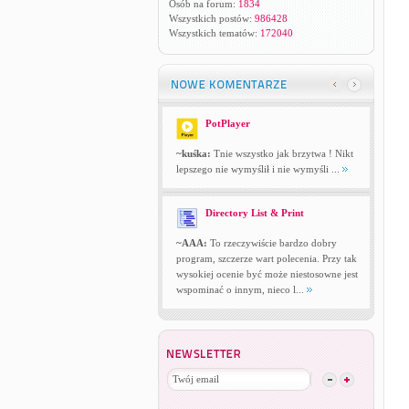
Osób na forum:
1834
Wszystkich postów:
986428
Wszystkich tematów:
172040
PotPlayer
~kuśka:
Tnie wszystko jak brzytwa ! Nikt
lepszego nie wymyślił i nie wymyśli ...
Directory List & Print
~AAA:
To rzeczywiście bardzo dobry
program, szczerze wart polecenia. Przy tak
wysokiej ocenie być może niestosowne jest
wspominać o innym, nieco l...