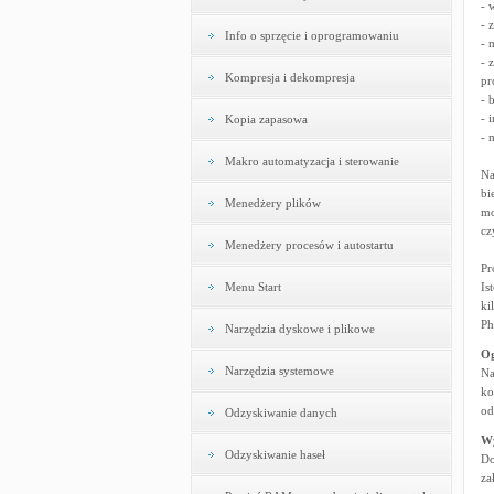
- 
- 
Info o sprzęcie i oprogramowaniu
- 
- 
Kompresja i dekompresja
pr
- 
- 
Kopia zapasowa
- 
Makro automatyzacja i sterowanie
Na
bi
Menedżery plików
mo
cz
Menedżery procesów i autostartu
Pr
Menu Start
Is
ki
Ph
Narzędzia dyskowe i plikowe
Og
Narzędzia systemowe
Na
ko
od
Odzyskiwanie danych
W
Odzyskiwanie haseł
Do
za