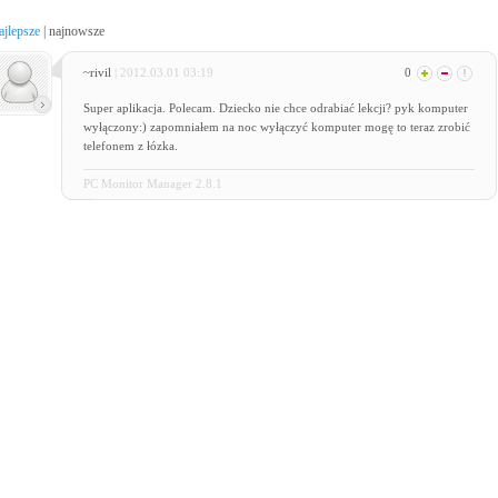
ajlepsze
|
najnowsze
~rivil
| 2012.03.01 03:19
0
Super aplikacja. Polecam. Dziecko nie chce odrabiać lekcji? pyk komputer
wyłączony:) zapomniałem na noc wyłączyć komputer mogę to teraz zrobić
telefonem z łózka.
PC Monitor Manager 2.8.1