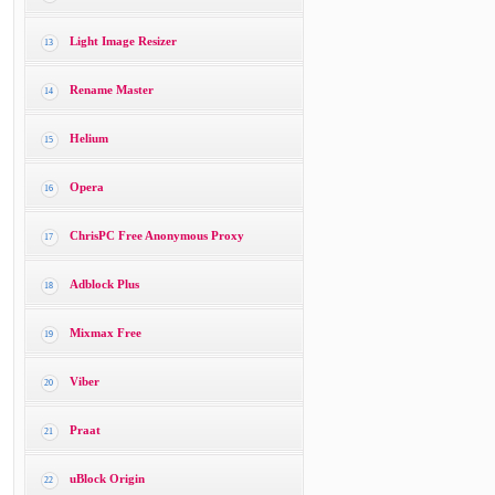
Light Image Resizer
13
Rename Master
14
Helium
15
Opera
16
ChrisPC Free Anonymous Proxy
17
Adblock Plus
18
Mixmax Free
19
Viber
20
Praat
21
uBlock Origin
22