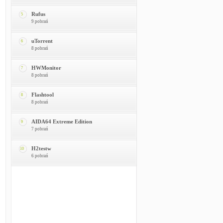
Rufus
5
9 pobrań
uTorrent
6
8 pobrań
HWMonitor
7
8 pobrań
Flashtool
8
8 pobrań
AIDA64 Extreme Edition
9
7 pobrań
H2testw
10
6 pobrań