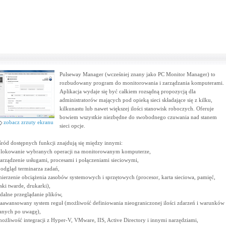
Pulseway Manager (wcześniej znany jako PC Monitor Manager) to
rozbudowany program do monitorowania i zarządzania komputerami.
Aplikacja wydaje się być całkiem rozsądną propozycją dla
administratorów mających pod opieką sieci składające się z kilku,
kilkunastu lub nawet większej ilości stanowisk roboczych. Oferuje
bowiem wszystkie niezbędne do swobodnego czuwania nad stanem
zobacz zrzuty ekranu
sieci opcje.
ród dostępnych funkcji znajdują się między innymi:
blokowanie wybranych operacji na monitorowanym komputerze,
zarządzenie usługami, procesami i połączeniami sieciowymi,
podgląd terminarza zadań,
mierzenie obciążenia zasobów systemowych i sprzętowych (procesor, karta sieciowa, pamięć,
ski twarde, drukarki),
zdalne przeglądanie plików,
zaawansowany system reguł (możliwość definiowania nieograniczonej ilości zdarzeń i warunków
anych po uwagę),
możliwość integracji z Hyper-V, VMware, IIS, Active Directory i innymi narzędziami,