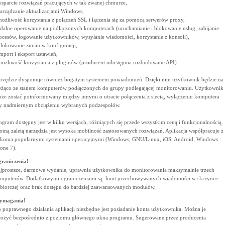
wsparcie rozwiązań pracujących w tak zwanej chmurze,
zarządzanie aktualizacjami Windows,
możliwość korzystania z połączeń SSL i łączenia się za pomocą serwerów proxy,
zdalne operowanie na podłączonych komputerach (uruchamianie i blokowanie usług, zabijanie
ocesów, logowanie użytkowników, wysyłanie wiadomości, korzystanie z konsoli),
blokowanie zmian w konfiguracji,
import i eksport ustawień,
możliwość korzystania z pluginów (producent udostępnia rozbudowane API).
rzędzie dysponuje również bogatym systemem powiadomień. Dzięki nim użytkownik będzie na
eżąco ze stanem komputerów podłączonych do grupy podlegającej monitorowaniu. Użytkownik
że zostać poinformowany między innymi o utracie połączenia z siecią, wyłączeniu komputera
y nadmiernym obciążeniu wybranych podzespołów.
ogram dostępny jest w kilku wersjach, różniących się przede wszystkim ceną i funkcjonalnością.
totną zaletą narzędzia jest wysoka mobilność zastosowanych rozwiązań. Aplikacja współpracuje z
lkoma popularnymi systemami operacyjnymi (Windows, GNU/Linux, iOS, Android, Windows
one 7).
raniczenia!
jprostsze, darmowe wydanie, uprawnia użytkownika do monitorowania maksymalnie trzech
mputerów. Dodatkowymi ograniczeniami są: limit przechowywanych wiadomości w skrzynce
biorczej oraz brak dostępu do bardziej zaawansowanych modułów.
ymagania!
 poprawnego działania aplikacji niezbędne jest posiadanie konta użytkownika. Można je
łożyć bezpośrednio z poziomu głównego okna programu. Sugerowane przez producenta