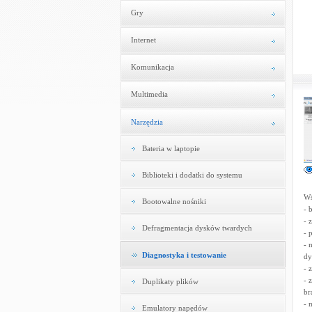
Gry
Internet
Komunikacja
Multimedia
Narzędzia
Bateria w laptopie
Biblioteki i dodatki do systemu
Wś
Bootowalne nośniki
- 
- 
Defragmentacja dysków twardych
- 
- 
Diagnostyka i testowanie
dy
- 
- 
Duplikaty plików
br
- 
Emulatory napędów