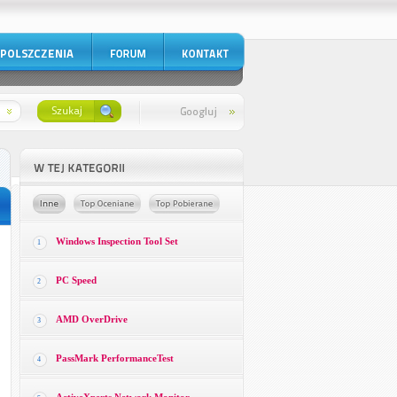
Windows Inspection Tool Set
1
PC Speed
2
AMD OverDrive
3
PassMark PerformanceTest
4