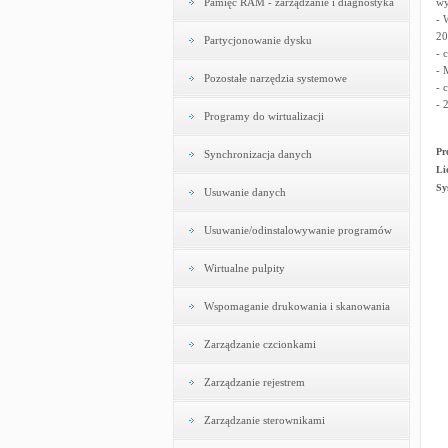
Pamięć RAM - zarządzanie i diagnostyka
wy
- 
20
Partycjonowanie dysku
- 
- 
Pozostałe narzędzia systemowe
- 
- 
Programy do wirtualizacji
Pr
Synchronizacja danych
Li
Sy
Usuwanie danych
Usuwanie/odinstalowywanie programów
Wirtualne pulpity
Wspomaganie drukowania i skanowania
Zarządzanie czcionkami
Zarządzanie rejestrem
Zarządzanie sterownikami