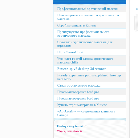
n
Профессиональный эротический массаж
Плюсы профессионального эротического
массажа
Стройматериалы в Кинеле
Преимущества профессионального
эротического массажа
Спа-салон эротического массажа для
взрослых
Https://nooo13.tv/
Что ждет гостей салона эротического
массажа chili?
Einscan-sp v2 desktop 3d scanner
I-ready experience points explained: how xp
tiers work
Салон эротического массажа
Плюсы автосервиса ford pro
Плюсы автосервиса ford pro
Купить стройматериалы в Кинеле
«АртСмайл» — современная клиника в
Самаре
Dodaj swój temat
Więcej tematów