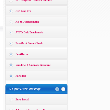
ActiveXperts Network Monitor
5
HD Tune Pro
6
AS SSD Benchmark
7
ATTO Disk Benchmark
8
PassMark SoundCheck
9
BootRacer
10
Windows 8 Upgrade Assistant
11
Parkdale
12
Zero Install
1