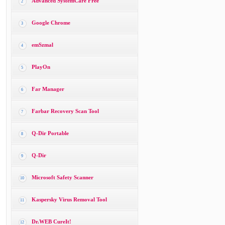
Advanced SystemCare Free
2
Google Chrome
3
emSzmal
4
PlayOn
5
Far Manager
6
Farbar Recovery Scan Tool
7
Q-Dir Portable
8
Q-Dir
9
Microsoft Safety Scanner
10
Kaspersky Virus Removal Tool
11
Dr.WEB CureIt!
12