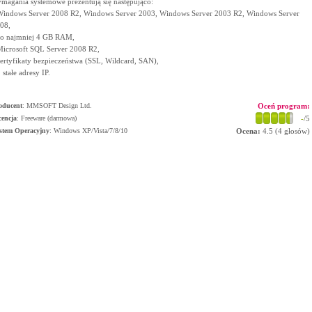
magania systemowe prezentują się następująco:
Windows Server 2008 R2, Windows Server 2003, Windows Server 2003 R2, Windows Server
08,
co najmniej 4 GB RAM,
Microsoft SQL Server 2008 R2,
certyfikaty bezpieczeństwa (SSL, Wildcard, SAN),
2 stałe adresy IP.
oducent
:
MMSOFT Design Ltd.
Oceń program:
cencja
: Freeware (darmowa)
-
/5
stem Operacyjny
:
Windows XP/Vista/7/8/10
Ocena:
4.5
(
4
głosów)