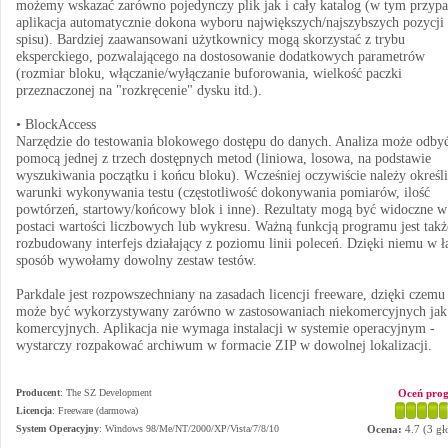
możemy wskazać zarówno pojedynczy plik jak i cały katalog (w tym przyp
aplikacja automatycznie dokona wyboru największych/najszybszych pozycji 
spisu). Bardziej zaawansowani użytkownicy mogą skorzystać z trybu
eksperckiego, pozwalającego na dostosowanie dodatkowych parametrów
(rozmiar bloku, włączanie/wyłączanie buforowania, wielkość paczki
przeznaczonej na "rozkręcenie" dysku itd.).
• BlockAccess
Narzędzie do testowania blokowego dostępu do danych. Analiza może odbyć
pomocą jednej z trzech dostępnych metod (liniowa, losowa, na podstawie
wyszukiwania początku i końcu bloku). Wcześniej oczywiście należy określ
warunki wykonywania testu (częstotliwość dokonywania pomiarów, ilość
powtórzeń, startowy/końcowy blok i inne). Rezultaty mogą być widoczne w
postaci wartości liczbowych lub wykresu. Ważną funkcją programu jest takż
rozbudowany interfejs działający z poziomu linii poleceń. Dzięki niemu w 
sposób wywołamy dowolny zestaw testów.
Parkdale jest rozpowszechniany na zasadach licencji freeware, dzięki czemu
może być wykorzystywany zarówno w zastosowaniach niekomercyjnych jak
komercyjnych. Aplikacja nie wymaga instalacji w systemie operacyjnym -
wystarczy rozpakować archiwum w formacie ZIP w dowolnej lokalizacji.
Producent
:
The SZ Development
Oceń pro
Licencja
: Freeware (darmowa)
System Operacyjny
:
Windows 98/Me/NT/2000/XP/Vista/7/8/10
Ocena:
4.7
(
3
gł