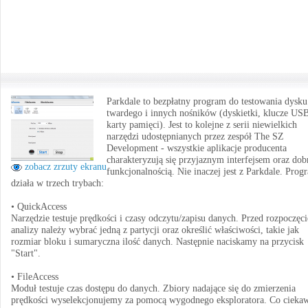
Parkdale to bezpłatny program do testowania dysku
twardego i innych nośników (dyskietki, klucze US
karty pamięci). Jest to kolejne z serii niewielkich
narzędzi udostępnianych przez zespół The SZ
Development - wszystkie aplikacje producenta
charakteryzują się przyjaznym interfejsem oraz dob
zobacz zrzuty ekranu
funkcjonalnością. Nie inaczej jest z Parkdale. Prog
działa w trzech trybach:
• QuickAccess
Narzędzie testuje prędkości i czasy odczytu/zapisu danych. Przed rozpoczęc
analizy należy wybrać jedną z partycji oraz określić właściwości, takie jak
rozmiar bloku i sumaryczna ilość danych. Następnie naciskamy na przycisk
"Start".
• FileAccess
Moduł testuje czas dostępu do danych. Zbiory nadające się do zmierzenia
prędkości wyselekcjonujemy za pomocą wygodnego eksploratora. Co cieka