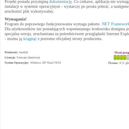
Projekt posiada przystępną
dokumentację
. Co ciekawe, aplikacja nie wymag
instalacji w systemie operacyjnym - wystarczy po prostu pobrać, a następnie
uruchomić plik wykonywalny.
Wymagania!
Program do poprawnego funkcjonowania wymaga pakietu
.NET Framewor
Dla użytkowników nie posiadających wspomnianego środowiska dostępna je
specjalna wersja, uruchamiana za pośrednictwem przeglądarki Internet Expl
- można ją
ściągnąć
z poziomu oficjalnej strony producenta.
Producent
:
Aurelify
Oceń pro
Licencja
: Freeware (darmowa)
System Operacyjny
:
Windows XP/Vista/7/8/10
Ocena:
4
(
1
gł