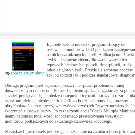
InjuredPixels to niewielki program służący do
testowania monitorów LCD pod kątem występowan
na nich uszkodzonych pikseli. Aplikacja umożliwia
szybkie i sprawne zidentyfikowanie wszystkich
typowych błędów: hot-pikseli, dead-pikseli, stuck-
pikseli i glow-pikseli. Przyda się zarówno podczas
zobacz zrzuty ekranu
zakupu sprzętu jak i podczas standardowej diagnost
Obsługa programu jest bajecznie prosta i nie sprawi problemów mniej
doświadczonym odbiorcom. Po uruchomieniu aplikacji, wystarczy za pomo
strzałek przełączać się pomiędzy dostępnymi trybami testowymi (czarne, bia
czerwone, zielone, niebieskie tło). Jeśli zachodzi taka potrzeba, możemy
ukryć/pokazać kursor myszy, włączyć/wyłączyć tryb "zawsze na wierzchu" 
skorzystać z losowej barwy. Po zaznaczeniu opcji "Check Multiple Monitors
mamy natomiast możliwość jednoczesnego przetestowania wszystkich
monitorów podłączonych do aktualnego stanowiska roboczego.
Narzędzie InjuredPixels jest dostępne bezpłatnie na zasadach licencji freewa