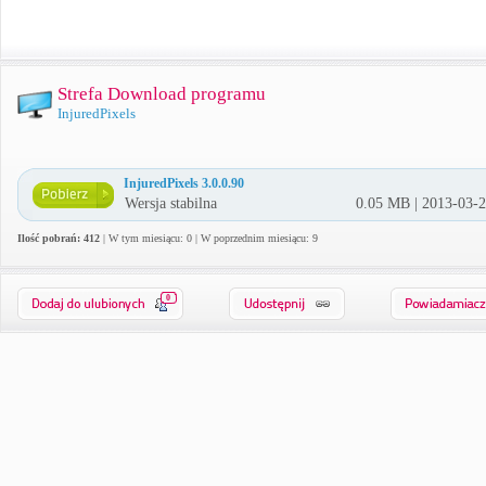
Strefa Download programu
InjuredPixels
InjuredPixels 3.0.0.90
Wersja stabilna
0.05 MB | 2013-03-
Ilość pobrań: 412
| W tym miesiącu: 0 | W poprzednim miesiącu: 9
0