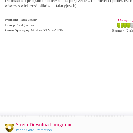
Do instalacji programu konieczne jest połączenie z Internetem (pobieranych 
wówczas większość plików instalacyjnych).
Producent
:
Panda Security
Oceń pro
Licencja
: Trial (testowa)
System Operacyjny
:
Windows XP/Vista/7/8/10
Ocena:
4
(
2
gł
Strefa Download programu
Panda Gold Protection