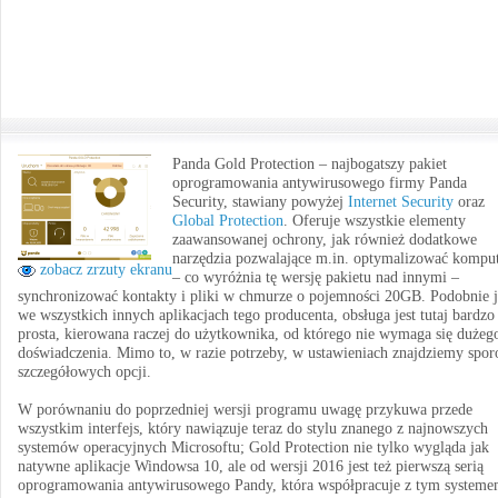
Panda Gold Protection – najbogatszy pakiet
oprogramowania antywirusowego firmy Panda
Security, stawiany powyżej
Internet Security
oraz
Global Protection
. Oferuje wszystkie elementy
zaawansowanej ochrony, jak również dodatkowe
narzędzia pozwalające m.in. optymalizować komput
zobacz zrzuty ekranu
– co wyróżnia tę wersję pakietu nad innymi –
synchronizować kontakty i pliki w chmurze o pojemności 20GB. Podobnie 
we wszystkich innych aplikacjach tego producenta, obsługa jest tutaj bardzo
prosta, kierowana raczej do użytkownika, od którego nie wymaga się dużeg
doświadczenia. Mimo to, w razie potrzeby, w ustawieniach znajdziemy spor
szczegółowych opcji.
W porównaniu do poprzedniej wersji programu uwagę przykuwa przede
wszystkim interfejs, który nawiązuje teraz do stylu znanego z najnowszych
systemów operacyjnych Microsoftu; Gold Protection nie tylko wygląda jak
natywne aplikacje Windowsa 10, ale od wersji 2016 jest też pierwszą serią
oprogramowania antywirusowego Pandy, która współpracuje z tym systeme