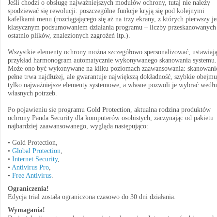
Jeśli chodzi o obsługę najważniejszych modułów ochrony, tutaj nie należy
spodziewać się rewolucji: poszczególne funkcje kryją się pod kolejnymi
kafelkami menu (rozciągającego się aż na trzy ekrany, z których pierwszy je
klasycznym podsumowaniem działania programu – liczby przeskanowanych
ostatnio plików, znalezionych zagrożeń itp.).
Wszystkie elementy ochrony można szczegółowo spersonalizować, ustawiają
przykład harmonogram automatycznie wykonywanego skanowania systemu.
Może ono być wykonywane na kilku poziomach zaawansowania: skanowani
pełne trwa najdłużej, ale gwarantuje największą dokładność, szybkie obejmu
tylko najważniejsze elementy systemowe, a własne pozwoli je wybrać wedł
własnych potrzeb.
Po pojawieniu się programu Gold Protection, aktualna rodzina produktów
ochrony Panda Security dla komputerów osobistych, zaczynając od pakietu
najbardziej zaawansowanego, wygląda następująco:
• Gold Protection,
•
Global Protection
,
•
Internet Security
,
•
Antivirus Pro
,
•
Free Antivirus
.
Ograniczenia!
Edycja trial została ograniczona czasowo do 30 dni działania.
Wymagania!