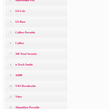
MailWasher Pro
2
GS-Calc
3
GS-Base
4
Calibre Portable
5
Calibre
6
360 Total Security
7
n-Track Studio
8
AIMP
9
VSO Downloader
10
Viber
11
Ahnenblatt Portable
12