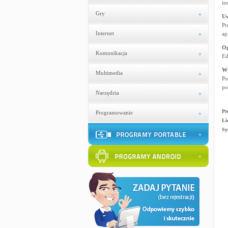
in
Gry
U
Pr
Internet
ap
Og
Komunikacja
Ed
W
Multimedia
Po
po
Narzędzia
Pr
Programowanie
Li
Sy