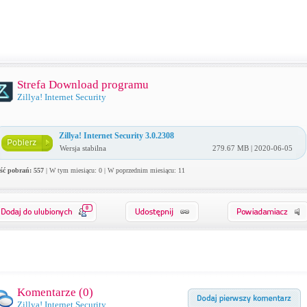
Strefa Download programu
Zillya! Internet Security
Zillya! Internet Security 3.0.2308
Wersja stabilna
279.67 MB | 2020-06-05
ość pobrań: 557
| W tym miesiącu: 0 | W poprzednim miesiącu: 11
0
Komentarze (
0
)
Zillya! Internet Security