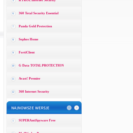
KYROL Internet Security
5
360 Total Security Essential
6
Panda Gold Protection
7
Sophos Home
8
FortiClient
9
G Data TOTAL PROTECTION
10
Avast! Premier
11
360 Internet Security
12
SUPERAntiSpyware Free
1