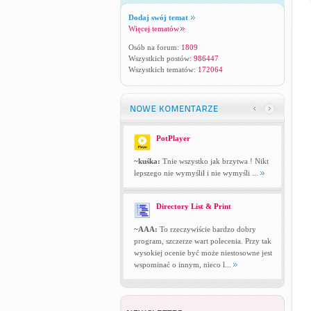
Dodaj swój temat
Więcej tematów
Osób na forum:
1809
Wszystkich postów:
986447
Wszystkich tematów:
172064
PotPlayer
~kuśka:
Tnie wszystko jak brzytwa ! Nikt
lepszego nie wymyślił i nie wymyśli ...
Directory List & Print
~AAA:
To rzeczywiście bardzo dobry
program, szczerze wart polecenia. Przy tak
wysokiej ocenie być może niestosowne jest
wspominać o innym, nieco l...