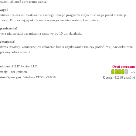
stalacji jakiegoś oprogramowania.
waga!
oducent zaleca odinstalowanie każdego innego programu antywirusowego przed instalacją
likacji. Poprawnej jej ukończenie wymaga również restartu komputera.
raniczenia!
ycja trial została ograniczona czasowo do 15 dni działania.
ymagania!
dczas instalacji konieczne jest założenie konta użytkownika (należy podać imię, nazwisko oraz
prawny adres e-mail).
oducent
:
ALLIT Service, LLC.
Oceń program:
cencja
: Trial (testowa)
-
/5
stem Operacyjny
:
Windows XP/Vista/7/8/10
Ocena:
4.2
(
6
głosów)