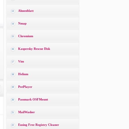
Ahnenblatt
13
Nmap
14
Chromium
15
Kaspersky Rescue Disk
16
Vim
17
Helium
18
PotPlayer
19
Passmark OSFMount
20
MailWasher
21
Eusing Free Registry Cleaner
22