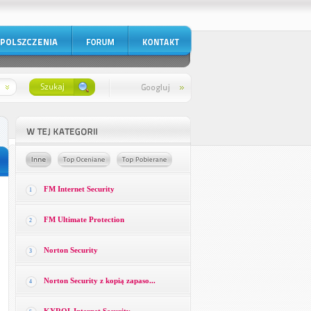
FM Internet Security
1
FM Ultimate Protection
2
Norton Security
3
Norton Security z kopią zapaso...
4