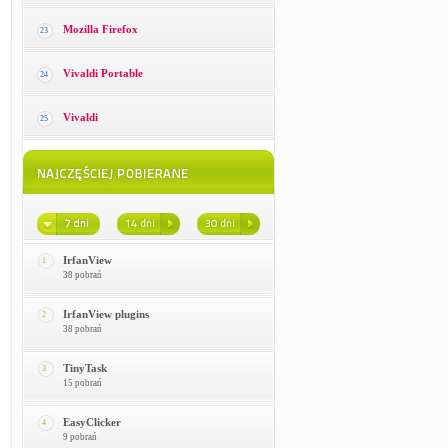
Mozilla Firefox
23
Vivaldi Portable
24
Vivaldi
25
IrfanView
1
38 pobrań
IrfanView plugins
2
38 pobrań
TinyTask
3
15 pobrań
EasyClicker
4
9 pobrań