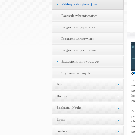
Pakiety zabezpieczające
Pozostałe zabezpieczające
Programy antyspamowe
Programy antyspyware
Programy antywirusowe
Szczepionki antywirusowe
Szyfrowanie danych
Du
Biuro
no
po
ko
Domowe
go
Edukacja i Nauka
Ze
pa
Firma
ob
ko
Grafika
po