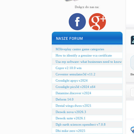
Dołącz do nas na:
M3liveplay casino game categories
How to identify a genuine vca certificate
Usa erp software: what businesses need to know
Copre v2.10.0 win
Coventor semulator3d v11.2
Il
Crosslight apsys v2024
Crosslight pics3d v2024 x64
Datamine.discover v2024
Deform 14.0
Dental wings dwos v2021
Deswik nova v2026.3
Deswik suite v2026.1
Dgb earth sciences opendtect v7.0.8
Dhi mike zero v2025