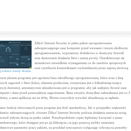
Zillya! Internet Security to pełen pakiet oprogramowania
zabezpieczającego nasz komputer przed wirusami i innym złośliwym
oprogramowaniem, wyposażony dodatkowo w skuteczny firewall
oraz skanowanie działania Sieci i naszej poczty. Charakteryzuje się
stosunkowo niewielkimi wymaganiami co do zasobów sprzętowych
oraz czytelnymi komunikatami wyświetlanymi przez zaporę sieciową.
zobacz zrzuty ekranu
żym plusem programu jest ogromna baza szkodliwego oprogramowania, która wraz z listą
wych zagrożeń z Sieci (która, zdaniem producenta, rozszerzana jest o kilkadziesiąt tysięcy
zycji dziennie), automatycznie aktualizowana jest w programie, aby jak najlepiej chronić nasz
mputer i dane przed potencjalnym zagrożeniem. Baza wirusów domyślnie uaktualniana jest co 3
dziny, a sama aplikacja raz na dobę. Można oczywiście wywołać aktualizację za żądanie.
staw funkcji oferowanych przez program jest dość standardowy. Jak w przypadku większości
kietów zabezpieczających, również Zillya! Internet Security podczas działania zaznacza swoją
ecność jedynie ikoną na pasku zadań. Prawdopodobnie często będziemy korzystać z menu
ntekstowego, które dostępne jest po jej kliknięciu; za jego pomocą szybko zmienimy
dstawowe parametry pracy pakietu, na przykład tymczasowo wyłączając ochronę na potrzeby