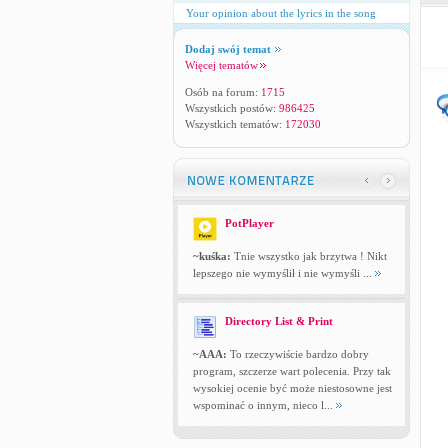
Your opinion about the lyrics in the song
Dodaj swój temat
Więcej tematów
Osób na forum:
1715
Wszystkich postów:
986425
Wszystkich tematów:
172030
PotPlayer
~kuśka:
Tnie wszystko jak brzytwa ! Nikt
lepszego nie wymyślił i nie wymyśli ...
Directory List & Print
~AAA:
To rzeczywiście bardzo dobry
program, szczerze wart polecenia. Przy tak
wysokiej ocenie być może niestosowne jest
wspominać o innym, nieco l...