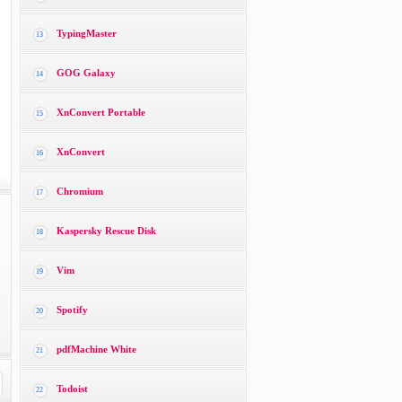
TypingMaster
13
GOG Galaxy
14
XnConvert Portable
15
XnConvert
16
Chromium
17
Kaspersky Rescue Disk
18
Vim
19
Spotify
20
pdfMachine White
21
Todoist
22