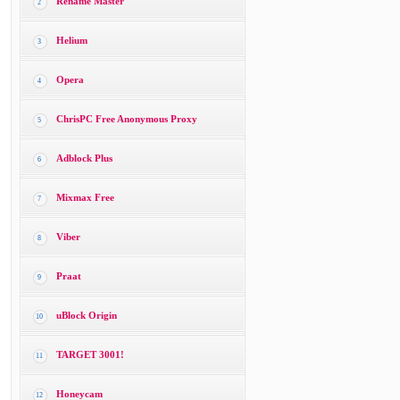
Rename Master
2
Helium
3
Opera
4
ChrisPC Free Anonymous Proxy
5
Adblock Plus
6
Mixmax Free
7
Viber
8
Praat
9
uBlock Origin
10
TARGET 3001!
11
Honeycam
12