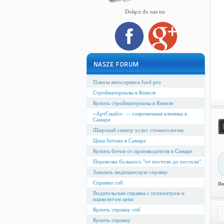
Dołącz do nas na:
Плюсы автосервиса ford pro
Стройматериалы в Кинеле
Купить стройматериалы в Кинеле
«АртСмайл» — современная клиника в
Самаре
Широкий спектр услуг стоматологии
Цена бетона в Самаре
Купить бетон от производителя в Самаре
Перевозка больного "от постели до постели".
Заказать медицинскую справку
Справки спб
Il
Водительская справка с психиатром и
наркологом цена
Купить справку спб
Купить справку