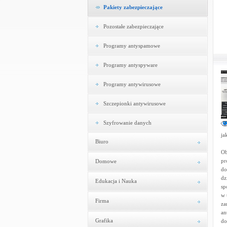
Pakiety zabezpieczające
Pozostałe zabezpieczające
Programy antyspamowe
Programy antyspyware
Programy antywirusowe
Szczepionki antywirusowe
Szyfrowanie danych
ja
Biuro
Ob
pr
Domowe
do
dz
Edukacja i Nauka
sp
w 
Firma
za
an
Grafika
do