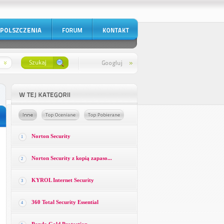
Norton Security
1
Norton Security z kopią zapaso...
2
KYROL Internet Security
3
360 Total Security Essential
4