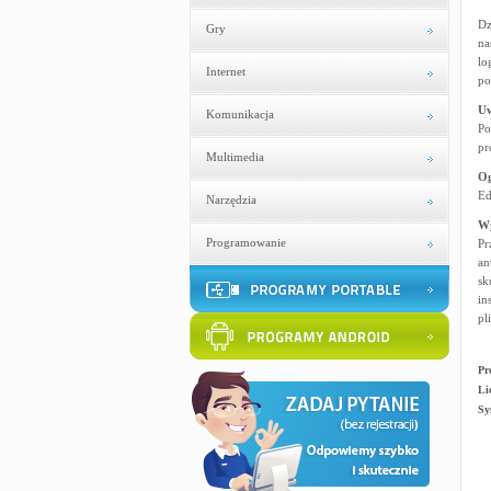
Dz
Gry
na
lo
Internet
po
U
Komunikacja
Po
pr
Multimedia
Og
Ed
Narzędzia
W
Programowanie
Pr
an
sk
in
pl
Pr
Li
Sy