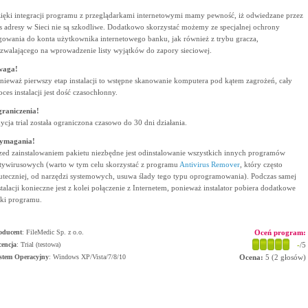
ięki integracji programu z przeglądarkami internetowymi mamy pewność, iż odwiedzane przez
s adresy w Sieci nie są szkodliwe. Dodatkowo skorzystać możemy ze specjalnej ochrony
gowania do konta użytkownika internetowego banku, jak również z trybu gracza,
zwalającego na wprowadzenie listy wyjątków do zapory sieciowej.
waga!
nieważ pierwszy etap instalacji to wstępne skanowanie komputera pod kątem zagrożeń, cały
oces instalacji jest dość czasochłonny.
raniczenia!
ycja trial została ograniczona czasowo do 30 dni działania.
ymagania!
zed zainstalowaniem pakietu niezbędne jest odinstalowanie wszystkich innych programów
tywirusowych (warto w tym celu skorzystać z programu
Antivirus Remover
, który często
uteczniej, od narzędzi systemowych, usuwa ślady tego typu oprogramowania). Podczas samej
stalacji konieczne jest z kolei połączenie z Internetem, ponieważ instalator pobiera dodatkowe
iki programu.
oducent
:
FileMedic Sp. z o.o.
Oceń program:
cencja
: Trial (testowa)
-
/5
stem Operacyjny
:
Windows XP/Vista/7/8/10
Ocena:
5
(
2
głosów)