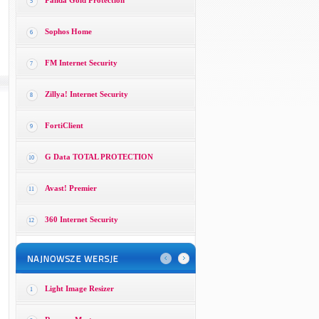
Panda Gold Protection
5
Sophos Home
6
FM Internet Security
7
Zillya! Internet Security
8
FortiClient
9
G Data TOTAL PROTECTION
10
Avast! Premier
11
360 Internet Security
12
Light Image Resizer
1