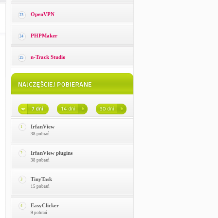
OpenVPN
23
PHPMaker
24
n-Track Studio
25
IrfanView
1
38 pobrań
IrfanView plugins
2
38 pobrań
TinyTask
3
15 pobrań
EasyClicker
4
9 pobrań