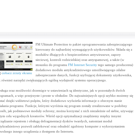
FM Ultimate Protection to pakiet oprogramowania zabezpieczającego
kierowany do najbardziej wymagających użytkowników. Składa się z
modułów dbających o bezpieczeństwo antywirusowe, zapory
sieciowej, kontroli rodzicielskiej oraz antyspamowej, a także (w
stosunku do programu
FM Internet Security
tego samego producenta)
dodatkowo modułu antykradzieżowego umożliwiającego zdalne
zobacz zrzuty ekranu
zabezpieczanie danych, funkcji szyfrującej dokumenty użytkownika,
k również narzędzi zwiększających ogólną wydajność systemu operacyjnego.
sługa oraz możliwości drzemiące w ustawieniach są identyczne, jak w pozostałych dwóch
ogramach, a więc przejrzyste i proste w obsłudze. Do najważniejszych opcji szybko możemy się
stać dzięki widżetowi pulpitu, który dodatkowo wyświetla informacje o obecnym stanie
iałania programu. Funkcje, którymi wyróżnia się program zostały zrealizowane w podobny
osób, jak podstawowe moduły ochrony; można korzystać z nich niezależnie od siebie, używając
tym celu wygodnych kreatorów. Wśród opcji optymalizacji znajdziemy między innymi
rządzanie rejestrem i obsługę defragmentacji dysków twardych, natomiast moduł
tykradzieżowy pozwoli zablokować oraz odnaleźć zgubiony komputer z wykorzystaniem
wolnego innego urządzenia z dostępem do Internetu.