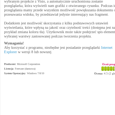
wybranym projekcie z Visio, a automatycznie uruchomiona zostanie
przeglądarka, która wyświetli nam grafiki z otwieranego rysunku. Podczas i
przeglądania mamy przede wszystkim możliwość powiększania dokumentu 
przesuwania widoku, by przedstawiał jedynie interesujący nas fragment.
Dodatkiem jest możliwość skorzystania z kilku podstawowych ustawień
wyświetlania, które wpłyną na jakość oraz czytelność treści (dostępna jest n
przykład zmiana koloru tła). Użytkownik może także podejrzeć spis elemen
wybranej warstwy zastosowanej podczas tworzenia projektu.
Wymagania!
Aby korzystać z programu, niezbędne jest posiadanie przeglądarki
Internet
Explorer
w wersji 8 lub nowszej.
Producent
:
Microsoft Corporation
Oceń pro
Licencja
: Freeware (darmowa)
System Operacyjny
:
Windows 7/8/10
Ocena:
4.5
(
2
gł