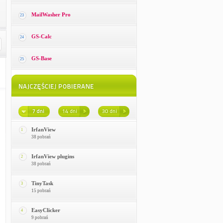
MailWasher Pro
23
GS-Calc
24
GS-Base
25
IrfanView
1
38 pobrań
IrfanView plugins
2
38 pobrań
TinyTask
3
15 pobrań
EasyClicker
4
9 pobrań