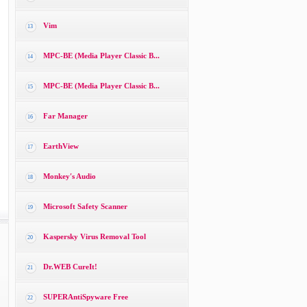
Vim
13
MPC-BE (Media Player Classic B...
14
MPC-BE (Media Player Classic B...
15
Far Manager
16
EarthView
17
Monkey′s Audio
18
Microsoft Safety Scanner
19
Kaspersky Virus Removal Tool
20
Dr.WEB CureIt!
21
SUPERAntiSpyware Free
22