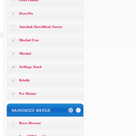
Little Painter
5
DrawWiz
6
Autodesk SketchBook Starter
7
Mischief Free
8
Mischief
9
ArtRage Touch
10
Rebelle
11
Pro Motion
12
Brave Browser
1