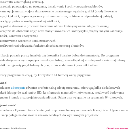
malowane z największą precyzją,
narzędzia pozwalające na tworzenie, instalowanie i archiwizowanie szablonów,
liczne opcje umożliwiające dopracowanie ostatecznego wyglądu grafiki (modyfikowanie
ecyzji i jakości, dopasowywanie poziomu realizmu, dobieranie odpowiedniej palety),
dwa typy płótna o konfigurowalnej wielkości,
wygodne sterowanie procesem tworzenia obrazu (zatrzymywanie lub pauzowanie),
narzędzia do obracania zdjęć oraz modyfikowania ich kolorystyki (między innymi kalibracja
sności, kontrastu i nasycenia),
automatyczne tworzenie kopii zapasowych,
możliwość rozbudowania funkcjonalności za pomocą pluginów.
likacja posiada prosty interfejs użytkownika i bardzo dobrą dokumentację. Do programu
stała dołączona wyczerpująca instrukcja obsługi, a na oficjalnej stronie producenta znajdziemy
datkowo galerię przykładowych prac, zbiór szablonów i poradniki wideo.
órcy programu zalecają, by korzystać z 64 bitowej wersji prpgramu.
waga!
oducent
udostępnia
również profesjonalną edycję programu, oferującą kilka dodatkowych
nkcji (dostęp do szablonów HD, konfiguracja materiałów i oświetlenia, możliwość dodawania
gnatur i ramek oraz projektowania płótna). Działa ona wyłącznie na systemach 64-bitowych.
raniczenia!
diachance Dynamic Auto-Painter jest rozpowszechniany na zasadach licencji trial. Ograniczenie
likacji polega na dodawaniu znaków wodnych do wynikowych projektów.
oducent
:
Mediachance
Oceń program: