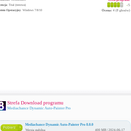
cencja
: Trial (testowa)
-
/5
stem Operacyjny
:
Windows 7/8/10
Ocena:
4
(
8
głosów)
Strefa Download programu
Mediachance Dynamic Auto-Painter Pro
Mediachance Dynamic Auto-Painter Pro 8.0.0
Wersja stabilna
400 MB | 2024-06-17