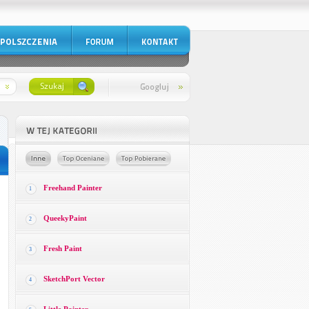
Freehand Painter
1
QueekyPaint
2
Fresh Paint
3
SketchPort Vector
4