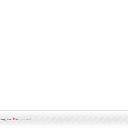
program
|
Pracuj z nami