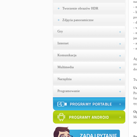
na
- 
Tworzenie obrazów HDR
- 
pr
Zdjęcia panoramiczne
- 
- 
Gry
- 
ja
Internet
- 
- 
Komunikacja
Ap
zo
Multimedia
do
Narzędzia
Tw
U
Programowanie
Pr
fu
sy
Og
Me
ap
Pr