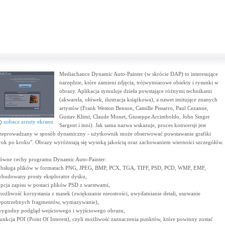
Mediachance Dynamic Auto-Painter (w skrócie DAP) to interesujące
narzędzie, które zamieni zdjęcia, trójwymiarowe obiekty i rysunki w
obrazy. Aplikacja symuluje dzieła powstające różnymi technikami
(akwarela, ołówek, ilustracja książkowa), a nawet imitujące znanych
artystów (Frank Weston Benson, Camille Pissarro, Paul Cezanne,
Gustav Klimt, Claude Monet, Giuseppe Arcimboldo, John Singer
zobacz zrzuty ekranu
Sargent i inni). Jak sama nazwa wskazuje, proces konwersji jest
zeprowadzany w sposób dynamiczny - użytkownik może obserwować powstawanie grafiki
rok po kroku". Obrazy wyróżniają się wysoką jakością oraz zachowaniem wierności szczegółów.
ówne cechy programu Dynamic Auto-Painter:
obsługa plików w formatach PNG, JPEG, BMP, PCX, TGA, TIFF, PSD, PCD, WMF, EMF,
wbudowany prosty eksplorator dysku,
opcja zapisu w postaci plików PSD z warstwami,
możliwość korzystania z masek (zwiększanie nieostrości, uwydatnianie detali, usuwanie
epotrzebnych fragmentów, wymazywanie),
wygodny podgląd wejściowego i wyjściowego obrazu,
funkcja POI (Point Of Interest), czyli możliwość zaznaczenia punktów, które powinny zostać