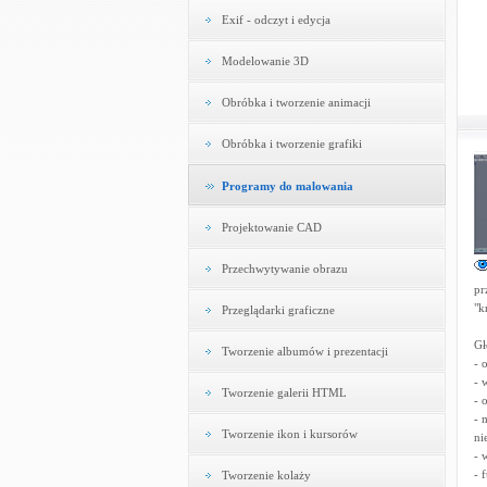
Exif - odczyt i edycja
Modelowanie 3D
Obróbka i tworzenie animacji
Obróbka i tworzenie grafiki
Programy do malowania
Projektowanie CAD
Przechwytywanie obrazu
pr
"k
Przeglądarki graficzne
Gł
Tworzenie albumów i prezentacji
- 
- 
Tworzenie galerii HTML
- 
- 
Tworzenie ikon i kursorów
ni
- 
- 
Tworzenie kolaży