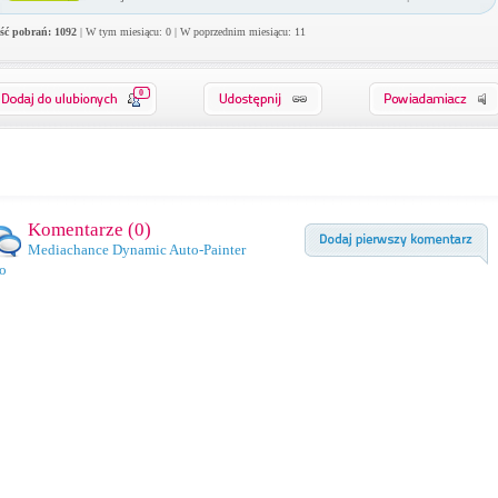
ość pobrań: 1092
| W tym miesiącu: 0 | W poprzednim miesiącu: 11
0
Komentarze (
0
)
Mediachance Dynamic Auto-Painter
o