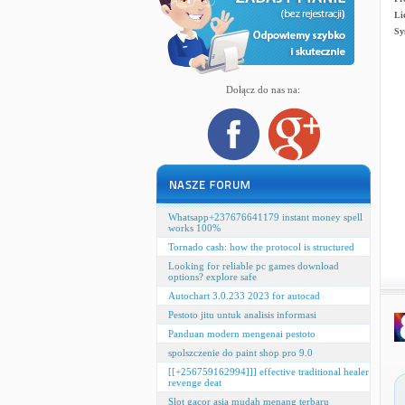
Li
Sy
Dołącz do nas na:
Whatsapp+237676641179 instant money spell
works 100%
Tornado cash: how the protocol is structured
Looking for reliable pc games download
options? explore safe
Autochart 3.0.233 2023 for autocad
Pestoto jitu untuk analisis informasi
Panduan modern mengenai pestoto
spolszczenie do paint shop pro 9.0
[[+256759162994]]] effective traditional healer
revenge deat
Slot gacor asia mudah menang terbaru