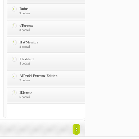
Rufus
5
9 pobrań
uTorrent
6
8 pobrań
HWMonitor
7
8 pobrań
Flashtool
8
8 pobrań
AIDA64 Extreme Edition
9
7 pobrań
H2testw
10
6 pobrań