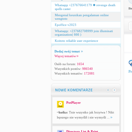
Whatsapp +237676641179 ✺ revenge death
Il
spells caster
Mengenal keunikan pengalaman online
wengtoto
Epoffice v2023
Whatsapp: +237682708999 join illuminati
organization( 666 )
Koitoto reliable user experience
Dodaj swój temat
Więcej tematów
Osób na forum:
1654
Wszystkich postów:
986540
Pr
Wszystkich tematów:
172081
PotPlayer
~kuśka:
Tnie wszystko jak brzytwa ! Nikt
lepszego nie wymyślił i nie wymyśli ...
Directory List & Print