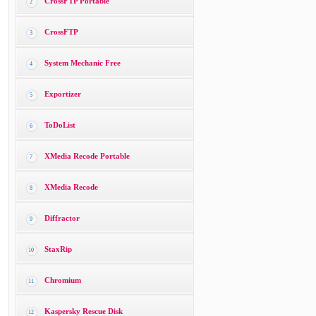
CrossFTP Portable
2
CrossFTP
3
System Mechanic Free
4
Exportizer
5
ToDoList
6
XMedia Recode Portable
7
XMedia Recode
8
Diffractor
9
StaxRip
10
Chromium
11
Kaspersky Rescue Disk
12