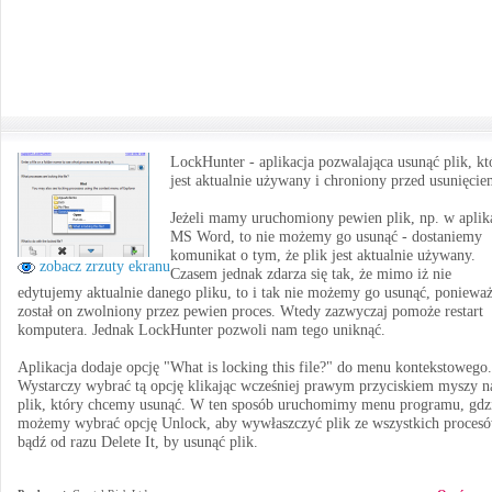
LockHunter - aplikacja pozwalająca usunąć plik, kt
jest aktualnie używany i chroniony przed usunięcie
Jeżeli mamy uruchomiony pewien plik, np. w aplik
MS Word, to nie możemy go usunąć - dostaniemy
komunikat o tym, że plik jest aktualnie używany.
zobacz zrzuty ekranu
Czasem jednak zdarza się tak, że mimo iż nie
edytujemy aktualnie danego pliku, to i tak nie możemy go usunąć, ponieważ
został on zwolniony przez pewien proces. Wtedy zazwyczaj pomoże restart
komputera. Jednak LockHunter pozwoli nam tego uniknąć.
Aplikacja dodaje opcję "What is locking this file?" do menu kontekstowego.
Wystarczy wybrać tą opcję klikając wcześniej prawym przyciskiem myszy n
plik, który chcemy usunąć. W ten sposób uruchomimy menu programu, gdz
możemy wybrać opcję Unlock, aby wywłaszczyć plik ze wszystkich procesó
bądź od razu Delete It, by usunąć plik.