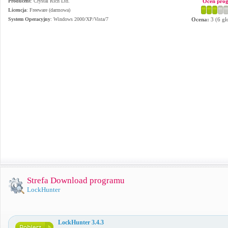
Producent
:
Crystal Rich Ltd.
Oceń pro
Licencja
: Freeware (darmowa)
System Operacyjny
:
Windows 2000/XP/Vista/7
Ocena:
3
(
6
gł
Strefa Download programu
LockHunter
LockHunter 3.4.3