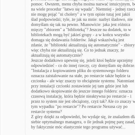
pomoc. Owszem, menu chyba można nazwać intuicyjnym, b
na wiele procedur "łatwo się wpada". Niemniej - jednej rzec
nie mogę pojąć "ni cholery" a w tym opisie tutaj jest jakiś
ślad podpowiedzi; tyle, że jak na mnie: nazbyt śladowo, nie
domyślam się tak na pewno. Mianowicie: jaka jest różnica
mięczy "zbiorem" a "biblioteką"? Jeszcze na dodatek, to w
bibliotekach mogą być jakieś grupy - a w końcu wszystko
domaga się dodawania folderów. Jakąś wskazówką jest
zdanie, że "biblioteki aktualizują się automatycznie" - zbiory
więc chyba nie aktualizują się. Co to jednak znaczy, że
aktualizują się automatycznie?
Jeszcze dodatkowo upewnię się, jeżeli ktoś będzie uprzejmy
odpowiedzieć - co do innej rzeczy, czy domyślam się dobrze
"Instalacja z kopiowaniem pliku do systemowego folderu
oznacza zaistalowanie na stałe, po restarcie także będzie ta
czcionka - ale więc znaczy to obciążenie systemu. Natomiast
przy instalacji czcionki zostawienie jej tam gdzie jest lub
dodatkowo skopiowanie do jeszcze innego folderu: oznacza
czasową instalację, która będzie nieaktywna po restarcie - i
przez to system nie jest obciążony, czyż tak? Ale co znaczy 
tym wypadku "po restarcie"? Po restarcie Nexusa czy po
restarcie systemu?
Z góry dzięki za odpowiedzi, bo wydaje się, że znalazłem dl
siebie optymalnego managera, o ile jednak pojmę parę zasad
by faktycznie móc elastycznie tego programu używać...