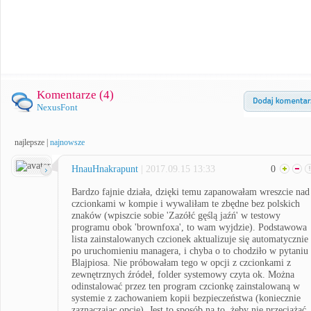
Komentarze (
4
)
NexusFont
najlepsze
|
najnowsze
HnauHnakrapunt
| 2017.09.15 13:33
0
Bardzo fajnie działa, dzięki temu zapanowałam wreszcie nad
czcionkami w kompie i wywaliłam te zbędne bez polskich
znaków (wpiszcie sobie 'Zazółć gęślą jaźń' w testowy
programu obok 'brownfoxa', to wam wyjdzie). Podstawowa
lista zainstalowanych czcionek aktualizuje się automatycznie
po uruchomieniu managera, i chyba o to chodziło w pytaniu
Blajpiosa. Nie próbowałam tego w opcji z czcionkami z
zewnętrznych źródeł, folder systemowy czyta ok. Można
odinstalować przez ten program czcionkę zainstalowaną w
systemie z zachowaniem kopii bezpieczeństwa (koniecznie
zaznaczając opcję). Jest to sposób na to, żeby nie przeciążać