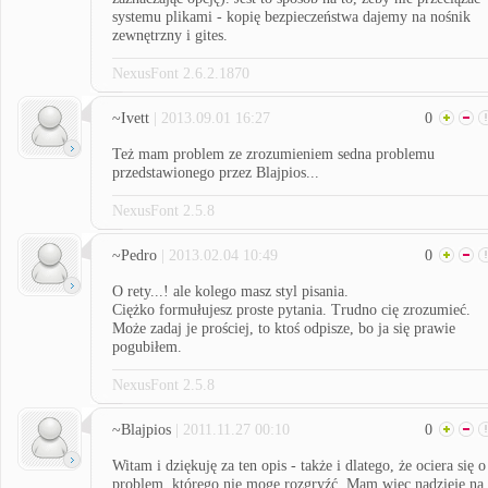
systemu plikami - kopię bezpieczeństwa dajemy na nośnik
zewnętrzny i gites.
NexusFont 2.6.2.1870
~Ivett
| 2013.09.01 16:27
0
Też mam problem ze zrozumieniem sedna problemu
przedstawionego przez Blajpios...
NexusFont 2.5.8
~Pedro
| 2013.02.04 10:49
0
O rety...! ale kolego masz styl pisania.
Ciężko formułujesz proste pytania. Trudno cię zrozumieć.
Może zadaj je prościej, to ktoś odpisze, bo ja się prawie
pogubiłem.
NexusFont 2.5.8
~Blajpios
| 2011.11.27 00:10
0
Witam i dziękuję za ten opis - także i dlatego, że ociera się o
problem, którego nie mogę rozgryźć. Mam więc nadzieję na