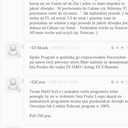
bawię się we frutim od ok.2lat i jedno co mnie niepokoi to
jakośc dźwięku...W porównaniu do Cubase czy Abletona, Fl
pozostawia wiele do życzenia..." Jak najbardziej prawda :) Ja
siedze na FL od wersji 3.0 do teraz i powiem wam że
przesiadam sie właśnie z tego powodu że jakość dźwięku jest
słabsza od Cubase czy Sonar... Siedziałem troche na Sonarze
AP mnie troche pod uczyli itp. Polecam :)
~DJ Misiek
| 2008.04.25 11:32
0
Spoko Program w godzinkę go rozpracowałem.Stworzyłem
już nawet swój pierwszy utwór.Mam nadzieje że skomponuje
hita.Pozdro dla wujka DJ JARO i kolegi DJ S-Bastiana
~DJCarso
| 2008.04.18 14:00
0
Twoże HarD StyLe i szukałem wielu programów które
pomogły by mi w zrobieniu Seta Fruity Loops ukazał sie
znakomitym programem można tma przekształcać dzwięki n
Ostrzejsze lub Letkkie Polecam program w 100%
PzD DJCarso.