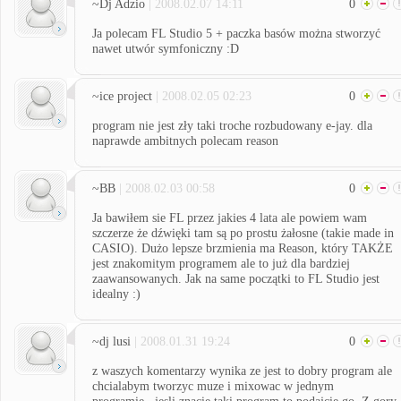
~Dj Adzio
| 2008.02.07 14:11
0
Ja polecam FL Studio 5 + paczka basów można stworzyć
nawet utwór symfoniczny :D
~ice project
| 2008.02.05 02:23
0
program nie jest zły taki troche rozbudowany e-jay. dla
naprawde ambitnych polecam reason
~BB
| 2008.02.03 00:58
0
Ja bawiłem sie FL przez jakies 4 lata ale powiem wam
szczerze że dźwięki tam są po prostu żałosne (takie made in
CASIO). Dużo lepsze brzmienia ma Reason, który TAKŻE
jest znakomitym programem ale to już dla bardziej
zaawansowanych. Jak na same początki to FL Studio jest
idealny :)
~dj lusi
| 2008.01.31 19:24
0
z waszych komentarzy wynika ze jest to dobry program ale
chcialabym tworzyc muze i mixowac w jednym