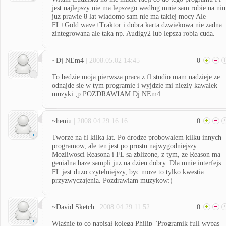
jest najlepszy nie ma lepszego według mnie sam robie na ni
juz prawie 8 lat wiadomo sam nie ma takiej mocy Ale
FL+Gold wave+Traktor i dobra karta dzwiekowa nie zadna
zintegrowana ale taka np. Audigy2 lub lepsza robia cuda.
~Dj NEm4
| 2008.05.02 14:45
0
To bedzie moja pierwsza praca z fl studio mam nadzieje ze
odnajde sie w tym programie i wyjdzie mi niezly kawalek
muzyki ;p POZDRAWIAM Dj NEm4
~heniu
| 2008.04.29 16:16
0
Tworze na fl kilka lat. Po drodze probowalem kilku innych
programow, ale ten jest po prostu najwygodniejszy.
Mozliwosci Reasona i FL sa zblizone, z tym, ze Reason ma
genialna baze sampli juz na dzien dobry. Dla mnie interfejs
FL jest duzo czytelniejszy, byc moze to tylko kwestia
przyzwyczajenia. Pozdrawiam muzykow:)
~David Sketch
| 2008.04.29 11:52
0
Właśnie to co napisał kolega Philip "Programik full wypas