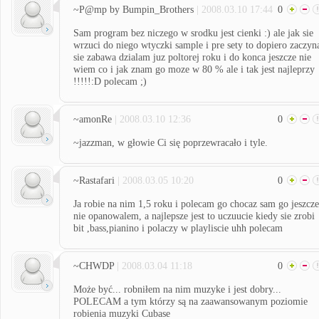
~P@mp by Bumpin_Brothers
| 2008.03.10 17:44
0
Sam program bez niczego w srodku jest cienki :) ale jak sie
wrzuci do niego wtyczki sample i pre sety to dopiero zaczyn
sie zabawa dzialam juz poltorej roku i do konca jeszcze nie
wiem co i jak znam go moze w 80 % ale i tak jest najleprzy
!!!!!:D polecam ;)
~amonRe
| 2008.03.10 12:36
0
~jazzman, w głowie Ci się poprzewracało i tyle.
~Rastafari
| 2008.03.05 10:20
0
Ja robie na nim 1,5 roku i polecam go chocaz sam go jeszcze
nie opanowalem, a najlepsze jest to uczuucie kiedy sie zrobi
bit ,bass,pianino i polaczy w playliscie uhh polecam
~CHWDP
| 2008.03.04 11:18
0
Może być... robniłem na nim muzyke i jest dobry...
POLECAM a tym którzy są na zaawansowanym poziomie
robienia muzyki Cubase