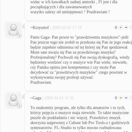
widac w ich kawałkach zadnej amtorki , Fl jest i dla
początkujących i dla zawansowanych
wszytko zalezy od umiejętnosci ! Pozdrawiam !
~Krzysztof
| 2008.04.05 17:18
0
Panie Gaga- Pan powie to "prawdziwemu muzykowi"-jeśli
Pan jeszcze tego nie zrobił to przekona się Pan że jego reakc
będzie zupełnie odmienna od tej której się Pan spodziewał.
Może sam uważa się Pan za prawdziwego muzyka?
Profesjonalistę? Pochwali się Pan swoją dyskografią, wtedy
będziemy wiedzieć czy o muzyce wie Pan wiele, niewiele,
czy Pańska opinia jest kompetentna i czy może Pan
decydować za "prawdziwych muzyków" czego powinni w
wykonywaniu swojej profesji używać.
Pozdrawiam.
~Gaga
| 2008.04.03 16:32
0
To znakomity program, ale tylko dla amatorów i to tych,
którzy pojęcia o muzyce maja niewiele. To takie muzyczne
puzzle do poskładania i nic więcej. Prawdziwy muzyk
skorzysta najpewniej z Cubase lub Pro Tools-a i godziwych
syntezatorów. FL-Studio to tylko mocno rozbudowana