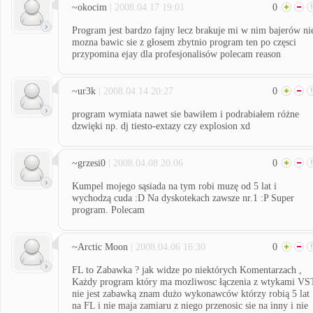
~okocim
| 2008.04.17 19:01
0
Program jest bardzo fajny lecz brakuje mi w nim bajerów ni
mozna bawic sie z głosem zbytnio program ten po częsci
przypomina ejay dla profesjonalisów polecam reason
~ur3k
| 2008.04.14 20:27
0
program wymiata nawet sie bawiłem i podrabiałem różne
dzwięki np. dj tiesto-extazy czy explosion xd
~grzesi0
| 2008.04.08 20:06
0
Kumpel mojego sąsiada na tym robi muzę od 5 lat i
wychodzą cuda :D Na dyskotekach zawsze nr.1 :P Super
program. Polecam
~Arctic Moon
| 2008.04.06 16:30
0
FL to Zabawka ? jak widze po niektórych Komentarzach ,
Każdy program który ma mozliwosc łączenia z wtykami VS
nie jest zabawką znam dużo wykonawców którzy robią 5 lat
na FL i nie maja zamiaru z niego przenosic sie na inny i nie