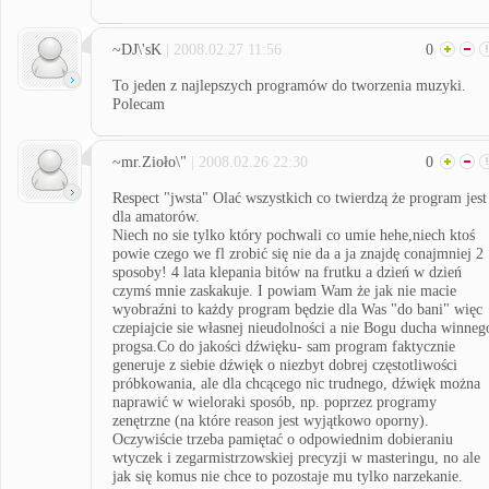
~DJ\'sK
| 2008.02.27 11:56
0
To jeden z najlepszych programów do tworzenia muzyki.
Polecam
~mr.Zioło\"
| 2008.02.26 22:30
0
Respect "jwsta" Olać wszystkich co twierdzą że program jest
dla amatorów.
Niech no sie tylko który pochwali co umie hehe,niech ktoś
powie czego we fl zrobić się nie da a ja znajdę conajmniej 2
sposoby! 4 lata klepania bitów na frutku a dzień w dzień
czymś mnie zaskakuje. I powiam Wam że jak nie macie
wyobraźni to każdy program będzie dla Was "do bani" więc
czepiajcie sie własnej nieudolności a nie Bogu ducha winneg
progsa.Co do jakości dźwięku- sam program faktycznie
generuje z siebie dźwięk o niezbyt dobrej częstotliwości
próbkowania, ale dla chcącego nic trudnego, dźwięk można
naprawić w wieloraki sposób, np. poprzez programy
zenętrzne (na które reason jest wyjątkowo oporny).
Oczywiście trzeba pamiętać o odpowiednim dobieraniu
wtyczek i zegarmistrzowskiej precyzji w masteringu, no ale
jak się komus nie chce to pozostaje mu tylko narzekanie.