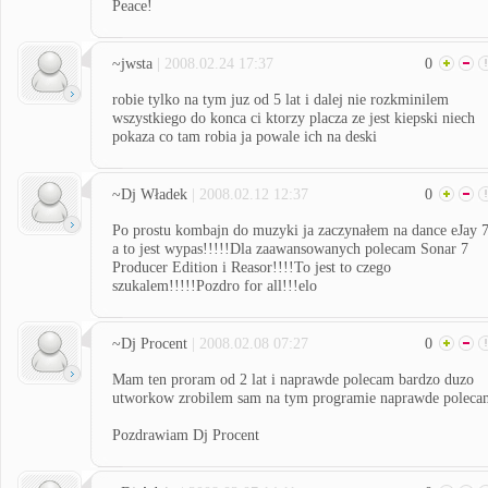
Peace!
~jwsta
| 2008.02.24 17:37
0
robie tylko na tym juz od 5 lat i dalej nie rozkminilem
wszystkiego do konca ci ktorzy placza ze jest kiepski niech
pokaza co tam robia ja powale ich na deski
~Dj Władek
| 2008.02.12 12:37
0
Po prostu kombajn do muzyki ja zaczynałem na dance eJay 
a to jest wypas!!!!!Dla zaawansowanych polecam Sonar 7
Producer Edition i Reasor!!!!To jest to czego
szukalem!!!!!Pozdro for all!!!elo
~Dj Procent
| 2008.02.08 07:27
0
Mam ten proram od 2 lat i naprawde polecam bardzo duzo
utworkow zrobilem sam na tym programie naprawde poleca
Pozdrawiam Dj Procent