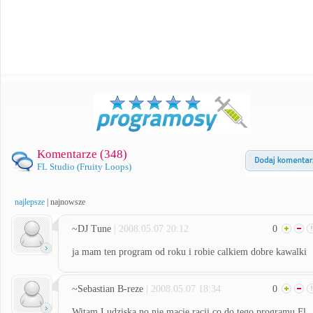
Komentarze (
348
)
FL Studio (Fruity Loops)
najlepsze
|
najnowsze
~DJ Tune
| 2008.05.07 20:12
0
ja mam ten program od roku i robie calkiem dobre kawalki
~Sebastian B-reze
| 2008.05.07 18:34
0
Witam Ludziska no nie macie racji co do tego programu Fl