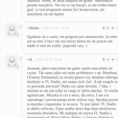
zabawka. Wiem, że zaraz znajdzie sie grono "oburzonych"
pseudo muzyków. Nie ma co się burzyć, tu nie trzeba umiec
grać, w tym programie można być kreatywnym, ale
muzykiem sie nie będzie.
~Maśler
| 2008.03.20 18:44
0
Zgadzam sie z wami, ten program jest niesamowity. Ja robie
już na nim 3 lata i nie ma rzeczy której mi sie jeszcze nie
udało w nim mi zrobić. poprostu cacy :)
~H.
| 2008.03.16 19:40
0
Jazzman, jakos nauczylem sie gadac zanim nauczylem sie
czytac. Tak samo jakos nie mam problemow z np. Mombasa
(Tommy Emmanuel) na swojej gitarce czy sklejenia dobrego
hardstyle w FL Studio, nie znajac tych 'nut'. A tak wogole to
co powstalo pierwsze? Nutki czy same dzwieki..? Aha, i
muzyka to nie jest tylko to czego ty lubisz sluchac. To troch
egoistyczne. Muzyka to cos z serca, dla serca. I nie cos
zapisanego i powtarzanego przez milion razy. Sprobuj poczu
ta muzyke i zapamietac te uczucia. To jest talent. FL Studio
to dobry software. Fajne synthy ktore daja duze mozliwosci
tworzenia dzwiekow. Mi najlepiej sie uzywa FL Studio z
programem jak Magix Music Maker, w ktorym sklejam te