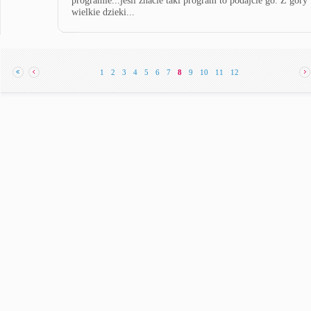
programie...jesli znacie taki program to podajcie go. Z gory
wielkie dzieki...
1
2
3
4
5
6
7
8
9
10
11
12