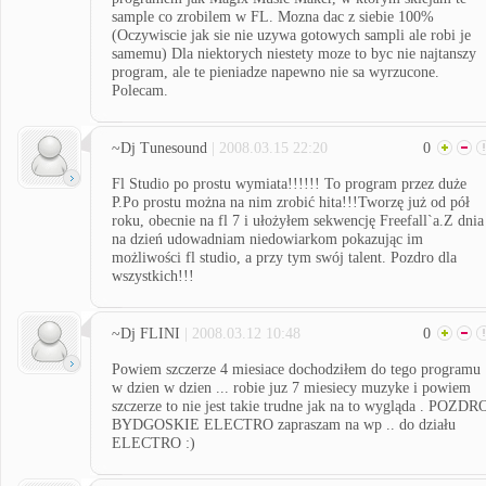
sample co zrobilem w FL. Mozna dac z siebie 100%
(Oczywiscie jak sie nie uzywa gotowych sampli ale robi je
samemu) Dla niektorych niestety moze to byc nie najtanszy
program, ale te pieniadze napewno nie sa wyrzucone.
Polecam.
~Dj Tunesound
| 2008.03.15 22:20
0
Fl Studio po prostu wymiata!!!!!! To program przez duże
P.Po prostu można na nim zrobić hita!!!Tworzę już od pół
roku, obecnie na fl 7 i ułożyłem sekwencję Freefall`a.Z dnia
na dzień udowadniam niedowiarkom pokazując im
możliwości fl studio, a przy tym swój talent. Pozdro dla
wszystkich!!!
~Dj FLINI
| 2008.03.12 10:48
0
Powiem szczerze 4 miesiace dochodziłem do tego programu
w dzien w dzien ... robie juz 7 miesiecy muzyke i powiem
szczerze to nie jest takie trudne jak na to wygląda . POZDR
BYDGOSKIE ELECTRO zapraszam na wp .. do działu
ELECTRO :)