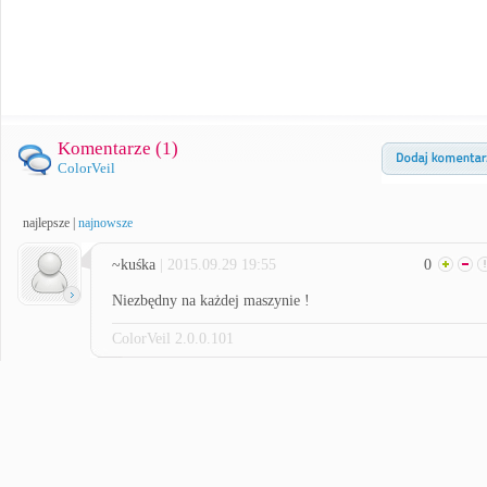
Komentarze (
1
)
ColorVeil
najlepsze
|
najnowsze
~kuśka
| 2015.09.29 19:55
0
Niezbędny na każdej maszynie !
ColorVeil 2.0.0.101