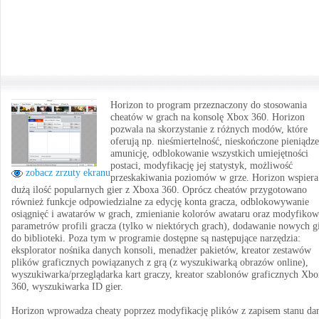
Horizon to program przeznaczony do stosowania
cheatów w grach na konsolę Xbox 360. Horizon
pozwala na skorzystanie z różnych modów, które
oferują np. nieśmiertelność, nieskończone pieniądze
amunicję, odblokowanie wszystkich umiejętności
postaci, modyfikację jej statystyk, możliwość
zobacz zrzuty ekranu
przeskakiwania poziomów w grze. Horizon wspiera
dużą ilość popularnych gier z Xboxa 360. Oprócz cheatów przygotowano
również funkcje odpowiedzialne za edycję konta gracza, odblokowywanie
osiągnięć i awatarów w grach, zmienianie kolorów awataru oraz modyfikow
parametrów profili gracza (tylko w niektórych grach), dodawanie nowych g
do biblioteki. Poza tym w programie dostępne są następujące narzędzia:
eksplorator nośnika danych konsoli, menadżer pakietów, kreator zestawów
plików graficznych powiązanych z grą (z wyszukiwarką obrazów online),
wyszukiwarka/przeglądarka kart graczy, kreator szablonów graficznych Xbo
360, wyszukiwarka ID gier.
Horizon wprowadza cheaty poprzez modyfikację plików z zapisem stanu da