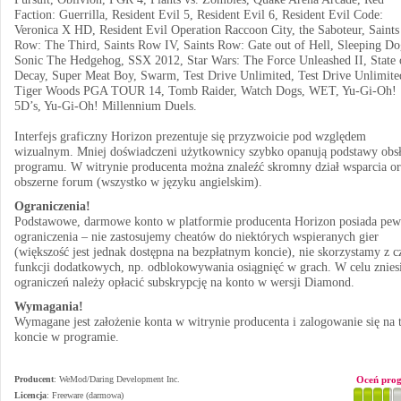
Faction: Guerrilla, Resident Evil 5, Resident Evil 6, Resident Evil Code:
Veronica X HD, Resident Evil Operation Raccoon City, the Saboteur, Saints
Row: The Third, Saints Row IV, Saints Row: Gate out of Hell, Sleeping Do
Sonic The Hedgehog, SSX 2012, Star Wars: The Force Unleashed II, State 
Decay, Super Meat Boy, Swarm, Test Drive Unlimited, Test Drive Unlimite
Tiger Woods PGA TOUR 14, Tomb Raider, Watch Dogs, WET, Yu-Gi-Oh!
5D’s, Yu-Gi-Oh! Millennium Duels.
Interfejs graficzny Horizon prezentuje się przyzwoicie pod względem
wizualnym. Mniej doświadczeni użytkownicy szybko opanują podstawy obs
programu. W witrynie producenta można znaleźć skromny dział wsparcia or
obszerne forum (wszystko w języku angielskim).
Ograniczenia!
Podstawowe, darmowe konto w platformie producenta Horizon posiada pe
ograniczenia – nie zastosujemy cheatów do niektórych wspieranych gier
(większość jest jednak dostępna na bezpłatnym koncie), nie skorzystamy z c
funkcji dodatkowych, np. odblokowywania osiągnięć w grach. W celu znies
ograniczeń należy opłacić subskrypcję na konto w wersji Diamond.
Wymagania!
Wymagane jest założenie konta w witrynie producenta i zalogowanie się na
koncie w programie.
Producent
:
WeMod/Daring Development Inc.
Oceń pro
Licencja
: Freeware (darmowa)