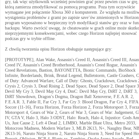
gry, tak więc użytkownik wcześniej powinien grać przez pewien czas w grę,
którą zamierza zmodyfikować za pomocą programu. Poza tym oczywiście
wymagane jest połączenie Xboxa 360 z komputerem. Ze względu na możli
wystąpienia problemów z grami po zapisie save’ów zmienionych w Horizon
program wyposażono w bezpieczny tryb modyfikacji stanów gry oraz w fun
backupu. Warto zwrócić uwagę, że cheatowanie w grach online może skutk
nieprzyjemnymi konsekwencjami, wobec czego Horizon najlepiej stosować
podczas gry w trybie offline.
Z chwilą tworzenia opisu Horizon obsługuje następujące gry:
[PROTOTYPE], Alan Wake, Assassin's Creed II, Assassin's Creed III, Assass
Creed IV, Assassin's Creed Brotherhood, Assassin's Creed Rogue, Assassin's
Creed Revelations, Bastion, BAYONETTA, Bionic Commando, BioShock
Infinite, Borderlands, Brink, Brutal Legend, Bulletstorm, Castle Crashers, C
of Duty: Advanced Warfare, Call of Duty: Ghosts, Crackdown, Crackdown 
Crysis 2, Crysis 3, Dead Rising 2, Dead Space, Dead Space 2, Dead Space 3
Devil My Cry 3, Devil May Cry 4, DmC: Devil May Cry, DiRT 2, DiRT 3,
DiRT Showdown, Dragon’s Dogma, Dragon Ball Xenoverse, F.E.A.R. 2,
F.E.A.R. 3, Fable II, Far Cry 3, Far Cry 3: Blood Dragon, Far Cry 4, FIFA
Soccer (11-16), Forza Horizon, Forza Horizon 2, Forza Motorsport 3, Forz
Motorsport 4, Gears of War 2, Gears of War 3, Gears of War: Judgement, 
IV, GTA V, Halo 3, Halo 3:ODST, Halo: Reach, Halo 4, Injustice: Gods A
Us, Just Cause 2, Left 4 Dead 2, LIMBO, Marble Blast Ultra, Metro 2033,
Motocross Madness, Modern Warfare 3, MLB 2K13, N+, Naughty Bear, N
2K13-16, Naruto Ninja Storm 2, Naruto Ninja Storm 3, Need for Speed Ho
Pursuit, Oblivion, PGR 4, Plants vs. Zombies, Quake Arena Arcade, Red