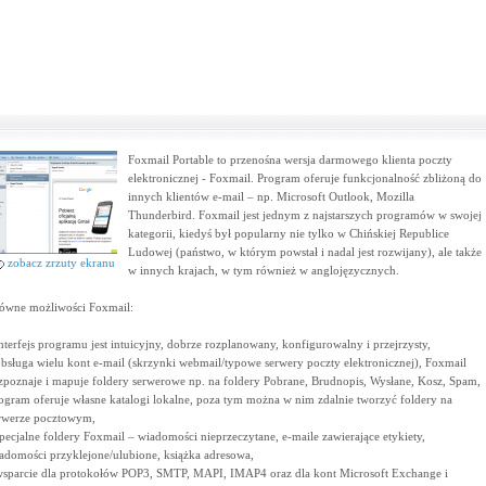
Foxmail Portable to przenośna wersja darmowego klienta poczty
elektronicznej - Foxmail. Program oferuje funkcjonalność zbliżoną do
innych klientów e-mail – np. Microsoft Outlook, Mozilla
Thunderbird. Foxmail jest jednym z najstarszych programów w swojej
kategorii, kiedyś był popularny nie tylko w Chińskiej Republice
Ludowej (państwo, w którym powstał i nadal jest rozwijany), ale także
zobacz zrzuty ekranu
w innych krajach, w tym również w anglojęzycznych.
ówne możliwości Foxmail:
interfejs programu jest intuicyjny, dobrze rozplanowany, konfigurowalny i przejrzysty,
obsługa wielu kont e-mail (skrzynki webmail/typowe serwery poczty elektronicznej), Foxmail
zpoznaje i mapuje foldery serwerowe np. na foldery Pobrane, Brudnopis, Wysłane, Kosz, Spam,
ogram oferuje własne katalogi lokalne, poza tym można w nim zdalnie tworzyć foldery na
rwerze pocztowym,
specjalne foldery Foxmail – wiadomości nieprzeczytane, e-maile zawierające etykiety,
adomości przyklejone/ulubione, książka adresowa,
wsparcie dla protokołów POP3, SMTP, MAPI, IMAP4 oraz dla kont Microsoft Exchange i