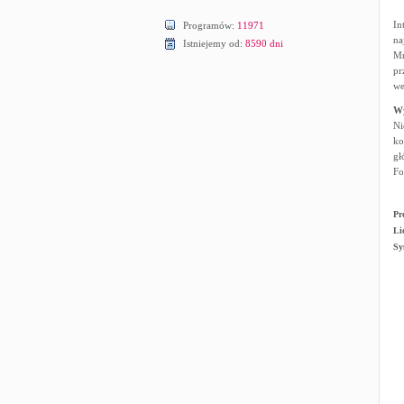
In
Programów:
11971
na
Istniejemy od:
8590 dni
Mn
pr
we
W
Ni
ko
gł
Fo
Pr
Li
Sy