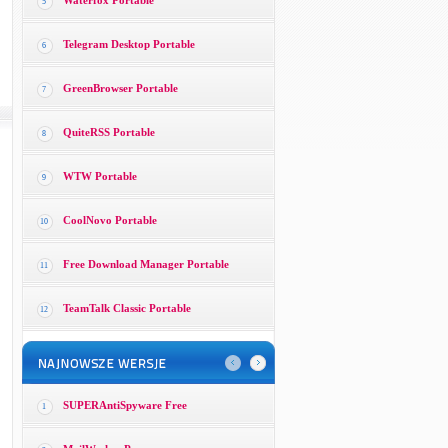
Waterfox Portable
5
Telegram Desktop Portable
6
GreenBrowser Portable
7
QuiteRSS Portable
8
WTW Portable
9
CoolNovo Portable
10
Free Download Manager Portable
11
TeamTalk Classic Portable
12
SUPERAntiSpyware Free
1