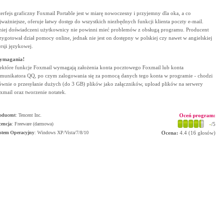
terfejs graficzny Foxmail Portable jest w miarę nowoczesny i przyjemny dla oka, a co
jważniejsze, oferuje łatwy dostęp do wszystkich niezbędnych funkcji klienta poczty e-mail.
iej doświadczeni użytkownicy nie powinni mieć problemów z obsługą programu. Producent
zygotował dział pomocy online, jednak nie jest on dostępny w polskiej czy nawet w angielskiej
rsji językowej.
ymagania!
ektóre funkcje Foxmail wymagają założenia konta pocztowego Foxmail lub konta
munikatora QQ, po czym zalogowania się za pomocą danych tego konta w programie - chodzi
ównie o przesyłanie dużych (do 3 GB) plików jako załączników, upload plików na serwery
xmail oraz tworzenie notatek.
oducent
:
Tencent Inc.
Oceń program:
cencja
: Freeware (darmowa)
-
/5
stem Operacyjny
:
Windows XP/Vista/7/8/10
Ocena:
4.4
(
16
głosów)