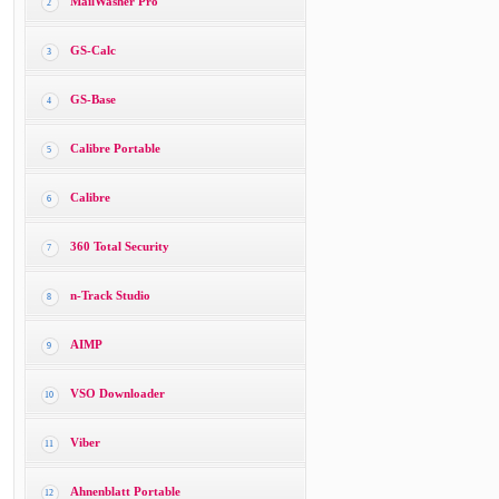
MailWasher Pro
2
GS-Calc
3
GS-Base
4
Calibre Portable
5
Calibre
6
360 Total Security
7
n-Track Studio
8
AIMP
9
VSO Downloader
10
Viber
11
Ahnenblatt Portable
12