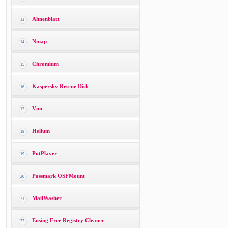
Ahnenblatt
13
Nmap
14
Chromium
15
Kaspersky Rescue Disk
16
Vim
17
Helium
18
PotPlayer
19
Passmark OSFMount
20
MailWasher
21
Eusing Free Registry Cleaner
22