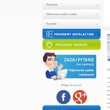
Narzędzia
Odtwarzacze audio i wideo
Pozostałe
Gł
• 
• 
Dołącz do nas na:
ro
pr
se
• 
wi
• 