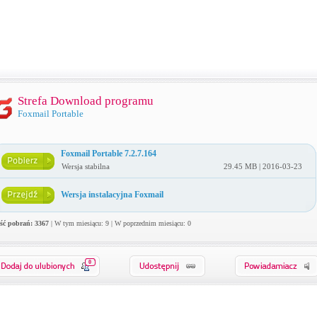
Strefa Download programu
Foxmail Portable
Foxmail Portable 7.2.7.164
Wersja stabilna
29.45 MB | 2016-03-23
Wersja instalacyjna Foxmail
ość pobrań: 3367
| W tym miesiącu: 9 | W poprzednim miesiącu: 0
0