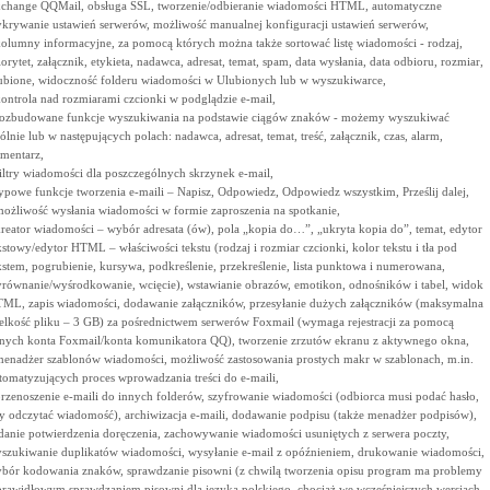
change QQMail, obsługa SSL, tworzenie/odbieranie wiadomości HTML, automatyczne
krywanie ustawień serwerów, możliwość manualnej konfiguracji ustawień serwerów,
kolumny informacyjne, za pomocą których można także sortować listę wiadomości - rodzaj,
iorytet, załącznik, etykieta, nadawca, adresat, temat, spam, data wysłania, data odbioru, rozmiar,
ubione, widoczność folderu wiadomości w Ulubionych lub w wyszukiwarce,
kontrola nad rozmiarami czcionki w podglądzie e-mail,
rozbudowane funkcje wyszukiwania na podstawie ciągów znaków - możemy wyszukiwać
ólnie lub w następujących polach: nadawca, adresat, temat, treść, załącznik, czas, alarm,
mentarz,
filtry wiadomości dla poszczególnych skrzynek e-mail,
typowe funkcje tworzenia e-maili – Napisz, Odpowiedz, Odpowiedz wszystkim, Prześlij dalej,
możliwość wysłania wiadomości w formie zaproszenia na spotkanie,
kreator wiadomości – wybór adresata (ów), pola „kopia do…”, „ukryta kopia do”, temat, edytor
kstowy/edytor HTML – właściwości tekstu (rodzaj i rozmiar czcionki, kolor tekstu i tła pod
kstem, pogrubienie, kursywa, podkreślenie, przekreślenie, lista punktowa i numerowana,
równanie/wyśrodkowanie, wcięcie), wstawianie obrazów, emotikon, odnośników i tabel, widok
ML, zapis wiadomości, dodawanie załączników, przesyłanie dużych załączników (maksymalna
elkość pliku – 3 GB) za pośrednictwem serwerów Foxmail (wymaga rejestracji za pomocą
nych konta Foxmail/konta komunikatora QQ), tworzenie zrzutów ekranu z aktywnego okna,
menadżer szablonów wiadomości, możliwość zastosowania prostych makr w szablonach, m.in.
tomatyzujących proces wprowadzania treści do e-maili,
przenoszenie e-maili do innych folderów, szyfrowanie wiadomości (odbiorca musi podać hasło,
y odczytać wiadomość), archiwizacja e-maili, dodawanie podpisu (także menadżer podpisów),
danie potwierdzenia doręczenia, zachowywanie wiadomości usuniętych z serwera poczty,
szukiwanie duplikatów wiadomości, wysyłanie e-mail z opóźnieniem, drukowanie wiadomości,
bór kodowania znaków, sprawdzanie pisowni (z chwilą tworzenia opisu program ma problemy
prawidłowym sprawdzaniem pisowni dla języka polskiego, chociaż we wcześniejszych wersjach