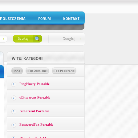
PingHurry Portable
1
qBittorrent Portable
2
BitTorrent Portable
3
PasswordFox Portable
4