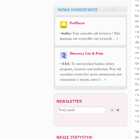
ap
• 
ko
po
PotPlayer
na
i 
~kuśka:
Tnie wszystko jak brzytwa ! Nikt
• 
lepszego nie wymyślił i nie wymyśli ...
al
• 
uw
Directory List & Print
• 
(p
~AAA:
To rzeczywiście bardzo dobry
• 
program, szczerze wart polecenia. Przy tak
za
wysokiej ocenie być może niestosowne jest
• 
wspominać o innym, nieco l...
Ex
pr
• 
or
• 
wy
• 
• 
We
pr