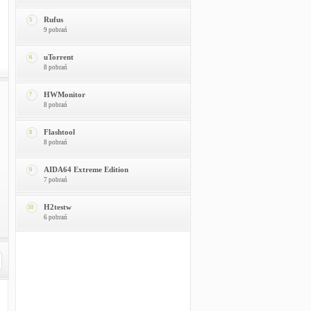
Rufus
5
9 pobrań
uTorrent
6
8 pobrań
HWMonitor
7
8 pobrań
Flashtool
8
8 pobrań
AIDA64 Extreme Edition
9
7 pobrań
H2testw
10
6 pobrań