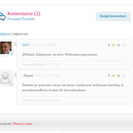
Komentarze (
2
)
Foxmail Portable
ajlepsze
|
najnowsze
MaTi
| 2015.12.29 08:46
0
@Daniel, dziękujemy za infro. Pobieranie poprawione.
Foxmail Portable 7.2.7.026
~Daniel
| 2015.12.27 22:43
0
Niestety po pobraniu winrar nie może rozpakować archiwum twierdząc iż
ma nieprawidłowy format lub jest uszkodzone.
Foxmail Portable 7.2.5.140
program
|
Pracuj z nami