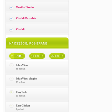
Mozilla Firefox
23
Vivaldi Portable
24
Vivaldi
25
IrfanView
1
38 pobrań
IrfanView plugins
2
38 pobrań
TinyTask
3
15 pobrań
EasyClicker
4
9 pobrań