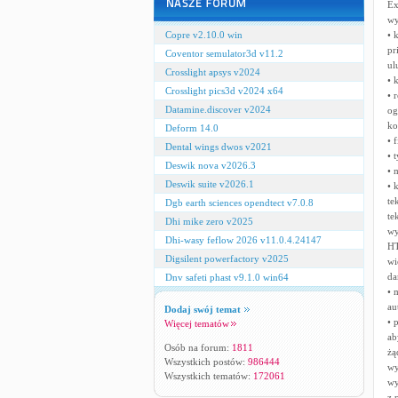
Ex
wy
Copre v2.10.0 win
• 
pr
Coventor semulator3d v11.2
ul
Crosslight apsys v2024
• 
Crosslight pics3d v2024 x64
• 
Datamine.discover v2024
og
ko
Deform 14.0
• 
Dental wings dwos v2021
• 
Deswik nova v2026.3
• 
Deswik suite v2026.1
• 
te
Dgb earth sciences opendtect v7.0.8
te
Dhi mike zero v2025
wy
Dhi-wasy feflow 2026 v11.0.4.24147
HT
Digsilent powerfactory v2025
wi
da
Dnv safeti phast v9.1.0 win64
• 
au
Dodaj swój temat
• 
Więcej tematów
ab
Osób na forum:
1811
żą
Wszystkich postów:
986444
wy
Wszystkich tematów:
172061
wy
z 