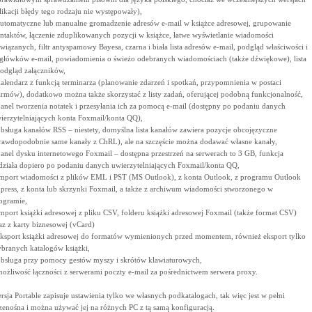
likacji błędy tego rodzaju nie występowały),
automatyczne lub manualne gromadzenie adresów e-mail w książce adresowej, grupowanie
ntaktów, łączenie zduplikowanych pozycji w książce, łatwe wyświetlanie wiadomości
wiązanych, filtr antyspamowy Bayesa, czarna i biała lista adresów e-mail, podgląd właściwości i
główków e-mail, powiadomienia o świeżo odebranych wiadomościach (także dźwiękowe), lista
podgląd załączników,
kalendarz z funkcją terminarza (planowanie zdarzeń i spotkań, przypomnienia w postaci
armów), dodatkowo można także skorzystać z listy zadań, oferującej podobną funkcjonalność,
panel tworzenia notatek i przesyłania ich za pomocą e-mail (dostępny po podaniu danych
ierzytelniających konta Foxmail/konta QQ),
obsługa kanałów RSS – niestety, domyślna lista kanałów zawiera pozycje obcojęzyczne
rawdopodobnie same kanały z ChRL), ale na szczęście można dodawać własne kanały,
panel dysku internetowego Foxmail – dostępna przestrzeń na serwerach to 3 GB, funkcja
działa dopiero po podaniu danych uwierzytelniających Foxmail/konta QQ,
import wiadomości z plików EML i PST (MS Outlook), z konta Outlook, z programu Outlook
press, z konta lub skrzynki Foxmail, a także z archiwum wiadomości stworzonego w
ogramie,
import książki adresowej z pliku CSV, folderu książki adresowej Foxmail (także format CSV)
az z karty biznesowej (vCard)
eksport książki adresowej do formatów wymienionych przed momentem, również eksport tylko
branych katalogów książki,
obsługa przy pomocy gestów myszy i skrótów klawiaturowych,
możliwość łączności z serwerami poczty e-mail za pośrednictwem serwera proxy.
rsja Portable zapisuje ustawienia tylko we własnych podkatalogach, tak więc jest w pełni
zenośna i można używać jej na różnych PC z tą samą konfiguracją.