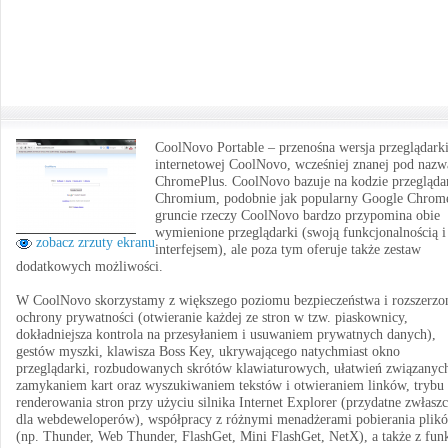
CoolNovo Portable – przenośna wersja przeglądark
internetowej CoolNovo, wcześniej znanej pod nazw
ChromePlus. CoolNovo bazuje na kodzie przegląda
Chromium, podobnie jak popularny Google Chrom
gruncie rzeczy CoolNovo bardzo przypomina obie
wymienione przeglądarki (swoją funkcjonalnością i
zobacz zrzuty ekranu
interfejsem), ale poza tym oferuje także zestaw
dodatkowych możliwości.
W CoolNovo skorzystamy z większego poziomu bezpieczeństwa i rozszerzo
ochrony prywatności (otwieranie każdej ze stron w tzw. piaskownicy,
dokładniejsza kontrola na przesyłaniem i usuwaniem prywatnych danych),
gestów myszki, klawisza Boss Key, ukrywającego natychmiast okno
przeglądarki, rozbudowanych skrótów klawiaturowych, ułatwień związanyc
zamykaniem kart oraz wyszukiwaniem tekstów i otwieraniem linków, trybu
renderowania stron przy użyciu silnika Internet Explorer (przydatne zwłasz
dla webdeweloperów), współpracy z różnymi menadżerami pobierania plik
(np. Thunder, Web Thunder, FlashGet, Mini FlashGet, NetX), a także z funk