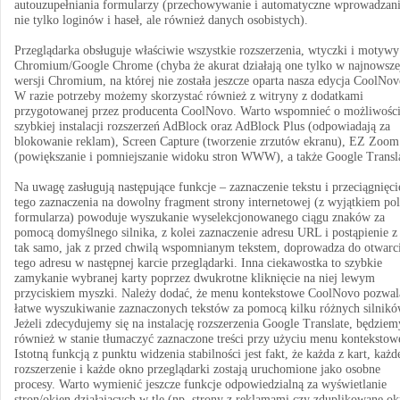
autouzupełniania formularzy (przechowywanie i automatyczne wprowadzan
nie tylko loginów i haseł, ale również danych osobistych).
Przeglądarka obsługuje właściwie wszystkie rozszerzenia, wtyczki i motywy
Chromium/Google Chrome (chyba że akurat działają one tylko w najnowsze
wersji Chromium, na której nie została jeszcze oparta nasza edycja CoolNov
W razie potrzeby możemy skorzystać również z witryny z dodatkami
przygotowanej przez producenta CoolNovo. Warto wspomnieć o możliwośc
szybkiej instalacji rozszerzeń AdBlock oraz AdBlock Plus (odpowiadają za
blokowanie reklam), Screen Capture (tworzenie zrzutów ekranu), EZ Zoom
(powiększanie i pomniejszanie widoku stron WWW), a także Google Transla
Na uwagę zasługują następujące funkcje – zaznaczenie tekstu i przeciągnięci
tego zaznaczenia na dowolny fragment strony internetowej (z wyjątkiem po
formularza) powoduje wyszukanie wyselekcjonowanego ciągu znaków za
pomocą domyślnego silnika, z kolei zaznaczenie adresu URL i postąpienie z
tak samo, jak z przed chwilą wspomnianym tekstem, doprowadza do otwarc
tego adresu w następnej karcie przeglądarki. Inna ciekawostka to szybkie
zamykanie wybranej karty poprzez dwukrotne kliknięcie na niej lewym
przyciskiem myszki. Należy dodać, że menu kontekstowe CoolNovo pozwal
łatwe wyszukiwanie zaznaczonych tekstów za pomocą kilku różnych silnikó
Jeżeli zdecydujemy się na instalację rozszerzenia Google Translate, będziem
również w stanie tłumaczyć zaznaczone treści przy użyciu menu kontekstow
Istotną funkcją z punktu widzenia stabilności jest fakt, że każda z kart, każd
rozszerzenie i każde okno przeglądarki zostają uruchomione jako osobne
procesy. Warto wymienić jeszcze funkcje odpowiedzialną za wyświetlanie
stron/okien działających w tle (np. strony z reklamami czy zduplikowane ok