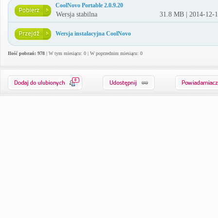
CoolNovo Portable 2.0.9.20
Wersja stabilna
31.8 MB | 2014-12-
Wersja instalacyjna CoolNovo
Ilość pobrań: 978
| W tym miesiącu: 0 | W poprzednim miesiącu: 0
0