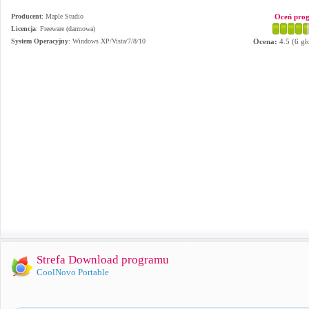
Producent
:
Maple Studio
Oceń pro
Licencja
: Freeware (darmowa)
System Operacyjny
:
Windows XP/Vista/7/8/10
Ocena:
4.5
(
6
gł
Strefa Download programu
CoolNovo Portable