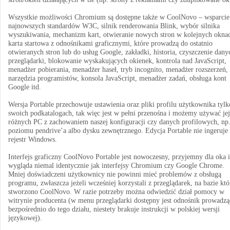
Wszystkie możliwości Chromium są dostępne także w CoolNovo – wsparcie
najnowszych standardów W3C, silnik renderowania Blink, wybór silnika
wyszukiwania, mechanizm kart, otwieranie nowych stron w kolejnych okna
karta startowa z odnośnikami graficznymi, które prowadzą do ostatnio
otwieranych stron lub do usług Google, zakładki, historia, czyszczenie dany
przeglądarki, blokowanie wyskakujących okienek, kontrola nad JavaScript,
menadżer pobierania, menadżer haseł, tryb incognito, menadżer rozszerzeń,
narzędzia programistów, konsola JavaScript, menadżer zadań, obsługa kont
Google itd.
Wersja Portable przechowuje ustawienia oraz pliki profilu użytkownika tyl
swoich podkatalogach, tak więc jest w pełni przenośna i możemy używać jej
różnych PC z zachowaniem naszej konfiguracji czy danych profilowych, np.
poziomu pendrive’a albo dysku zewnętrznego. Edycja Portable nie ingeruje
rejestr Windows.
Interfejs graficzny CoolNovo Portable jest nowoczesny, przyjemny dla oka i
wygląda niemal identycznie jak interfejsy Chromium czy Google Chrome.
Mniej doświadczeni użytkownicy nie powinni mieć problemów z obsługą
programu, zwłaszcza jeżeli wcześniej korzystali z przeglądarek, na bazie kt
stworzono CoolNovo. W razie potrzeby można odwiedzić dział pomocy w
witrynie producenta (w menu przeglądarki dostępny jest odnośnik prowadzą
bezpośrednio do tego działu, niestety brakuje instrukcji w polskiej wersji
językowej).