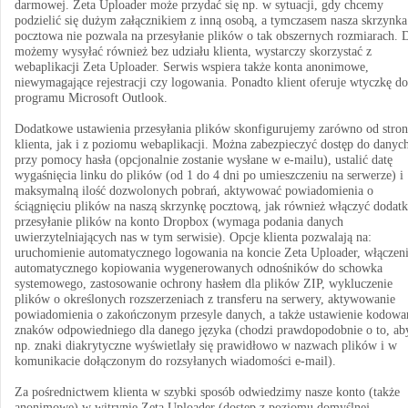
darmowej. Zeta Uploader może przydać się np. w sytuacji, gdy chcemy
podzielić się dużym załącznikiem z inną osobą, a tymczasem nasza skrzynka
pocztowa nie pozwala na przesyłanie plików o tak obszernych rozmiarach. 
możemy wysyłać również bez udziału klienta, wystarczy skorzystać z
webaplikacji Zeta Uploader. Serwis wspiera także konta anonimowe,
niewymagające rejestracji czy logowania. Ponadto klient oferuje wtyczkę do
programu Microsoft Outlook.
Dodatkowe ustawienia przesyłania plików skonfigurujemy zarówno od stro
klienta, jak i z poziomu webaplikacji. Można zabezpieczyć dostęp do danyc
przy pomocy hasła (opcjonalnie zostanie wysłane w e-mailu), ustalić datę
wygaśnięcia linku do plików (od 1 do 4 dni po umieszczeniu na serwerze) i
maksymalną ilość dozwolonych pobrań, aktywować powiadomienia o
ściągnięciu plików na naszą skrzynkę pocztową, jak również włączyć dodat
przesyłanie plików na konto Dropbox (wymaga podania danych
uwierzytelniających nas w tym serwisie). Opcje klienta pozwalają na:
uruchomienie automatycznego logowania na koncie Zeta Uploader, włączen
automatycznego kopiowania wygenerowanych odnośników do schowka
systemowego, zastosowanie ochrony hasłem dla plików ZIP, wykluczenie
plików o określonych rozszerzeniach z transferu na serwery, aktywowanie
powiadomienia o zakończonym przesyle danych, a także ustawienie kodowa
znaków odpowiedniego dla danego języka (chodzi prawdopodobnie o to, ab
np. znaki diakrytyczne wyświetlały się prawidłowo w nazwach plików i w
komunikacie dołączonym do rozsyłanych wiadomości e-mail).
Za pośrednictwem klienta w szybki sposób odwiedzimy nasze konto (także
anonimowe) w witrynie Zeta Uploader (dostęp z poziomu domyślnej