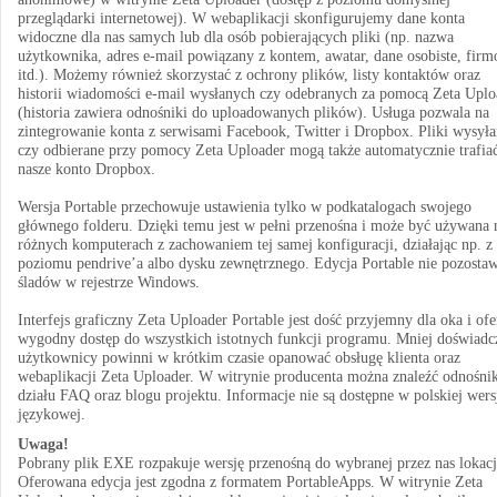
przeglądarki internetowej). W webaplikacji skonfigurujemy dane konta
widoczne dla nas samych lub dla osób pobierających pliki (np. nazwa
użytkownika, adres e-mail powiązany z kontem, awatar, dane osobiste, fir
itd.). Możemy również skorzystać z ochrony plików, listy kontaktów oraz
historii wiadomości e-mail wysłanych czy odebranych za pomocą Zeta Uplo
(historia zawiera odnośniki do uploadowanych plików). Usługa pozwala na
zintegrowanie konta z serwisami Facebook, Twitter i Dropbox. Pliki wysył
czy odbierane przy pomocy Zeta Uploader mogą także automatycznie trafia
nasze konto Dropbox.
Wersja Portable przechowuje ustawienia tylko w podkatalogach swojego
głównego folderu. Dzięki temu jest w pełni przenośna i może być używana 
różnych komputerach z zachowaniem tej samej konfiguracji, działając np. z
poziomu pendrive’a albo dysku zewnętrznego. Edycja Portable nie pozostaw
śladów w rejestrze Windows.
Interfejs graficzny Zeta Uploader Portable jest dość przyjemny dla oka i ofe
wygodny dostęp do wszystkich istotnych funkcji programu. Mniej doświadc
użytkownicy powinni w krótkim czasie opanować obsługę klienta oraz
webaplikacji Zeta Uploader. W witrynie producenta można znaleźć odnośnik
działu FAQ oraz blogu projektu. Informacje nie są dostępne w polskiej wers
językowej.
Uwaga!
Pobrany plik EXE rozpakuje wersję przenośną do wybranej przez nas lokacj
Oferowana edycja jest zgodna z formatem PortableApps. W witrynie Zeta