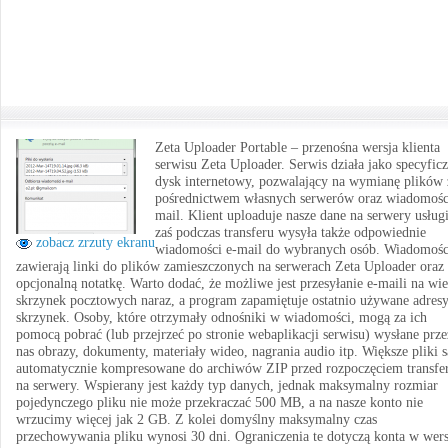
Zeta Uploader Portable – przenośna wersja klienta
serwisu Zeta Uploader. Serwis działa jako specyfic
dysk internetowy, pozwalający na wymianę plików 
pośrednictwem własnych serwerów oraz wiadomośc
mail. Klient uploaduje nasze dane na serwery usługi
zaś podczas transferu wysyła także odpowiednie
zobacz zrzuty ekranu
wiadomości e-mail do wybranych osób. Wiadomośc
zawierają linki do plików zamieszczonych na serwerach Zeta Uploader oraz
opcjonalną notatkę. Warto dodać, że możliwe jest przesyłanie e-maili na wie
skrzynek pocztowych naraz, a program zapamiętuje ostatnio używane adres
skrzynek. Osoby, które otrzymały odnośniki w wiadomości, mogą za ich
pomocą pobrać (lub przejrzeć po stronie webaplikacji serwisu) wysłane prze
nas obrazy, dokumenty, materiały wideo, nagrania audio itp. Większe pliki s
automatycznie kompresowane do archiwów ZIP przed rozpoczęciem transfe
na serwery. Wspierany jest każdy typ danych, jednak maksymalny rozmiar
pojedynczego pliku nie może przekraczać 500 MB, a na nasze konto nie
wrzucimy więcej jak 2 GB. Z kolei domyślny maksymalny czas
przechowywania pliku wynosi 30 dni. Ograniczenia te dotyczą konta w wers