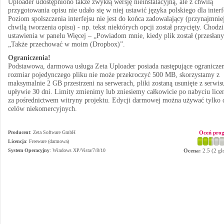
Uploader udostępniono także zwykłą wersję nieinstalacyjną, ale z chwilą
przygotowania opisu nie udało się w niej ustawić języka polskiego dla interf
Poziom spolszczenia interfejsu nie jest do końca zadowalający (przynajmnie
chwilą tworzenia opisu) - np. tekst niektórych opcji został przycięty. Chodzi
ustawienia w panelu Więcej – „Powiadom mnie, kiedy plik został (przesłany
„Także przechować w moim (Dropbox)”.
Ograniczenia!
Podstawowa, darmowa usługa Zeta Uploader posiada następujące ograniczen
rozmiar pojedynczego pliku nie może przekroczyć 500 MB, skorzystamy z
maksymalnie 2 GB przestrzeni na serwerach, pliki zostaną usunięte z serwis
upływie 30 dni. Limity zmienimy lub zniesiemy całkowicie po nabyciu licen
za pośrednictwem witryny projektu. Edycji darmowej można używać tylko 
celów niekomercyjnych.
Producent
:
Zeta Software GmbH
Oceń pro
Licencja
: Freeware (darmowa)
System Operacyjny
:
Windows XP/Vista/7/8/10
Ocena:
2.5
(
2
gł