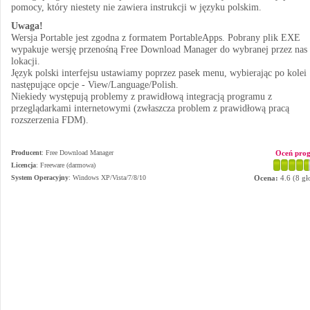
pomocy, który niestety nie zawiera instrukcji w języku polskim.
Uwaga!
Wersja Portable jest zgodna z formatem PortableApps. Pobrany plik EXE
wypakuje wersję przenośną Free Download Manager do wybranej przez nas
lokacji.
Język polski interfejsu ustawiamy poprzez pasek menu, wybierając po kolei
następujące opcje - View/Language/Polish.
Niekiedy występują problemy z prawidłową integracją programu z
przeglądarkami internetowymi (zwłaszcza problem z prawidłową pracą
rozszerzenia FDM).
Producent
:
Free Download Manager
Oceń pro
Licencja
: Freeware (darmowa)
System Operacyjny
:
Windows XP/Vista/7/8/10
Ocena:
4.6
(
8
gł