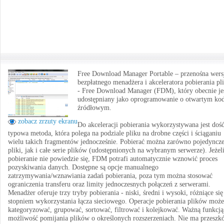
Free Download Manager Portable – przenośna wers
bezpłatnego menadżera i akceleratora pobierania p
- Free Download Manager (FDM), który obecnie je
udostępniany jako oprogramowanie o otwartym kod
źródłowym.
zobacz zrzuty ekranu
Do akceleracji pobierania wykorzystywana jest doś
typowa metoda, która polega na podziale pliku na drobne części i ściąganiu
wielu takich fragmentów jednocześnie. Pobierać można zarówno pojedyncz
pliki, jak i całe serie plików (udostępnionych na wybranym serwerze). Jeżel
pobieranie nie powiedzie się, FDM potrafi automatycznie wznowić proces
pozyskiwania danych. Dostępne są opcje manualnego
zatrzymywania/wznawiania zadań pobierania, poza tym można stosować
ograniczenia transferu oraz limity jednoczesnych połączeń z serwerami.
Menadżer oferuje trzy tryby pobierania - niski, średni i wysoki, różniące się
stopniem wykorzystania łącza sieciowego. Operacje pobierania plików moż
kategoryzować, grupować, sortować, filtrować i kolejkować. Ważną funkcją 
możliwość pomijania plików o określonych rozszerzeniach. Nie ma przeszk