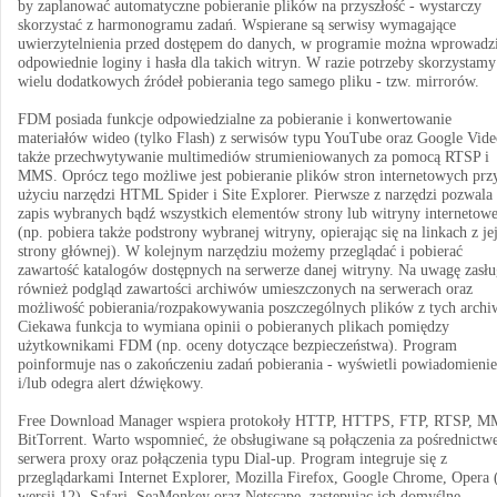
by zaplanować automatyczne pobieranie plików na przyszłość - wystarczy
skorzystać z harmonogramu zadań. Wspierane są serwisy wymagające
uwierzytelnienia przed dostępem do danych, w programie można wprowadz
odpowiednie loginy i hasła dla takich witryn. W razie potrzeby skorzystamy
wielu dodatkowych źródeł pobierania tego samego pliku - tzw. mirrorów.
FDM posiada funkcje odpowiedzialne za pobieranie i konwertowanie
materiałów wideo (tylko Flash) z serwisów typu YouTube oraz Google Vide
także przechwytywanie multimediów strumieniowanych za pomocą RTSP i
MMS. Oprócz tego możliwe jest pobieranie plików stron internetowych prz
użyciu narzędzi HTML Spider i Site Explorer. Pierwsze z narzędzi pozwala
zapis wybranych bądź wszystkich elementów strony lub witryny internetowe
(np. pobiera także podstrony wybranej witryny, opierając się na linkach z je
strony głównej). W kolejnym narzędziu możemy przeglądać i pobierać
zawartość katalogów dostępnych na serwerze danej witryny. Na uwagę zasłu
również podgląd zawartości archiwów umieszczonych na serwerach oraz
możliwość pobierania/rozpakowywania poszczególnych plików z tych arch
Ciekawa funkcja to wymiana opinii o pobieranych plikach pomiędzy
użytkownikami FDM (np. oceny dotyczące bezpieczeństwa). Program
poinformuje nas o zakończeniu zadań pobierania - wyświetli powiadomienie
i/lub odegra alert dźwiękowy.
Free Download Manager wspiera protokoły HTTP, HTTPS, FTP, RTSP, M
BitTorrent. Warto wspomnieć, że obsługiwane są połączenia za pośrednict
serwera proxy oraz połączenia typu Dial-up. Program integruje się z
przeglądarkami Internet Explorer, Mozilla Firefox, Google Chrome, Opera 
wersji 12), Safari, SeaMonkey oraz Netscape, zastępując ich domyślne