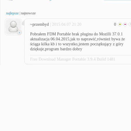
najlepsze
|
najnowsze
~przembyd
| 2015.04.07 21:20
0
Pobrałem FDM Portable brak plugina do Mozilli 37.0.1
aktualizacja 06.04.2015,jak to naprawić,również bywa że
ściąga kilka kb i to wszystko,jestem początkujący z góry
dziękuje,program bardzo dobry
Free Download Manager Portable 3.9.4 Build 1481