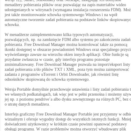
menadżery pobierania plików oraz pozwalając na zapis materiałów wideo
udostępnianych w witrynach (wymagana instalacja rozszerzenia FDM). Moż
jest także monitorowanie schowka systemowego Windows i na wpół
automatyczne tworzenie zadań pobierania na podstawie linków skopiowany
schowka.
W menadżerze zaimplementowano kilka typowych automatyzacji,
pozwalających, np. na zamknięcie FDM albo systemu po zakończeniu zadań
pobierania. Free Download Manager można kontrolować także za pomocą
ikonki dostępnej w obszarze powiadomień Windows oraz specjalnego przyci
wyświetlanego zawsze na wierzchu okien innych aplikacji. Obie funkcje są
przydatne zwłaszcza w czasie, gdy interfejs programu pozostaje
zminimalizowany. Free Download Manager pozwala na import/eksport listy
zadań pobierania z/do plików TXT i XML, poza tym można zaimportować
zadania z programów uTorrent i Orbit Downloader, jak również listę
odnośników skopiowaną do schowka systemowego.
Wersja Portable domyślnie przechowuje ustawienia i listy zadań pobierania 
we własnych podkatalogach, tak więc jest w pełni przenośna i możemy uży
jej np. z poziomu pendrive’a albo dysku zewnętrznego na różnych PC, bez
o utratę danych menadżera.
Interfejs graficzny Free Download Manager Portable jest przyjemny w odbi
wizualnym i oferuje wygodny dostęp do wszystkich istotnych funkcji. Mnie
doświadczeni użytkownicy w krótkim czasie powinni opanować podstawy
obsługi programu. W razie problemów można otworzyć wbudowany plik