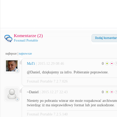
Komentarze (
2
)
Foxmail Portable
najlepsze
|
najnowsze
MaTi
| 2015.12.29 08:46
0
@Daniel, dziękujemy za infro. Pobieranie poprawione.
Foxmail Portable 7.2.7.026
~Daniel
| 2015.12.27 22:43
0
Niestety po pobraniu winrar nie może rozpakować archiwum
twierdząc iż ma nieprawidłowy format lub jest uszkodzone.
Foxmail Portable 7.2.5.140