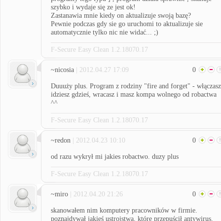
szybko i wydaje się ze jest ok!
Zastanawia mnie kiedy on aktualizuje swoją bazę?
Pewnie podczas gdy sie go uruchomi to aktualizuje sie
automatycznie tylko nic nie widać... ;)
F-Secure Easy Clean 1.2.18070.17
~nicosia
| 2012.04.27 17:09
0
Duuuży plus. Program z rodziny "fire and forget" - włączasz
idziesz gdzieś, wracasz i masz kompa wolnego od robactwa
^^
F-Secure Easy Clean 1.2.18070.17
~redon
| 2012.04.23 10:10
0
od razu wykrył mi jakies robactwo. duzy plus
F-Secure Easy Clean 1.2.18070.17
~miro
| 2012.04.20 21:26
0
skanowałem nim komputery pracowników w firmie.
poznajdywał jakieś ustrojstwa, które przepuścił antywirus.