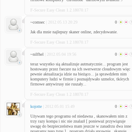
F-Secure Easy Clean 1.2.18070.17
~comsec
| 2012.05.13 20:29
0
Jak dla mnie najlepszy skaner online, zdecydowanie.
F-Secure Easy Clean 1.2.18070.17
~nilfhel
| 2012.05.04 19:56
0
teraz wszystko sią aktualizuje autmatycznie... program jest
hostowany przez fsecure na ich swerwerze cloudowym więc
pewnie aktualizacja idzie na bieżąco... ja sprawdzłem nim
komputery ludzi w firmie i poznajdywało szmelce, tkórych
firmowe antywirusy nie ruszały...
F-Secure Easy Clean 1.2.18070.17
kojotte
| 2012.05.01 15:49
0
Używam tego programu od niedawna , skanowałem nim z
trzy razy kompa i nic nie znalazł [ ponieważ przywiązuje
uwagę do bezpieczeństwa mam jeszcze w zanadrzu dwa inne
programy tego typu ] , program działa sprawnie , skanuje