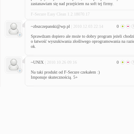
zastanawiam się nad przejściem na soft tej firmy.
F-Secure Easy Clean 1.2.18070.17
~zbszczepanski@wp.pl
| 2010.12.03 22:14
0
Sprawdzam dopiero ale może to dobry program jeżeli chodz
o łatwość wyszukiwania złośliwego oprogramowania na razi
ok.
~UNIX
| 2010.10.26 09:16
0
Na taki produkt od F-Secure czekałem :)
Imponuje skutecznością. 5+