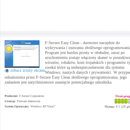
F-Secure Easy Clean - darmowe narzędzie do
wykrywania i usuwania złośliwego oprogramowani
Program jest bardzo prosty w obsłudze, zaraz po
uruchomieniu zostaje włączony skaner w poszukiw
wirusów, robaków, koni trojańskich i programów t
rootkit które są niebezpieczeństwem dla systemu
zobacz zrzuty ekranu
Windows, naszych danych i prywatności. W przyp
odnalezienia przez F-Secure Easy Clean złośliwego oprogramowania, jego
zadaniem jest natychmiastowe usunięcie potencjalnego szkodnika.
Producent
:
F-Secure Corporation
Oceń pro
Licencja
: Freeware (darmowa)
System Operacyjny
:
Windows XP/Vista/7
Ocena:
4.1
(
20
gł