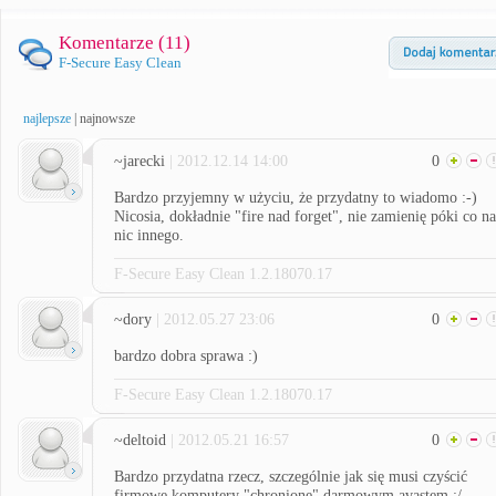
Komentarze (
11
)
F-Secure Easy Clean
najlepsze
|
najnowsze
~jarecki
| 2012.12.14 14:00
0
Bardzo przyjemny w użyciu, że przydatny to wiadomo :-)
Nicosia, dokładnie "fire nad forget", nie zamienię póki co na
nic innego.
F-Secure Easy Clean 1.2.18070.17
~dory
| 2012.05.27 23:06
0
bardzo dobra sprawa :)
F-Secure Easy Clean 1.2.18070.17
~deltoid
| 2012.05.21 16:57
0
Bardzo przydatna rzecz, szczególnie jak się musi czyścić
firmowe komputery "chronione" darmowym avastem :/