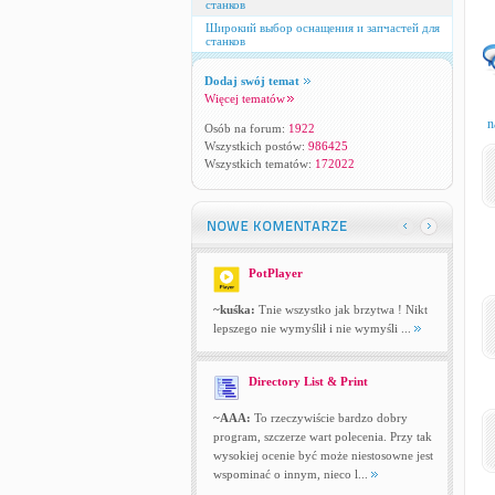
станков
Широкий выбор оснащения и запчастей для
станков
Dodaj swój temat
Więcej tematów
n
Osób na forum:
1922
Wszystkich postów:
986425
Wszystkich tematów:
172022
PotPlayer
~kuśka:
Tnie wszystko jak brzytwa ! Nikt
lepszego nie wymyślił i nie wymyśli ...
Directory List & Print
~AAA:
To rzeczywiście bardzo dobry
program, szczerze wart polecenia. Przy tak
wysokiej ocenie być może niestosowne jest
wspominać o innym, nieco l...