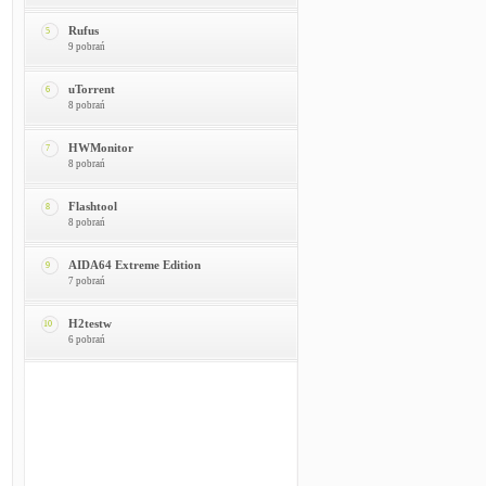
Rufus
5
9 pobrań
uTorrent
6
8 pobrań
HWMonitor
7
8 pobrań
Flashtool
8
8 pobrań
AIDA64 Extreme Edition
9
7 pobrań
H2testw
10
6 pobrań