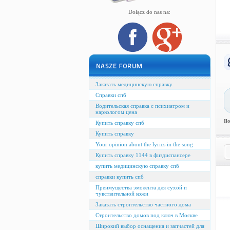
Dołącz do nas na:
Заказать медицинскую справку
Справки спб
Водительская справка с психиатром и
наркологом цена
Il
Купить справку спб
Купить справку
Your opinion about the lyrics in the song
Купить справку 1144 в физдиспансере
купить медицинскую справку спб
справки купить спб
Преимущества эмолента для сухой и
чувствительной кожи
Заказать строительство частного дома
Строительство домов под ключ в Москве
Широкий выбор оснащения и запчастей для