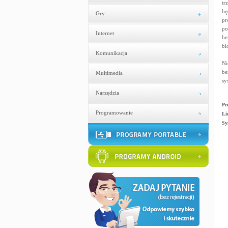
tr
bę
Gry
pr
po
Internet
be
bl
Komunikacja
Ni
be
Multimedia
sy
Narzędzia
Pr
Programowanie
Li
Sy