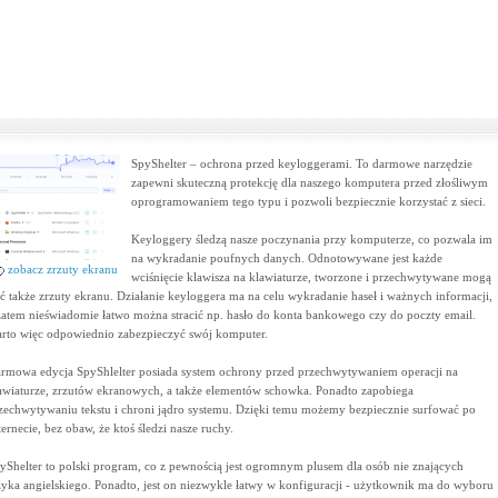
SpyShelter – ochrona przed keyloggerami. To darmowe narzędzie
zapewni skuteczną protekcję dla naszego komputera przed złośliwym
oprogramowaniem tego typu i pozwoli bezpiecznie korzystać z sieci.
Keyloggery śledzą nasze poczynania przy komputerze, co pozwala im
na wykradanie poufnych danych. Odnotowywane jest każde
zobacz zrzuty ekranu
wciśnięcie klawisza na klawiaturze, tworzone i przechwytywane mogą
ć także zrzuty ekranu. Działanie keyloggera ma na celu wykradanie haseł i ważnych informacji,
zatem nieświadomie łatwo można stracić np. hasło do konta bankowego czy do poczty email.
rto więc odpowiednio zabezpieczyć swój komputer.
rmowa edycja SpyShlelter posiada system ochrony przed przechwytywaniem operacji na
awiaturze, zrzutów ekranowych, a także elementów schowka. Ponadto zapobiega
zechwytywaniu tekstu i chroni jądro systemu. Dzięki temu możemy bezpiecznie surfować po
ternecie, bez obaw, że ktoś śledzi nasze ruchy.
yShelter to polski program, co z pewnością jest ogromnym plusem dla osób nie znających
zyka angielskiego. Ponadto, jest on niezwykle łatwy w konfiguracji - użytkownik ma do wyboru