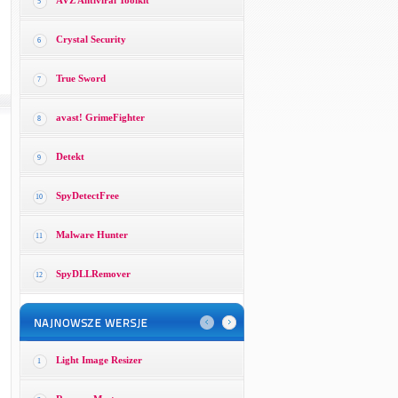
AVZ Antiviral Toolkit
5
Crystal Security
6
True Sword
7
avast! GrimeFighter
8
Detekt
9
SpyDetectFree
10
Malware Hunter
11
SpyDLLRemover
12
Light Image Resizer
1