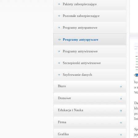
Pakiety zabezpieczające
Pozostałe zabezpieczające
Programy antyspamowe
Programy antyspyware
Programy antywirusowe
Szczepionki antywirusowe
Szyfrowanie danych
by
Biuro
a 
Wa
Domowe
Da
kl
Edukacja i Nauka
pr
In
Firma
Sp
Grafika
ję