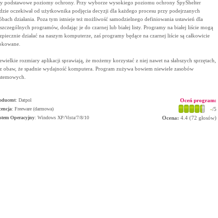
zy podstawowe poziomy ochrony. Przy wyborze wysokiego poziomu ochrony SpyShelter
dzie oczekiwał od użytkownika podjęcia decyzji dla każdego procesu przy podejrzanych
óbach działania. Poza tym istnieje też możliwość samodzielnego definiowania ustawień dla
szczególnych programów, dodając je do czarnej lub białej listy. Programy na białej liście mogą
zpiecznie działać na naszym komputerze, zaś programy będące na czarnej liście są całkowicie
okowane.
ewielkie rozmiary aplikacji sprawiają, że możemy korzystać z niej nawet na słabszych sprzętach,
z obaw, że spadnie wydajność komputera. Program zużywa bowiem niewiele zasobów
stemowych.
oducent
:
Datpol
Oceń program:
cencja
: Freeware (darmowa)
-
/5
stem Operacyjny
:
Windows XP/Vista/7/8/10
Ocena:
4.4
(
72
głosów)