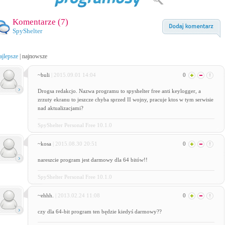
Komentarze (
7
)
SpyShelter
ajlepsze
|
najnowsze
~buli
| 2015.09.01 14:04
0
Drogsa redakcjo. Nazwa programu to spyshelter free anti keylogger, a
zrzuty ekranu to jeszcze chyba sprzed II wojny, pracuje ktos w tym serwisie
nad aktualizacjami?
SpyShelter Personal Free 10.1.0
~kosa
| 2015.08.30 20:51
0
nareszcie program jest darmowy dla 64 bitów!!
SpyShelter Personal Free 10.1.0
~ehhh.
| 2013.02.24 11:08
0
czy dla 64-bit program ten będzie kiedyś darmowy??