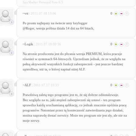
SpyShelter Personal Free 6.5
~vtt
| 2011.07.18 13:06
0
Po prostu najlepszy na świecie anty keylogger
@Roger, wersja próbna działa 14 dni na 64 bitach,
~Logik
| 2011.07.18 08:56
0
Na stronie producenta jest do pbrania wersja PREMIUM, która pracuje
również w systemach 64-bitowych. Uprzedzam jednak, że ze względu na
pełną aktywność wszystkich funkcji zabezpieczeń - jest jeszcze bardziej
upierdliwa, niż ta, o której napisał niżej ALF.
~ALF
| 2011.07.17 19:33
0
Prawdziwą zaletą tego programu jest to, że się dobrze odinstalowuje.
Bez względu na to, jaki stopień zabezpieczeń się ustawi - ten program
sprawdza każdą uruchamianą aplikację, co jednak znacznie opóźnia pracę
programów. Natomiast przez tą konieczność zatwierdzania jego działań,
można naprawdę dostać nerwicy. Może ten program nie jest zły, ale nie na
moje nerwy.