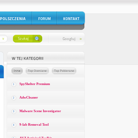
SpyShelter Premium
1
AdwCleaner
2
Malware Scene Investigator
3
9-lab Removal Tool
4