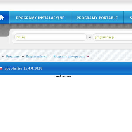
w
programosy.pl
Programy
Bezpieczeństwo
Programy antyspyware
SpyShelter 15.4.0.1028