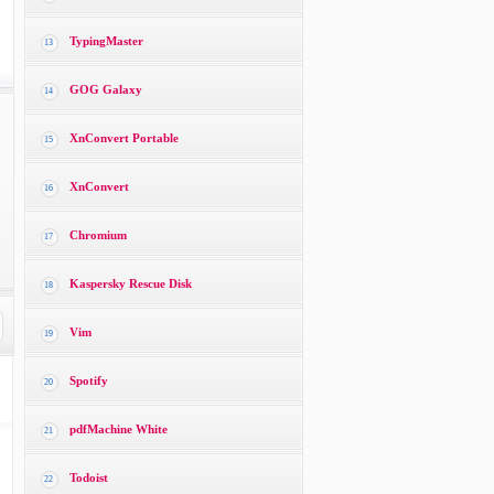
TypingMaster
13
GOG Galaxy
14
XnConvert Portable
15
XnConvert
16
Chromium
17
Kaspersky Rescue Disk
18
Vim
19
Spotify
20
pdfMachine White
21
Todoist
22