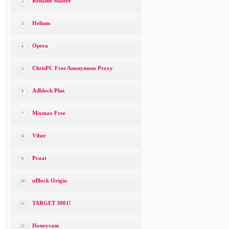
Rename Master
2
Helium
3
Opera
4
ChrisPC Free Anonymous Proxy
5
Adblock Plus
6
Mixmax Free
7
Viber
8
Praat
9
uBlock Origin
10
TARGET 3001!
11
Honeycam
12