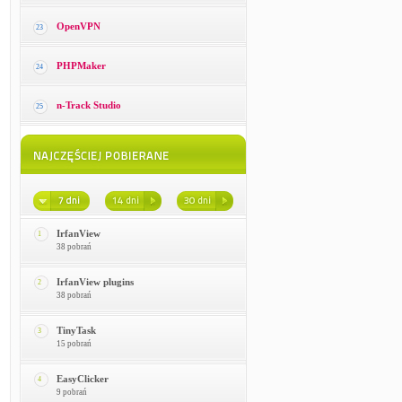
OpenVPN
23
PHPMaker
24
n-Track Studio
25
IrfanView
1
38 pobrań
IrfanView plugins
2
38 pobrań
TinyTask
3
15 pobrań
EasyClicker
4
9 pobrań