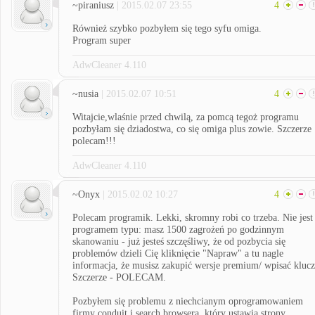
~piraniusz
| 2015.02.07 23:55
4
Również szybko pozbyłem się tego syfu omiga.
Program super
AdwCleaner 4.110
~nusia
| 2015.02.07 10:51
4
Witajcie,wlaśnie przed chwilą, za pomcą tegoż programu
pozbyłam się dziadostwa, co się omiga plus zowie. Szczerze
polecam!!!
AdwCleaner 4.110
~Onyx
| 2015.02.02 10:27
4
Polecam programik. Lekki, skromny robi co trzeba. Nie jest
programem typu: masz 1500 zagrożeń po godzinnym
skanowaniu - już jesteś szczęśliwy, że od pozbycia się
problemów dzieli Cię kliknięcie "Napraw" a tu nagle
informacja, że musisz zakupić wersje premium/ wpisać klucz
Szczerze - POLECAM.
Pozbyłem się problemu z niechcianym oprogramowaniem
firmy conduit i search browsera, który ustawia strony