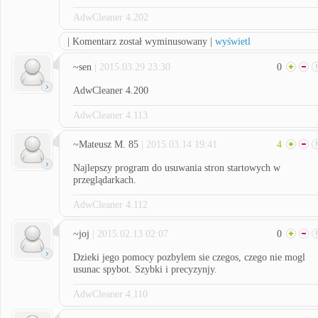
AdwCleaner 4.202
| Komentarz został wyminusowany |
wyświetl
~sen
| 2015.03.29 23:30
0
AdwCleaner 4.200
AdwCleaner 4.113
~Mateusz M. 85
| 2015.03.14 19:41
4
Najlepszy program do usuwania stron startowych w
przeglądarkach.
AdwCleaner 4.112
~joj
| 2015.02.13 02:07
0
Dzieki jego pomocy pozbylem sie czegos, czego nie mogl
usunac spybot. Szybki i precyzynjy.
AdwCleaner 4.110