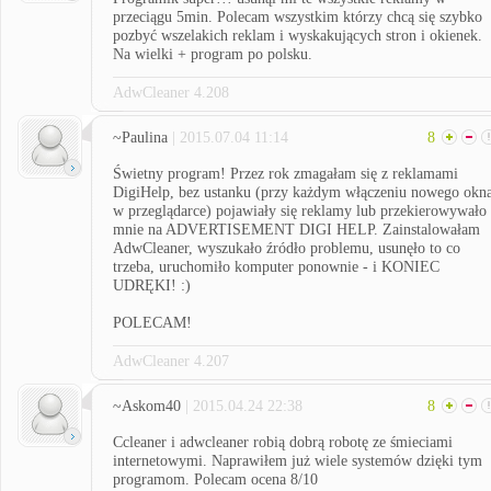
przeciągu 5min. Polecam wszystkim którzy chcą się szybko
pozbyć wszelakich reklam i wyskakujących stron i okienek.
Na wielki + program po polsku.
AdwCleaner 4.208
~Paulina
| 2015.07.04 11:14
8
Świetny program! Przez rok zmagałam się z reklamami
DigiHelp, bez ustanku (przy każdym włączeniu nowego okn
w przeglądarce) pojawiały się reklamy lub przekierowywało
mnie na ADVERTISEMENT DIGI HELP. Zainstalowałam
AdwCleaner, wyszukało źródło problemu, usunęło to co
trzeba, uruchomiło komputer ponownie - i KONIEC
UDRĘKI! :)
POLECAM!
AdwCleaner 4.207
~Askom40
| 2015.04.24 22:38
8
Ccleaner i adwcleaner robią dobrą robotę ze śmieciami
internetowymi. Naprawiłem już wiele systemów dzięki tym
programom. Polecam ocena 8/10