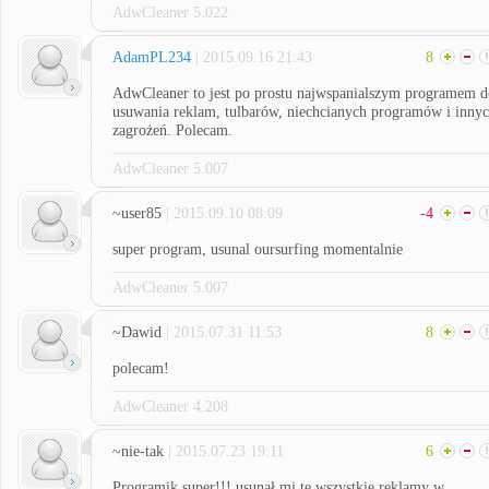
AdwCleaner 5.022
AdamPL234
| 2015.09.16 21:43
8
AdwCleaner to jest po prostu najwspanialszym programem d
usuwania reklam, tulbarów, niechcianych programów i inny
zagrożeń. Polecam.
AdwCleaner 5.007
~user85
| 2015.09.10 08:09
-4
super program, usunal oursurfing momentalnie
AdwCleaner 5.007
~Dawid
| 2015.07.31 11:53
8
polecam!
AdwCleaner 4.208
~nie-tak
| 2015.07.23 19:11
6
Programik super!!! usunął mi te wszystkie reklamy w