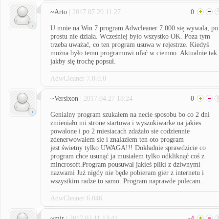
~Arto
| 2017.07.29 11:27
0
U mnie na Win 7 program Adwcleaner 7.000 się wywala, po
prostu nie działa. Wcześniej było wszystko OK. Poza tym
trzeba uważać, co ten program usuwa w rejestrze. Kiedyś
można było temu programowi ufać w ciemno. Aktualnie tak
jakby się trochę popsuł.
AdwCleaner 7.0.0.0
~Versixon
| 2017.04.27 18:24
0
Genialny program szukałem na necie sposobu bo co 2 dni
zmieniało mi strone startowa i wyszukiwarke na jakies
powalone i po 2 miesiacach zdażało sie codziennie
zdenerwowałem sie i znalazłem ten oto program
jest świetny tylko UWAGA!!! Dokładnie sprawdzicie co
program chce usunąć ja musiałem tylko odkliknąć coś z
mincrosoft.Program pousuwał jakieś pliki z dziwnymi
nazwami Już nigdy nie będe pobieram gier z internetu i
wszystkim radze to samo. Program naprawde polecam.
AdwCleaner 6.046
~mir
| 2017.02.11 13:41
-4