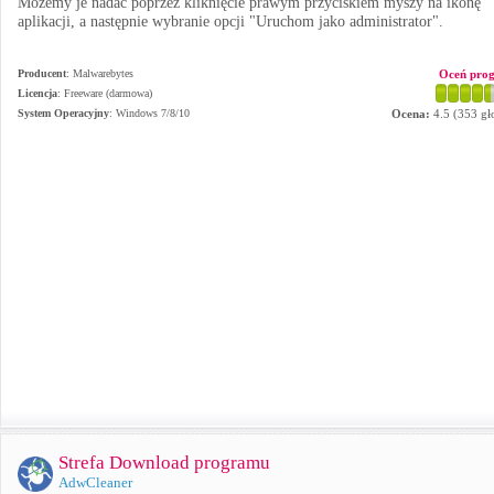
Możemy je nadać poprzez kliknięcie prawym przyciskiem myszy na ikonę
aplikacji, a następnie wybranie opcji "Uruchom jako administrator".
Producent
:
Malwarebytes
Oceń pro
Licencja
: Freeware (darmowa)
System Operacyjny
:
Windows 7/8/10
Ocena:
4.5
(
353
gł
Strefa Download programu
AdwCleaner