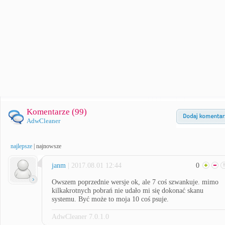
Komentarze (
99
)
AdwCleaner
najlepsze
|
najnowsze
janm
| 2017.08.01 12:44
0
Owszem poprzednie wersje ok, ale 7 coś szwankuje. mimo
kilkakrotnych pobrań nie udało mi się dokonać skanu
systemu. Być może to moja 10 coś psuje.
AdwCleaner 7.0.1.0