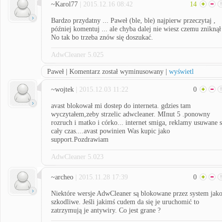
~Karol77
| 2015.12.16 08:42
14
Bardzo przydatny ... Paweł (ble, ble) najpierw przeczytaj ,
później komentuj ... ale chyba dalej nie wiesz czemu zniknął
No tak bo trzeba znów się doszukać.
AdwCleaner 5.025
Paweł | Komentarz został wyminusowany |
wyświetl
~wojtek
| 2015.12.03 11:22
0
avast blokował mi dostep do interneta. gdzies tam
wyczytałem,zeby strzelic adwcleaner. MInut 5 .ponowny
rozruch i matko i córko... internet smiga, reklamy usuwane 
cały czas....avast powinien Was kupic jako
support.Pozdrawiam
AdwCleaner 5.023
~archeo
| 2015.11.28 17:39
0
Niektóre wersje AdwCleaner są blokowane przez system jak
szkodliwe. Jeśli jakimś cudem da się je uruchomić to
zatrzymują je antywiry. Co jest grane ?