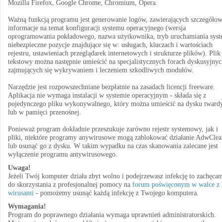
Mozilla Firefox, Google Chrome, Chromium, Opera.
Ważną funkcją programu jest generowanie logów, zawierających szczegóło
informacje na temat konfiguracji systemu operacyjnego (wersja
oprogramowania pokładowego, nazwa użytkownika, tryb uruchamiania syst
niebezpieczne pozycje znajdujące się w: usługach, kluczach i wartościach
rejestru, ustawieniach przeglądarek internetowych i strukturze plików). Plik
tekstowy można następnie umieścić na specjalistycznych forach dyskusyjnyc
zajmujących się wykrywaniem i leczeniem szkodliwych modułów.
Narzędzie jest rozpowszechniane bezpłatnie na zasadach licencji freeware.
Aplikacja nie wymaga instalacji w systemie operacyjnym - składa się z
pojedynczego pliku wykonywalnego, który można umieścić na dysku twar
lub w pamięci przenośnej.
Ponieważ program dokładnie przeszukuje zarówno rejestr systemowy, jak i
pliki, niektóre programy anywirusowe mogą zablokować działanie AdwClea
lub usunąć go z dysku. W takim wypadku na czas skanowania zalecane jest
wyłączenie programu antywirusowego.
Uwaga!
Jeżeli Twój komputer działa zbyt wolno i podejrzewasz infekcję to zachęca
do skorzystania z profesjonalnej pomocy na
forum poświęconym w walce z
wirusami
- pomożemy usunąć każdą infekcję z Twojego komputera.
Wymagania!
Program do poprawnego działania wymaga uprawnień administratorskich.