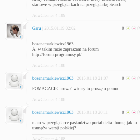
startowe w przeglądarkach na przeglądarkę Search
AdwCleaner 4.109
Garu
| 2015.01.19 02:02
0
bozenamarkiewicz1963
A, w takim razie zapraszam na forum
http://forum.programosy.pl/
AdwCleaner 4.108
bozenamarkiewicz1963
| 2015.01.18 21:07
0
POMAGACIE usuwać wirusy to proszę o pomoc
AdwCleaner 4.108
bozenamarkiewicz1963
| 2015.01.18 20:11
0
mam w przeglądarce paskudztwo portal delta- home, jak to
usunąćw wersji polskiej?
AdwCleaner 4.108