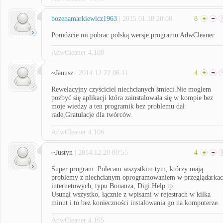
bozenamarkiewicz1963
| 2015.01.18 20:08
8
Pomóżcie mi pobrac polską wersje programu AdwCleaner
AdwCleaner 4.108
~Janusz
| 2014.12.22 06:11
4
Rewelacyjny czyściciel niechcianych śmieci.Nie mogłem
pozbyć się aplikacji która zainstalowała się w kompie bez
moje wiedzy a ten programik bez problemu dał
radę,Gratulacje dla twórców.
AdwCleaner 4.106
~Justyn
| 2014.12.20 00:55
4
Super program. Polecam wszystkim tym, którzy mają
problemy z niechcianym oprogramowaniem w przeglądarka
internetowych, typu Bonanza, Digi Help tp.
Usunął wszystko, łącznie z wpisami w rejestrach w kilka
minut i to bez konieczności instalowania go na komputerze.
AdwCleaner 4.105