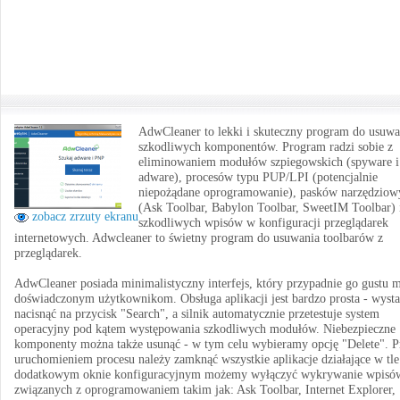
AdwCleaner to lekki i skuteczny program do usuwa
szkodliwych komponentów. Program radzi sobie z
eliminowaniem modułów szpiegowskich (spyware i
adware), procesów typu PUP/LPI (potencjalnie
niepożądane oprogramowanie), pasków narzędziow
(Ask Toolbar, Babylon Toolbar, SweetIM Toolbar) 
zobacz zrzuty ekranu
szkodliwych wpisów w konfiguracji przeglądarek
internetowych. Adwcleaner to świetny program do usuwania toolbarów z
przeglądarek.
AdwCleaner posiada minimalistyczny interfejs, który przypadnie go gustu m
doświadczonym użytkownikom. Obsługa aplikacji jest bardzo prosta - wysta
nacisnąć na przycisk "Search", a silnik automatycznie przetestuje system
operacyjny pod kątem występowania szkodliwych modułów. Niebezpieczne
komponenty można także usunąć - w tym celu wybieramy opcję "Delete". P
uruchomieniem procesu należy zamknąć wszystkie aplikacje działające w tl
dodatkowym oknie konfiguracyjnym możemy wyłączyć wykrywanie wpisó
związanych z oprogramowaniem takim jak: Ask Toolbar, Internet Explorer,