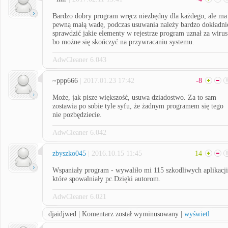
Bardzo dobry program wręcz niezbędny dla każdego, ale ma
pewną małą wadę, podczas usuwania należy bardzo dokładni
sprawdzić jakie elementy w rejestrze program uznał za wirus
bo możne się skończyć na przywracaniu systemu.
AdwCleaner 6.043
~ppp666
| 2017.01.23 17:42
-8
Może, jak pisze większość, usuwa dziadostwo. Za to sam
zostawia po sobie tyle syfu, że żadnym programem się tego
nie pozbędziecie.
AdwCleaner 6.042
zbyszko045
| 2016.10.15 11:45
14
Wspaniały program - wywaliło mi 115 szkodliwych aplikacji
które spowalniały pc.Dzięki autorom.
AdwCleaner 6.021
djaidjwed | Komentarz został wyminusowany |
wyświetl