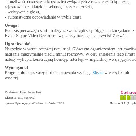
- możliwość dostosowania ustawień związanych z rozdzielczością, liczbą
rejestrowanych klatek na sekundę i rozdzielczością,
- wykrywanie głosu,
- automatyczne odpowiadanie w trybie czatu.
Uwaga!
Podczas pierwszego startu należy zezwolić aplikacji Skype na korzystanie z
Evaer Skype Video Recorder - wystarczy nacisnąć na przycisk Zezwól.
Ograniczenia!
Narzędzie w wersji testowej typu trial. Głównym ograniczeniem jest możli
nagrania maksymalnie pięciu minut rozmowy. W celu zniesienia tego limitu
należy wykupić komercyjną licencję. Interfejs w angielskiej wersji językowe
Wymagania!
Program do poprawnego funkcjonowania wymaga
Skype
w wersji 5 lub
wyższej.
Producent
:
Evaer Technology
Oceń pro
Licencja
: Trial (testowa)
System Operacyjny
:
Windows XP/Vista/7/8/10
Ocena:
3.1
(
10
gł