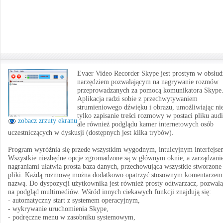
Evaer Video Recorder Skype jest prostym w obsłud
narzędziem pozwalającym na nagrywanie rozmów
przeprowadzanych za pomocą komunikatora Skype
Aplikacja radzi sobie z przechwytywaniem
strumieniowego dźwięku i obrazu, umożliwiając ni
tylko zapisanie treści rozmowy w postaci pliku audi
zobacz zrzuty ekranu
ale również podglądu kamer internetowych osób
uczestniczących w dyskusji (dostępnych jest kilka trybów).
Program wyróżnia się przede wszystkim wygodnym, intuicyjnym interfejse
Wszystkie niezbędne opcje zgromadzone są w głównym oknie, a zarządzani
nagraniami ułatwia prosta baza danych, przechowująca wszystkie stworzone
pliki. Każdą rozmowę można dodatkowo opatrzyć stosownym komentarzem
nazwą. Do dyspozycji użytkownika jest również prosty odtwarzacz, pozwala
na podgląd multimediów. Wśród innych ciekawych funkcji znajdują się:
- automatyczny start z systemem operacyjnym,
- wykrywanie uruchomienia Skype,
- podręczne menu w zasobniku systemowym,