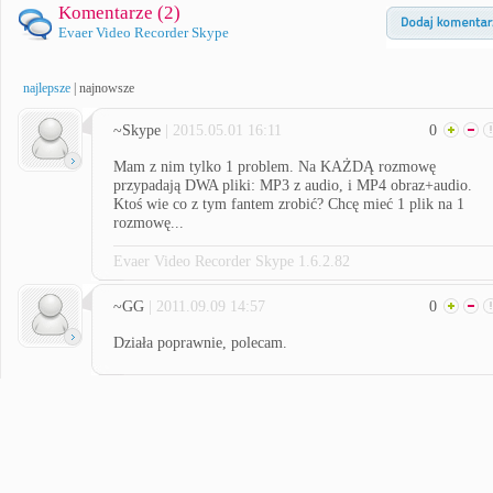
Komentarze (
2
)
Evaer Video Recorder Skype
najlepsze
|
najnowsze
~Skype
| 2015.05.01 16:11
0
Mam z nim tylko 1 problem. Na KAŻDĄ rozmowę
przypadają DWA pliki: MP3 z audio, i MP4 obraz+audio.
Ktoś wie co z tym fantem zrobić? Chcę mieć 1 plik na 1
rozmowę...
Evaer Video Recorder Skype 1.6.2.82
~GG
| 2011.09.09 14:57
0
Działa poprawnie, polecam.