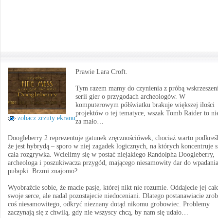
Prawie Lara Croft.
Tym razem mamy do czynienia z próbą wskrzeszen
serii gier o przygodach archeologów. W
komputerowym półświatku brakuje większej ilości
projektów o tej tematyce, wszak Tomb Raider to ni
zobacz zrzuty ekranu
za mało…
Doogleberry 2 reprezentuje gatunek zręcznościówek, chociaż warto podkreśl
że jest hybrydą – sporo w niej zagadek logicznych, na których koncentruje s
cała rozgrywka. Wcielimy się w postać niejakiego Randolpha Doogleberry,
archeologa i poszukiwacza przygód, mającego niesamowity dar do wpadani
pułapki. Brzmi znajomo?
Wyobraźcie sobie, że macie pasję, której nikt nie rozumie. Oddajecie jej cał
swoje serce, ale nadal pozostajecie niedoceniani. Dlatego postanawiacie zrob
coś niesamowitego, odkryć nieznany dotąd nikomu grobowiec. Problemy
zaczynają się z chwilą, gdy nie wszyscy chcą, by nam się udało…