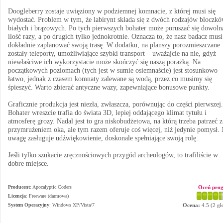
Doogleberry zostaje uwięziony w podziemnej komnacie, z której musi się
wydostać. Problem w tym, że labirynt składa się z dwóch rodzajów bloczkó
białych i brązowych. Po tych pierwszych bohater może poruszać się dowoln
ilość razy, a po drugich tylko jednokrotnie. Oznacza to, że nasz badacz musi
dokładnie zaplanować swoją trasę. W dodatku, na planszy porozmieszczane
zostały teleporty, umożliwiające szybki transport – uważajcie na nie, gdyż
niewłaściwe ich wykorzystacie może skończyć się naszą porażką. Na
początkowych poziomach (tych jest w sumie osiemnaście) jest stosunkowo
łatwo, jednak z czasem komnaty zalewane są wodą, przez co musimy się
śpieszyć. Warto zbierać antyczne wazy, zapewniające bonusowe punkty.
Graficznie produkcja jest niezła, zwłaszcza, porównując do części pierwszej.
Bohater wreszcie trafia do świata 3D, lepiej oddającego klimat tytułu i
atmosferę grozy. Nadal jest to gra niskobudżetowa, na którą trzeba patrzeć z
przymrużeniem oka, ale tym razem oferuje coś więcej, niż jedynie pomysł.
uwagę zasługuje udźwiękowienie, doskonale spełniające swoją rolę.
Jeśli tylko szukacie zręcznościowych przygód archeologów, to trafiliście w
dobre miejsce.
Producent
:
Apocalyptic Coders
Oceń pro
Licencja
: Freeware (darmowa)
System Operacyjny
:
Windows XP/Vista/7
Ocena:
4.5
(
2
gł