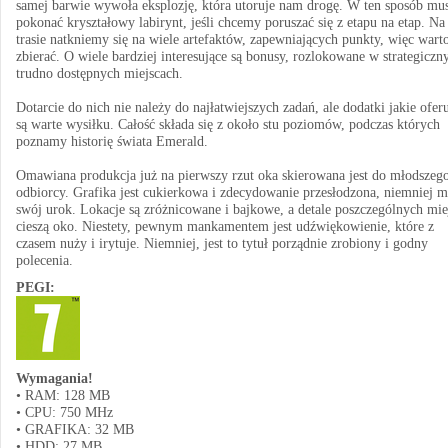
samej barwie wywoła eksplozję, która utoruje nam drogę. W ten sposób mu
pokonać kryształowy labirynt, jeśli chcemy poruszać się z etapu na etap. Na
trasie natkniemy się na wiele artefaktów, zapewniających punkty, więc warto
zbierać. O wiele bardziej interesujące są bonusy, rozlokowane w strategiczn
trudno dostępnych miejscach.
Dotarcie do nich nie należy do najłatwiejszych zadań, ale dodatki jakie oferu
są warte wysiłku. Całość składa się z około stu poziomów, podczas których
poznamy historię świata Emerald.
Omawiana produkcja już na pierwszy rzut oka skierowana jest do młodszeg
odbiorcy. Grafika jest cukierkowa i zdecydowanie przesłodzona, niemniej 
swój urok. Lokacje są zróżnicowane i bajkowe, a detale poszczególnych mie
cieszą oko. Niestety, pewnym mankamentem jest udźwiękowienie, które z
czasem nuży i irytuje. Niemniej, jest to tytuł porządnie zrobiony i godny
polecenia.
PEGI:
Wymagania!
• RAM: 128 MB
• CPU: 750 MHz
• GRAFIKA: 32 MB
• HDD: 27 MB