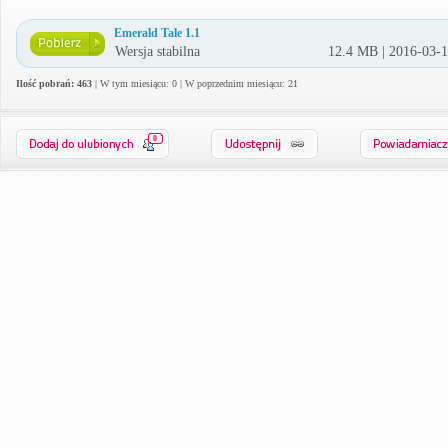
Emerald Tale 1.1
Wersja stabilna
12.4 MB | 2016-03-
Ilość pobrań: 463
| W tym miesiącu: 0 | W poprzednim miesiącu: 21
0