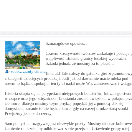
Szmaragdowe opowieści.
Czasem kreatywność twórców zaskakuje i poddaje 
wątpliwość istnienie granicy ludzkiej wyobraźni.
Szkoda jednak, że musimy za to płacić…
zobacz zrzuty ekranu
Emerald Tale należy do gatunku gier zręcznościow
z kategorii dziecięcych produkcji. Jeśli już od dawna nie macie mleka pod
nosem to bądźcie spokojni, ten tytuł nadal może Was zainteresować i wciągn
Historia skupia się na perypetiach nietypowych bohaterów, futrzanego stwo
w czapce oraz jego księżniczki. Ta ostatnia została uwięziona w pułapce prz
złe moce, dlatego musimy czym prędzej popędzić jej z pomocą. Jak się
domyślacie, zadanie to nie będzie łatwe, gdy na naszej drodze staną smoki.
Przejdźmy jednak do rzeczy.
Sam pomysł na rozgrywkę jest niezwykle prosty. Musimy układać kolorowe
kamienie runicznie, by odblokować sobie przejście. Ustawienie grupy o tej