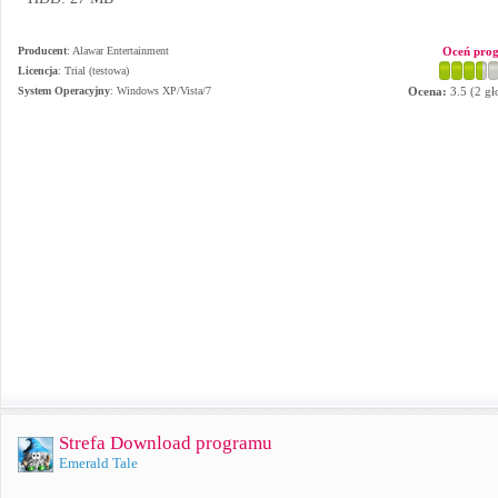
Producent
:
Alawar Entertainment
Oceń pro
Licencja
: Trial (testowa)
System Operacyjny
:
Windows XP/Vista/7
Ocena:
3.5
(
2
gł
Strefa Download programu
Emerald Tale