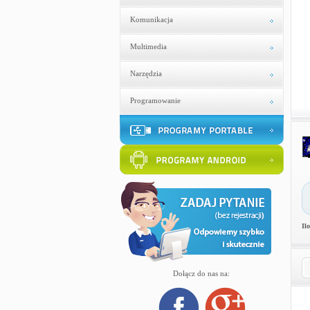
Komunikacja
Multimedia
Narzędzia
Programowanie
Il
Dołącz do nas na: