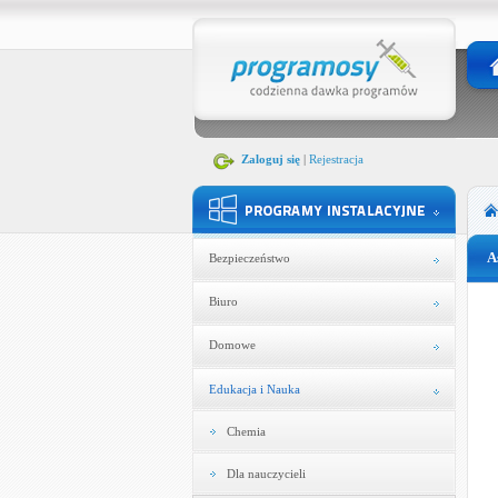
Zaloguj się
|
Rejestracja
A
Bezpieczeństwo
Biuro
Domowe
Edukacja i Nauka
Chemia
Dla nauczycieli