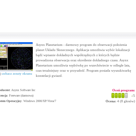
Asynx Planetarium - darmowy program do obserwacji położenia
planet Układu Słonecznego. Aplikacja umożliwia wybór lokalizacji
bądź wpisanie dokładnych współrzędnych z których będzie
prowadzona obserwacja oraz określenie dokładnego czasu. Asynx
Planetarium umożliwia wędrówkę po wszechświecie w odległe lata,
czas teraźniejszy oraz w przyszłość. Program posiada wyszukiwarkę
zobacz zrzuty ekranu
konstelacji gwiazd.
oducent
:
Asynx Software Inc
Oceń program:
cencja
: Freeware (darmowa)
-
/5
stem Operacyjny
:
Windows 2000/XP/Vista/7
Ocena:
4
(
8
głosów)