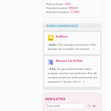
Osób na forum:
1959
Wszystkich postów:
986420
Wszystkich tematów:
172005
PotPlayer
~kuśka:
Tnie wszystko jak brzytwa ! Nikt
lepszego nie wymyślił i nie wymyśli ...
Directory List & Print
~AAA:
To rzeczywiście bardzo dobry
program, szczerze wart polecenia. Przy tak
wysokiej ocenie być może niestosowne jest
wspominać o innym, nieco l...