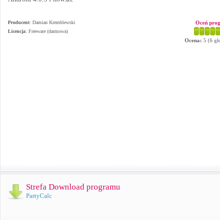
Producent
:
Damian Kremblewski
Oceń pro
Licencja
: Freeware (darmowa)
Ocena:
5
(
6
gł
Strefa Download programu
PartyCalc