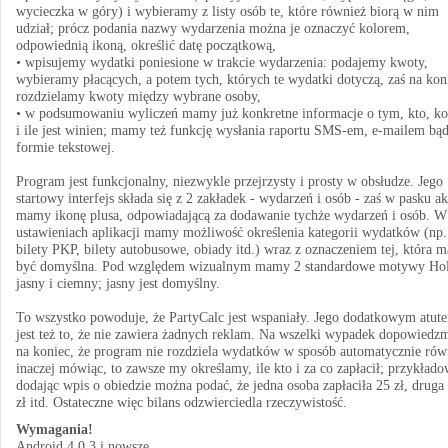
wycieczka w góry) i wybieramy z listy osób te, które również biorą w nim
udział; prócz podania nazwy wydarzenia można je oznaczyć kolorem,
odpowiednią ikoną, określić datę początkową,
• wpisujemy wydatki poniesione w trakcie wydarzenia: podajemy kwoty,
wybieramy płacących, a potem tych, których te wydatki dotyczą, zaś na kon
rozdzielamy kwoty między wybrane osoby,
• w podsumowaniu wyliczeń mamy już konkretne informacje o tym, kto, k
i ile jest winien; mamy też funkcję wysłania raportu SMS-em, e-mailem bą
formie tekstowej.
Program jest funkcjonalny, niezwykle przejrzysty i prosty w obsłudze. Jego
startowy interfejs składa się z 2 zakładek - wydarzeń i osób - zaś w pasku ak
mamy ikonę plusa, odpowiadającą za dodawanie tychże wydarzeń i osób. W
ustawieniach aplikacji mamy możliwość określenia kategorii wydatków (np.
bilety PKP, bilety autobusowe, obiady itd.) wraz z oznaczeniem tej, która m
być domyślna. Pod względem wizualnym mamy 2 standardowe motywy Hol
jasny i ciemny; jasny jest domyślny.
To wszystko powoduje, że PartyCalc jest wspaniały. Jego dodatkowym atut
jest też to, że nie zawiera żadnych reklam. Na wszelki wypadek dopowiedz
na koniec, że program nie rozdziela wydatków w sposób automatycznie rów
inaczej mówiąc, to zawsze my określamy, ile kto i za co zapłacił; przykłado
dodając wpis o obiedzie można podać, że jedna osoba zapłaciła 25 zł, druga
zł itd. Ostateczne więc bilans odzwierciedla rzeczywistość.
Wymagania!
Android 4.0.3 i nowsze