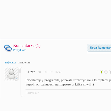
Komentarze (
1
)
PartyCalc
najlepsze
|
najnowsze
~Juzer
| 2015.01.02 16:45
0
Rewelacyjny programik, pozwala rozliczyć się z kumplami 
wspólnych zakupach na imprezę w kilka chwil :)
PartyCalc