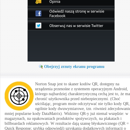
Obejrzyj zrzuty ekranu programu
Norton Snap jest to skaner kodów QR, dostępny na
urządzenia przenośne z systemem operacyjnym Android,
którego najbardziej charakterystyczną cechą jest to, że ma
chronić użytkownika przed niebezpiecznymi. (Choć
uściślając, program może odczytywać nie tylko kody QR,
ogólnie kody dwuwymiarowe, tzn. również zdecydowani
mniej popularne kody DataMatrix). Widzimy QR-y już niemal wszędzie: w
magazynach, na opakowaniach produktów spożywczych, na plakatach i
billboardach reklamowych. W rezultacie dają szansę błyskawicznego (QR =
Quick Response; szybka odpowiedź) uzyskania dodatkowych informacji o