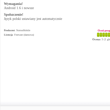
Wymagania!
Android 1.6 i nowsze
Spolszczenie!
Język polski ustawiany jest automatycznie
Producent
:
NortonMobile
Oceń pro
Licencja
: Freeware (darmowa)
Ocena:
5
(
1
gł