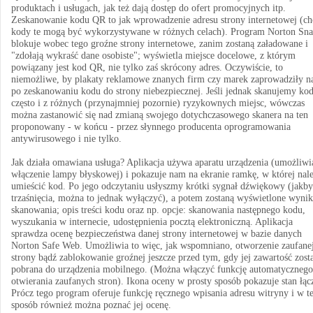
produktach i usługach, jak też dają dostęp do ofert promocyjnych itp.
Zeskanowanie kodu QR to jak wprowadzenie adresu strony internetowej (ch
kody te mogą być wykorzystywane w różnych celach). Program Norton Sn
blokuje wobec tego groźne strony internetowe, zanim zostaną załadowane i
"zdołają wykraść dane osobiste"; wyświetla miejsce docelowe, z którym
powiązany jest kod QR, nie tylko zaś skrócony adres. Oczywiście, to
niemożliwe, by plakaty reklamowe znanych firm czy marek zaprowadziły n
po zeskanowaniu kodu do strony niebezpiecznej. Jeśli jednak skanujemy ko
często i z różnych (przynajmniej pozornie) ryzykownych miejsc, wówczas
można zastanowić się nad zmianą swojego dotychczasowego skanera na ten
proponowany - w końcu - przez słynnego producenta oprogramowania
antywirusowego i nie tylko.
Jak działa omawiana usługa? Aplikacja używa aparatu urządzenia (umożliwi
włączenie lampy błyskowej) i pokazuje nam na ekranie ramkę, w której nal
umieścić kod. Po jego odczytaniu usłyszmy krótki sygnał dźwiękowy (jakby
trzaśnięcia, można to jednak wyłączyć), a potem zostaną wyświetlone wynik
skanowania; opis treści kodu oraz np. opcje: skanowania następnego kodu,
wyszukania w internecie, udostępnienia pocztą elektroniczną. Aplikacja
sprawdza ocenę bezpieczeństwa danej strony internetowej w bazie danych
Norton Safe Web. Umożliwia to więc, jak wspomniano, otworzenie zaufane
strony bądź zablokowanie groźnej jeszcze przed tym, gdy jej zawartość zost
pobrana do urządzenia mobilnego. (Można włączyć funkcję automatycznego
otwierania zaufanych stron). Ikona oceny w prosty sposób pokazuje stan łąc
Prócz tego program oferuje funkcję ręcznego wpisania adresu witryny i w t
sposób również można poznać jej ocenę.