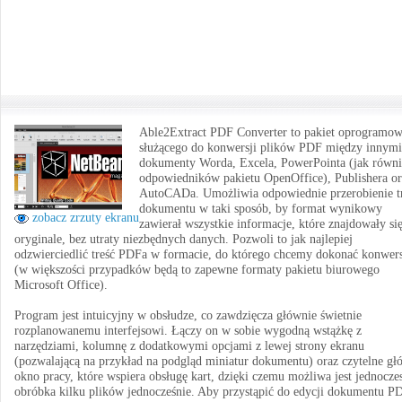
Able2Extract PDF Converter to pakiet oprogramow
służącego do konwersji plików PDF między innymi
dokumenty Worda, Excela, PowerPointa (jak równi
odpowiedników pakietu OpenOffice), Publishera or
AutoCADa. Umożliwia odpowiednie przerobienie tr
dokumentu w taki sposób, by format wynikowy
zobacz zrzuty ekranu
zawierał wszystkie informacje, które znajdowały si
oryginale, bez utraty niezbędnych danych. Pozwoli to jak najlepiej
odzwierciedlić treść PDFa w formacie, do którego chcemy dokonać konwers
(w większości przypadków będą to zapewne formaty pakietu biurowego
Microsoft Office).
Program jest intuicyjny w obsłudze, co zawdzięcza głównie świetnie
rozplanowanemu interfejsowi. Łączy on w sobie wygodną wstążkę z
narzędziami, kolumnę z dodatkowymi opcjami z lewej strony ekranu
(pozwalającą na przykład na podgląd miniatur dokumentu) oraz czytelne gł
okno pracy, które wspiera obsługę kart, dzięki czemu możliwa jest jednocze
obróbka kilku plików jednocześnie. Aby przystąpić do edycji dokumentu P