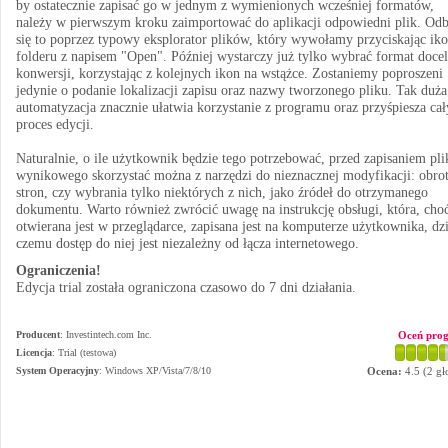
by ostatecznie zapisać go w jednym z wymienionych wcześniej formatów,
należy w pierwszym kroku zaimportować do aplikacji odpowiedni plik. Od
się to poprzez typowy eksplorator plików, który wywołamy przyciskając ik
folderu z napisem "Open". Później wystarczy już tylko wybrać format doce
konwersji, korzystając z kolejnych ikon na wstążce. Zostaniemy poproszeni
jedynie o podanie lokalizacji zapisu oraz nazwy tworzonego pliku. Tak duża
automatyzacja znacznie ułatwia korzystanie z programu oraz przyśpiesza cał
proces edycji.
Naturalnie, o ile użytkownik będzie tego potrzebować, przed zapisaniem pli
wynikowego skorzystać można z narzędzi do nieznacznej modyfikacji: obro
stron, czy wybrania tylko niektórych z nich, jako źródeł do otrzymanego
dokumentu. Warto również zwrócić uwagę na instrukcję obsługi, która, cho
otwierana jest w przeglądarce, zapisana jest na komputerze użytkownika, dz
czemu dostęp do niej jest niezależny od łącza internetowego.
Ograniczenia!
Edycja trial została ograniczona czasowo do 7 dni działania.
Producent
:
Investintech.com Inc.
Oceń pro
Licencja
: Trial (testowa)
System Operacyjny
:
Windows XP/Vista/7/8/10
Ocena:
4.5
(
2
gł