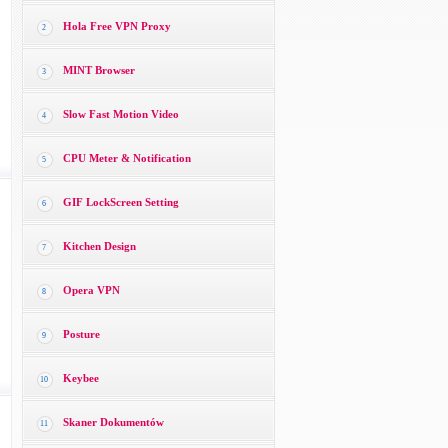
Hola Free VPN Proxy
2
MINT Browser
3
Slow Fast Motion Video
4
CPU Meter & Notification
5
GIF LockScreen Setting
6
Kitchen Design
7
Opera VPN
8
Posture
9
Keybee
10
Skaner Dokumentów
11