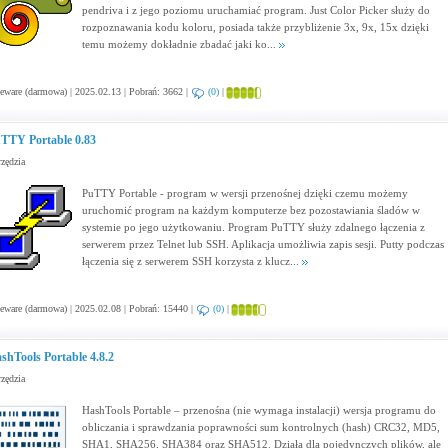
pendriva i z jego poziomu uruchamiać program. Just Color Picker służy do
rozpoznawania kodu koloru, posiada także przybliżenie 3x, 9x, 15x dzięki
temu możemy dokładnie zbadać jaki ko...
eware (darmowa) | 2025.02.13 | Pobrań: 3662 |
(0)
|
TTY Portable 0.83
zędzia
PuTTY Portable - program w wersji przenośnej dzięki czemu możemy
uruchomić program na każdym komputerze bez pozostawiania śladów w
systemie po jego użytkowaniu. Program PuTTY służy zdalnego łączenia z
serwerem przez Telnet lub SSH. Aplikacja umożliwia zapis sesji. Putty podczas
łączenia się z serwerem SSH korzysta z klucz...
eware (darmowa) | 2025.02.08 | Pobrań: 15440 |
(0)
|
shTools Portable 4.8.2
zędzia
HashTools Portable – przenośna (nie wymaga instalacji) wersja programu do
obliczania i sprawdzania poprawności sum kontrolnych (hash) CRC32, MD5,
SHA1, SHA256, SHA384 oraz SHA512. Działa dla pojedynczych plików, ale