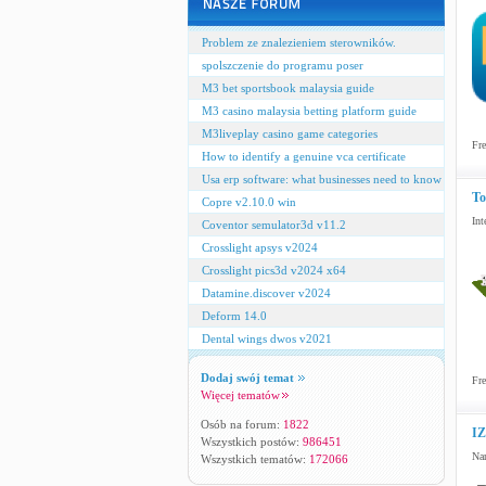
Problem ze znalezieniem sterowników.
spolszczenie do programu poser
M3 bet sportsbook malaysia guide
M3 casino malaysia betting platform guide
M3liveplay casino game categories
Fre
How to identify a genuine vca certificate
Usa erp software: what businesses need to know
To
Copre v2.10.0 win
Int
Coventor semulator3d v11.2
Crosslight apsys v2024
Crosslight pics3d v2024 x64
Datamine.discover v2024
Deform 14.0
Dental wings dwos v2021
Dodaj swój temat
Fre
Więcej tematów
Osób na forum:
1822
IZ
Wszystkich postów:
986451
Nar
Wszystkich tematów:
172066