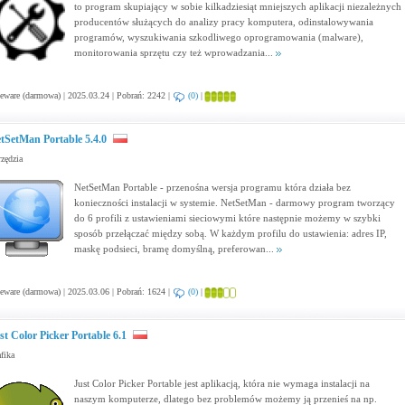
to program skupiający w sobie kilkadziesiąt mniejszych aplikacji niezależnych
producentów służących do analizy pracy komputera, odinstalowywania
programów, wyszukiwania szkodliwego oprogramowania (malware),
monitorowania sprzętu czy też wprowadzania...
eware (darmowa) | 2025.03.24 | Pobrań: 2242 |
(0)
|
tSetMan Portable 5.4.0
zędzia
NetSetMan Portable - przenośna wersja programu która działa bez
konieczności instalacji w systemie. NetSetMan - darmowy program tworzący
do 6 profili z ustawieniami sieciowymi które następnie możemy w szybki
sposób przełączać między sobą. W każdym profilu do ustawienia: adres IP,
maskę podsieci, bramę domyślną, preferowan...
eware (darmowa) | 2025.03.06 | Pobrań: 1624 |
(0)
|
st Color Picker Portable 6.1
fika
Just Color Picker Portable jest aplikacją, która nie wymaga instalacji na
naszym komputerze, dlatego bez problemów możemy ją przenieś na np.