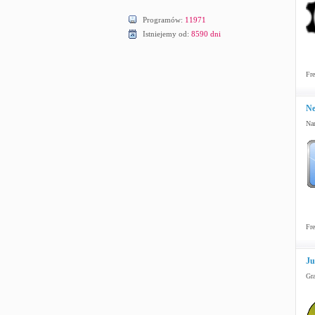
Programów:
11971
Istniejemy od:
8590 dni
Fre
Ne
Nar
Fre
Ju
Gra