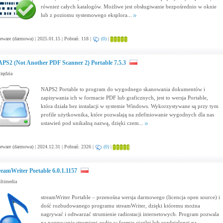
również całych katalogów. Możliwe jest obsługiwanie bezpośrednio w oknie
lub z poziomu systemowego eksplora...
eware (darmowa) | 2025.01.15 | Pobrań: 118 |
(0)
|
PS2 (Not Another PDF Scanner 2) Portable 7.5.3
zędzia
NAPS2 Portable to program do wygodnego skanowania dokumentów i
zapisywania ich w formacie PDF lub graficznych, jest to wersja Portable,
która działa bez instalacji w systemie Windows. Wykorzystywane są przy tym
profile użytkownika, które pozwalają na zdefiniowanie wygodnych dla nas
ustawień pod unikalną nazwą, dzięki czem...
eware (darmowa) | 2024.12.31 | Pobrań: 2326 |
(0)
|
reamWriter Portable 6.0.1.1157
ltimedia
streamWriter Portable – przenośna wersja darmowego (licencja open source) i
dość rozbudowanego programu streamWriter, dzięki któremu można
nagrywać i odtwarzać strumienie radiostacji internetowych. Program pozwala
na nagrywanie strumieni audio w formie ciągłej lub rozdzielonej na