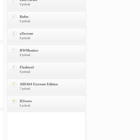
9 pobrań
Rufus
5
9 pobrań
uTorrent
6
8 pobrań
HWMonitor
7
8 pobrań
Flashtool
8
8 pobrań
AIDA64 Extreme Edition
9
7 pobrań
H2testw
10
6 pobrań