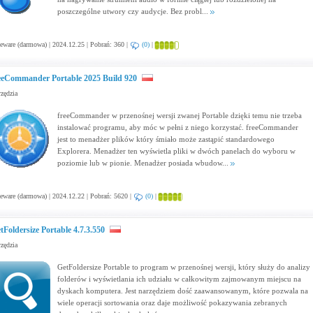
poszczególne utwory czy audycje. Bez probl...
eware (darmowa) | 2024.12.25 | Pobrań: 360 |
(0)
|
eeCommander Portable 2025 Build 920
zędzia
freeCommander w przenośnej wersji zwanej Portable dzięki temu nie trzeba
instalować programu, aby móc w pełni z niego korzystać. freeCommander
jest to menadżer plików który śmiało może zastąpić standardowego
Explorera. Menadżer ten wyświetla pliki w dwóch panelach do wyboru w
poziomie lub w pionie. Menadżer posiada wbudow...
eware (darmowa) | 2024.12.22 | Pobrań: 5620 |
(0)
|
tFoldersize Portable 4.7.3.550
zędzia
GetFoldersize Portable to program w przenośnej wersji, który służy do analizy
folderów i wyświetlania ich udziału w całkowitym zajmowanym miejscu na
dyskach komputera. Jest narzędziem dość zaawansowanym, które pozwala na
wiele operacji sortowania oraz daje możliwość pokazywania zebranych