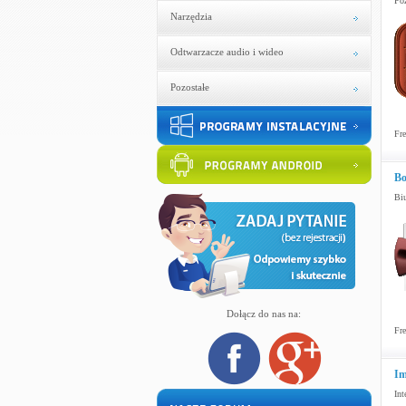
Poz
Narzędzia
Odtwarzacze audio i wideo
Pozostałe
Fre
Bo
Bi
Dołącz do nas na:
Fre
Im
Int