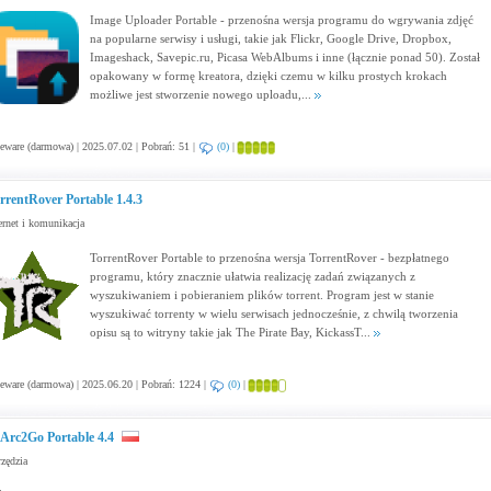
Image Uploader Portable - przenośna wersja programu do wgrywania zdjęć
na popularne serwisy i usługi, takie jak Flickr, Google Drive, Dropbox,
Imageshack, Savepic.ru, Picasa WebAlbums i inne (łącznie ponad 50). Został
opakowany w formę kreatora, dzięki czemu w kilku prostych krokach
możliwe jest stworzenie nowego uploadu,...
eware (darmowa) | 2025.07.02 | Pobrań: 51 |
(0)
|
rrentRover Portable 1.4.3
ernet i komunikacja
TorrentRover Portable to przenośna wersja TorrentRover - bezpłatnego
programu, który znacznie ułatwia realizację zadań związanych z
wyszukiwaniem i pobieraniem plików torrent. Program jest w stanie
wyszukiwać torrenty w wielu serwisach jednocześnie, z chwilą tworzenia
opisu są to witryny takie jak The Pirate Bay, KickassT...
eware (darmowa) | 2025.06.20 | Pobrań: 1224 |
(0)
|
Arc2Go Portable 4.4
zędzia