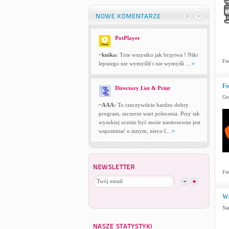
PotPlayer
~kuśka:
Tnie wszystko jak brzytwa ! Nikt
Fre
lepszego nie wymyślił i nie wymyśli ...
Fo
Directory List & Print
Gra
~AAA:
To rzeczywiście bardzo dobry
program, szczerze wart polecenia. Przy tak
wysokiej ocenie być może niestosowne jest
wspominać o innym, nieco l...
Fre
Wi
Nar