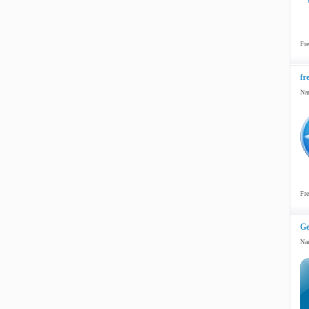
Fre
fr
Nar
Fre
Ge
Nar