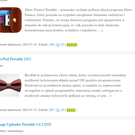
ostałe
Alzex Finance Portable – przenośne wydanie próbnej edycji programu Alzex
Finance, który pozwala na wygodne zarządzanie finansami osobistymi i
rodzinnymi. Pomimo, że wersja darmowa programu jest ograniczona w
stosunku do edycji komercyjnej, to i tak pozwala na dość skuteczne
kontrolowanie przychodów, wydatków i transferów ...
eware (darmowa) | 2025.07.16 | Pobrań: 219 |
(0)
|
wPad Portable 2.9.5
uro
BowPad to podstawowy edytor tekstu, który wyróżnia przede wszystkim
możliwość kolorowania składni ponad 100 języków programowania.
Ponieważ na tej podstawie można sądzić, iż znajdzie on zastosowanie
szczególnie w rękach programistów, ustawienia zostały wzbogacone o
możliwość zmiany kolorystyki aplikacji na ciemną, co jest...
eware (darmowa) | 2025.07.12 | Pobrań: 267 |
(0)
|
age Uploader Portable 1.4.3.5352
ernet i komunikacja