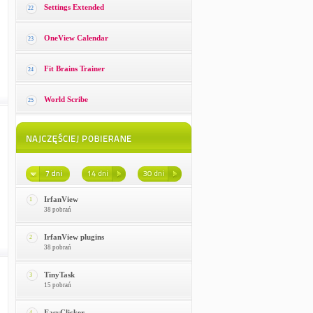
Settings Extended
22
OneView Calendar
23
Fit Brains Trainer
24
World Scribe
25
IrfanView
1
38 pobrań
IrfanView plugins
2
38 pobrań
TinyTask
3
15 pobrań
EasyClicker
4