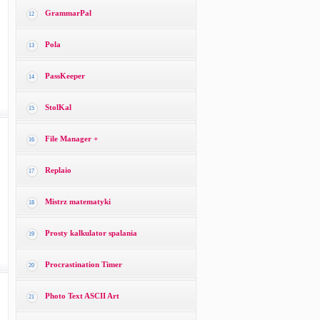
GrammarPal
12
Pola
13
PassKeeper
14
StolKal
15
File Manager +
16
Replaio
17
Mistrz matematyki
18
Prosty kalkulator spalania
19
Procrastination Timer
20
Photo Text ASCII Art
21