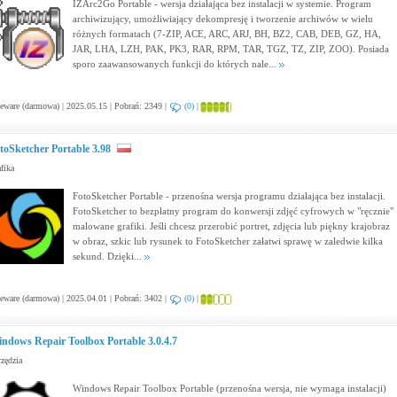
IZArc2Go Portable - wersja działająca bez instalacji w systemie. Program
archiwizujący, umożliwiający dekompresję i tworzenie archiwów w wielu
różnych formatach (7-ZIP, ACE, ARC, ARJ, BH, BZ2, CAB, DEB, GZ, HA,
JAR, LHA, LZH, PAK, PK3, RAR, RPM, TAR, TGZ, TZ, ZIP, ZOO). Posiada
sporo zaawansowanych funkcji do których nale...
eware (darmowa) | 2025.05.15 | Pobrań: 2349 |
(0)
|
toSketcher Portable 3.98
fika
FotoSketcher Portable - przenośna wersja programu działająca bez instalacji.
FotoSketcher to bezpłatny program do konwersji zdjęć cyfrowych w "ręcznie"
malowane grafiki. Jeśli chcesz przerobić portret, zdjęcia lub piękny krajobraz
w obraz, szkic lub rysunek to FotoSketcher załatwi sprawę w zaledwie kilka
sekund. Dzięki...
eware (darmowa) | 2025.04.01 | Pobrań: 3402 |
(0)
|
ndows Repair Toolbox Portable 3.0.4.7
zędzia
Windows Repair Toolbox Portable (przenośna wersja, nie wymaga instalacji)