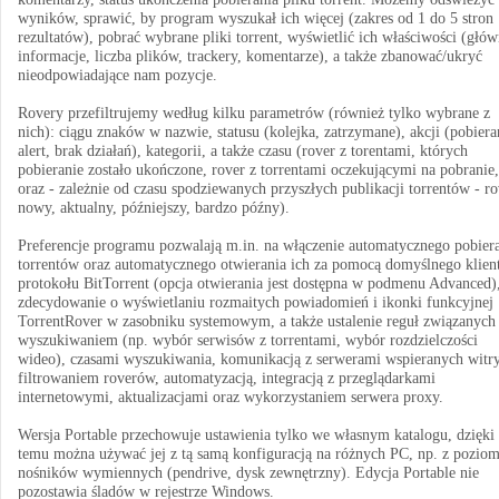
wyników, sprawić, by program wyszukał ich więcej (zakres od 1 do 5 stron
rezultatów), pobrać wybrane pliki torrent, wyświetlić ich właściwości (głó
informacje, liczba plików, trackery, komentarze), a także zbanować/ukryć
nieodpowiadające nam pozycje.
Rovery przefiltrujemy według kilku parametrów (również tylko wybrane z
nich): ciągu znaków w nazwie, statusu (kolejka, zatrzymane), akcji (pobiera
alert, brak działań), kategorii, a także czasu (rover z torentami, których
pobieranie zostało ukończone, rover z torrentami oczekującymi na pobranie,
oraz - zależnie od czasu spodziewanych przyszłych publikacji torrentów - ro
nowy, aktualny, późniejszy, bardzo późny).
Preferencje programu pozwalają m.in. na włączenie automatycznego pobier
torrentów oraz automatycznego otwierania ich za pomocą domyślnego klien
protokołu BitTorrent (opcja otwierania jest dostępna w podmenu Advanced)
zdecydowanie o wyświetlaniu rozmaitych powiadomień i ikonki funkcyjnej
TorrentRover w zasobniku systemowym, a także ustalenie reguł związanych
wyszukiwaniem (np. wybór serwisów z torrentami, wybór rozdzielczości
wideo), czasami wyszukiwania, komunikacją z serwerami wspieranych witr
filtrowaniem roverów, automatyzacją, integracją z przeglądarkami
internetowymi, aktualizacjami oraz wykorzystaniem serwera proxy.
Wersja Portable przechowuje ustawienia tylko we własnym katalogu, dzięki
temu można używać jej z tą samą konfiguracją na różnych PC, np. z pozio
nośników wymiennych (pendrive, dysk zewnętrzny). Edycja Portable nie
pozostawia śladów w rejestrze Windows.