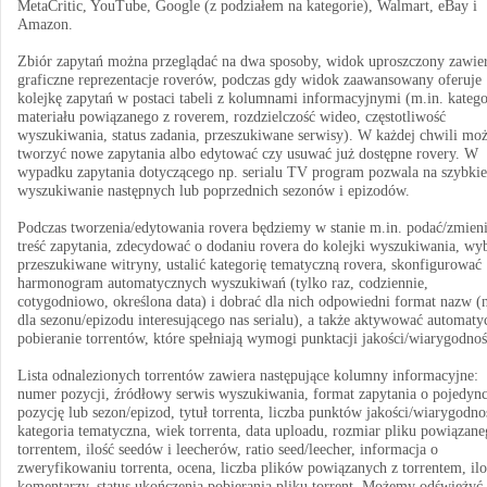
MetaCritic, YouTube, Google (z podziałem na kategorie), Walmart, eBay i
Amazon.
Zbiór zapytań można przeglądać na dwa sposoby, widok uproszczony zawie
graficzne reprezentacje roverów, podczas gdy widok zaawansowany oferuje
kolejkę zapytań w postaci tabeli z kolumnami informacyjnymi (m.in. katego
materiału powiązanego z roverem, rozdzielczość wideo, częstotliwość
wyszukiwania, status zadania, przeszukiwane serwisy). W każdej chwili m
tworzyć nowe zapytania albo edytować czy usuwać już dostępne rovery. W
wypadku zapytania dotyczącego np. serialu TV program pozwala na szybkie
wyszukiwanie następnych lub poprzednich sezonów i epizodów.
Podczas tworzenia/edytowania rovera będziemy w stanie m.in. podać/zmien
treść zapytania, zdecydować o dodaniu rovera do kolejki wyszukiwania, wy
przeszukiwane witryny, ustalić kategorię tematyczną rovera, skonfigurować
harmonogram automatycznych wyszukiwań (tylko raz, codziennie,
cotygodniowo, określona data) i dobrać dla nich odpowiedni format nazw (
dla sezonu/epizodu interesującego nas serialu), a także aktywować automaty
pobieranie torrentów, które spełniają wymogi punktacji jakości/wiarygodnoś
Lista odnalezionych torrentów zawiera następujące kolumny informacyjne:
numer pozycji, źródłowy serwis wyszukiwania, format zapytania o pojedyn
pozycję lub sezon/epizod, tytuł torrenta, liczba punktów jakości/wiarygodno
kategoria tematyczna, wiek torrenta, data uploadu, rozmiar pliku powiązane
torrentem, ilość seedów i leecherów, ratio seed/leecher, informacja o
zweryfikowaniu torrenta, ocena, liczba plików powiązanych z torrentem, ilo
komentarzy, status ukończenia pobierania pliku torrent. Możemy odświeżyć l