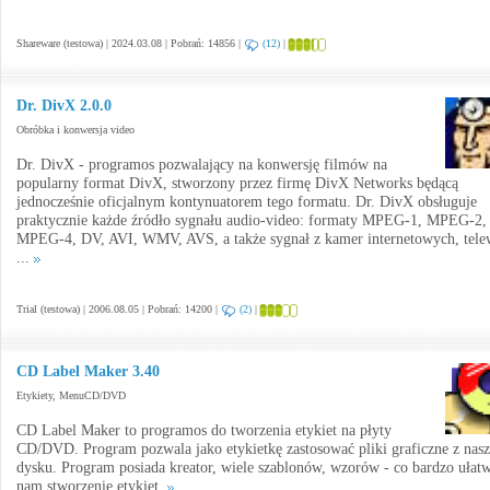
Shareware (testowa) | 2024.03.08 | Pobrań: 14856 |
(12)
|
Dr. DivX 2.0.0
Obróbka i konwersja video
Dr. DivX - programos pozwalający na konwersję filmów na
popularny format DivX, stworzony przez firmę DivX Networks będącą
jednocześnie oficjalnym kontynuatorem tego formatu. Dr. DivX obsługuje
praktycznie każde źródło sygnału audio-video: formaty MPEG-1, MPEG-2,
MPEG-4, DV, AVI, WMV, AVS, a także sygnał z kamer internetowych, telew
...
Trial (testowa) | 2006.08.05 | Pobrań: 14200 |
(2)
|
CD Label Maker 3.40
Etykiety, MenuCD/DVD
CD Label Maker to programos do tworzenia etykiet na płyty
CD/DVD. Program pozwala jako etykietkę zastosować pliki graficzne z nas
dysku. Program posiada kreator, wiele szablonów, wzorów - co bardzo ułat
nam stworzenie etykiet.