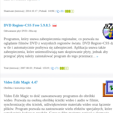
Shareware (testowa) | 2014.10.17 | Pobrań: 14196 |
(0)
|
DVD Region+CSS Free 5.9.8.5
Odtwarzacze płyt DVD i Blu-ray
Programos, który usuwa zabezpieczenia regionalne, co pozwala na
oglądanie filmów DVD z wszystkich regionów świata. DVD Region+CSS dz
w tle i automatycznie pozbywa się zabezpieczeń. Aplikacja usuwa także
zabezpieczenia, które uniemożliwiają nam skopiowanie płyty, jednak aby
przegrać płytę należy zainstalować program do tego przeznacz...
Trial (testowa) | 2007.08.03 | Pobrań: 13519 |
(7)
|
Video Edit Magic 4.47
Obróbka i konwersja video
Video Edit Magic to dość zaawansowany programos do obróbki
wideo. Pozwala na osobną obróbkę ścieżki wideo i audio w filmie,
synchronizację obu ścieżek, udźwiękowienie materiału wideo oraz łączenie
plików. Program pozwala na zastosowanie wielu efektów specjalnych, które