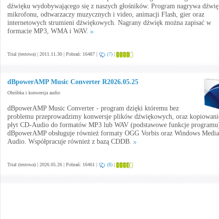
dźwięku wydobywającego się z naszych głośników. Program nagrywa dźwię
mikrofonu, odtwarzaczy muzycznych i video, animacji Flash, gier oraz
internetowych strumieni dźwiękowych. Nagrany dźwięk można zapisać w
formacie MP3, WMA i WAV.
Trial (testowa) | 2011.11.30 | Pobrań: 16487 |
(7)
|
dBpowerAMP Music Converter R2026.05.25
Obróbka i konwersja audio
dBpowerAMP Music Converter - program dzięki któremu bez
problemu przeprowadzimy konwersje plików dźwiękowych, oraz kopiowani
płyt CD-Audio do formatów MP3 lub WAV (podstawowe funkcje programu
dBpowerAMP obsługuje również formaty OGG Vorbis oraz Windows Media
Audio. Współpracuje również z bazą CDDB.
Trial (testowa) | 2026.05.26 | Pobrań: 16461 |
(8)
|