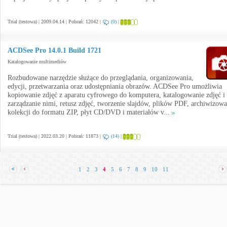
Trial (testowa) | 2009.04.14 | Pobrań: 12042 |
(0)
|
ACDSee Pro 14.0.1 Build 1721
Katalogowanie multimediów
Rozbudowane narzędzie służące do przeglądania, organizowania,
edycji, przetwarzania oraz udostępniania obrazów. ACDSee Pro umożliwia
kopiowanie zdjęć z aparatu cyfrowego do komputera, katalogowanie zdjęć i
zarządzanie nimi, retusz zdjęć, tworzenie slajdów, plików PDF, archiwizowa
kolekcji do formatu ZIP, płyt CD/DVD i materiałów v...
Trial (testowa) | 2022.03.20 | Pobrań: 11873 |
(14)
|
1
2
3
4
5
6
7
8
9
10
11