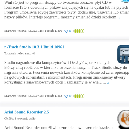
WinISO jest to program służący do tworzenia obrazów płyt CD w
formacie ISO z dowolnych plików znajdujących się na dysku lub na płytach
Program umożliwia edycję zawartości płyty, dodawanie, usuwanie lub zmia
nazwy plików. Interfejs programu możemy zmieniać dzięki skórkom.
Shareware (testowa) | 2022.11.18 | Pobrań: 17306 |
(1)
|
n-Track Studio 10.3.1 Build 10961
Tworzenie i edycja muzyki
Studio nagraniowe dla kompozytorów i DeeJay'ów, oraz dla tych
którzy chcą robić coś w kierunku tworzenia muzy. n-Track Studio służy do
nagrania utworu, tworzenia nowych kawałków kompletnie od zera, opierając
na gotowych schematach i instrumentach. Programem zmiksujemy utwory
korzystając z zaawansowanych opcji i zapiszemy je w wielu ...
Shareware (testowa) | 2026.07.28 | Pobrań: 17262 |
(9)
|
Arial Sound Recorder 2.5
Obróbka i konwersja audio
Arial Sound Recorder umożliwi bezproblemowe nagranie każdego