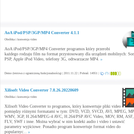
AoA iPod/PSP/3GP/MP4 Converter 4.1.1
Obróbka i konwersja video
AoA iPod/PSP/3GP/MP4 Converter programos który przerobi
każdego rodzaju film na format przystosowany dla urządzeń mobilnych: So
PSP, Apple iPod Video, telefony 3G, odtwarzacze MP4.
Demo (testowa z ograniczoną funkcjonalnością) | 2011.11.22 | Pobrań: 14951 |
(7)
|
Xilisoft Video Converter 7.8.26.20220609
Obróbka i konwersja video
Xilisoft Video Converter to programos, który konwertuje pliki video
pomiędzy różnymi formatami w tym: DVD, VCD, SVCD, AVI, MPEG, MP
WMV, 3GP, H.264/MPEG-4 AVC, H.264/PSP AVC Video, MOV, RM, ASF,
FLV, SWF i inne. Można wybrać w nim kodeki audio i video i ustawić
parametry wyjściowe. Ponadto program konwertuje format video do
popularnyc...