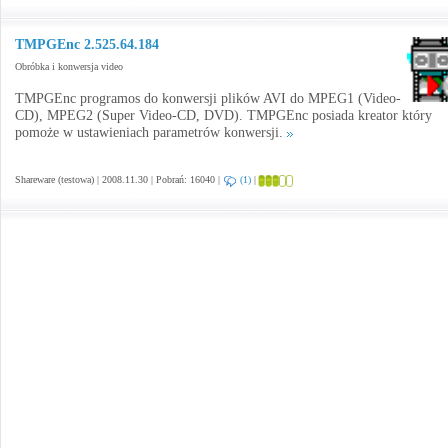
TMPGEnc 2.525.64.184
Obróbka i konwersja video
TMPGEnc programos do konwersji plików AVI do MPEG1 (Video-
CD), MPEG2 (Super Video-CD, DVD). TMPGEnc posiada kreator który
pomoże w ustawieniach parametrów konwersji.
Shareware (testowa) | 2008.11.30 | Pobrań: 16040 |
(1)
|