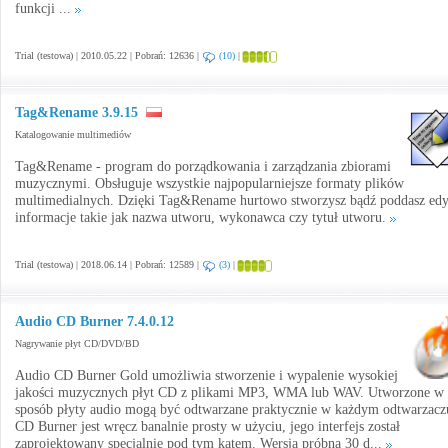
funkcji ...
Trial (testowa) | 2010.05.22 | Pobrań: 12636 |
(10)
|
Tag&Rename 3.9.15
Katalogowanie multimediów
Tag&Rename - program do porządkowania i zarządzania zbiorami
muzycznymi. Obsługuje wszystkie najpopularniejsze formaty plików
multimedialnych. Dzięki Tag&Rename hurtowo stworzysz bądź poddasz edy
informacje takie jak nazwa utworu, wykonawca czy tytuł utworu.
Trial (testowa) | 2018.06.14 | Pobrań: 12589 |
(3)
|
Audio CD Burner 7.4.0.12
Nagrywanie płyt CD/DVD/BD
Audio CD Burner Gold umożliwia stworzenie i wypalenie wysokiej
jakości muzycznych płyt CD z plikami MP3, WMA lub WAV. Utworzone w 
sposób płyty audio mogą być odtwarzane praktycznie w każdym odtwarzacz
CD Burner jest wręcz banalnie prosty w użyciu, jego interfejs został
zaprojektowany specjalnie pod tym kątem. Wersja próbna 30 d...