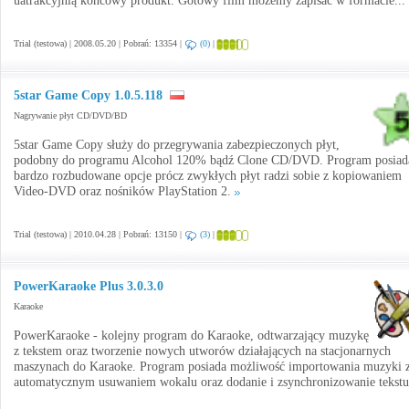
uatrakcyjnią końcowy produkt. Gotowy film możemy zapisać w formacie...
Trial (testowa) | 2008.05.20 | Pobrań: 13354 |
(0)
|
5star Game Copy 1.0.5.118
Nagrywanie płyt CD/DVD/BD
5star Game Copy służy do przegrywania zabezpieczonych płyt,
podobny do programu Alcohol 120% bądź Clone CD/DVD. Program posiad
bardzo rozbudowane opcje prócz zwykłych płyt radzi sobie z kopiowaniem
Video-DVD oraz nośników PlayStation 2.
Trial (testowa) | 2010.04.28 | Pobrań: 13150 |
(3)
|
PowerKaraoke Plus 3.0.3.0
Karaoke
PowerKaraoke - kolejny program do Karaoke, odtwarzający muzykę
z tekstem oraz tworzenie nowych utworów działających na stacjonarnych
maszynach do Karaoke. Program posiada możliwość importowania muzyki 
automatycznym usuwaniem wokalu oraz dodanie i zsynchronizowanie tekst