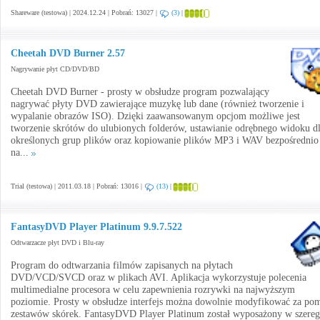
Shareware (testowa) | 2024.12.24 | Pobrań: 13027 |
(3)
|
Cheetah DVD Burner 2.57
Nagrywanie płyt CD/DVD/BD
Cheetah DVD Burner - prosty w obsłudze program pozwalający
nagrywać płyty DVD zawierające muzykę lub dane (również tworzenie i
wypalanie obrazów ISO). Dzięki zaawansowanym opcjom możliwe jest
tworzenie skrótów do ulubionych folderów, ustawianie odrębnego widoku d
określonych grup plików oraz kopiowanie plików MP3 i WAV bezpośrednio
na...
Trial (testowa) | 2011.03.18 | Pobrań: 13016 |
(13)
|
FantasyDVD Player Platinum 9.9.7.522
Odtwarzacze płyt DVD i Blu-ray
Program do odtwarzania filmów zapisanych na płytach
DVD/VCD/SVCD oraz w plikach AVI. Aplikacja wykorzystuje polecenia
multimedialne procesora w celu zapewnienia rozrywki na najwyższym
poziomie. Prosty w obsłudze interfejs można dowolnie modyfikować za po
zestawów skórek. FantasyDVD Player Platinum został wyposażony w szereg