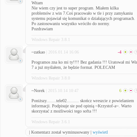
Witam
Nie wiem czy jest to super program. Miałem kilka
problemów z win 7.Coś pracowało w tle i przy zamykaniu
systemu pojawiał się komunikat o działających programach.
Po zastosowaniu wszystko wróciło do normy.
Pozdrawiam
Windows Repair 3.8.1
~zatkao
| 2016.01.14 16:06
-4
Programos zna ko mi ty!!!! Bez gadania !!! Uratował mi Wi
7 a już myślałem, że będzie format. POLECAM
Windows Repair 3.8.0
~Norek
| 2015.10.14 10:47
6
Poniższy........tele02.......... skończ wreszcie z powielaniem
informacji. Podpisuje sie pod opinią ~Krzystof-a~. Warto
skorzystać z możliwości tego softa !!!
Windows Repair 3.6.1
| Komentarz został wyminusowany |
wyświetl