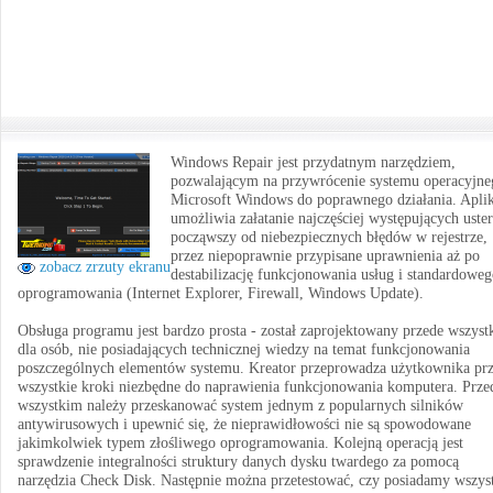
Windows Repair jest przydatnym narzędziem,
pozwalającym na przywrócenie systemu operacyjne
Microsoft Windows do poprawnego działania. Aplik
umożliwia załatanie najczęściej występujących uster
począwszy od niebezpiecznych błędów w rejestrze,
przez niepoprawnie przypisane uprawnienia aż po
zobacz zrzuty ekranu
destabilizację funkcjonowania usług i standardowe
oprogramowania (Internet Explorer, Firewall, Windows Update).
Obsługa programu jest bardzo prosta - został zaprojektowany przede wszys
dla osób, nie posiadających technicznej wiedzy na temat funkcjonowania
poszczególnych elementów systemu. Kreator przeprowadza użytkownika pr
wszystkie kroki niezbędne do naprawienia funkcjonowania komputera. Prze
wszystkim należy przeskanować system jednym z popularnych silników
antywirusowych i upewnić się, że nieprawidłowości nie są spowodowane
jakimkolwiek typem złośliwego oprogramowania. Kolejną operacją jest
sprawdzenie integralności struktury danych dysku twardego za pomocą
narzędzia Check Disk. Następnie można przetestować, czy posiadamy wszys