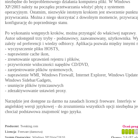
niezbędne do bezproblemowego działania komputera pliki. W Windows
XP/2003 należy na początku przetwarzania włożyć płytę z systemem
operacyjnym. Ostatnim, niezwykle istotnym krokiem jest stworzenie punktu
przywracania. Można z niego skorzystać z dowolnym momencie, przywraca
konfigurację do poprzedniego stanu.
Po wykonaniu wstępnych kroków, można przystąpić do właściwej naprawy.
Autor udostępnił trzy tryby - podstawowy, zaawansowany, użytkownika. W
zależy od preferencji i wiedzy odbiorcy. Aplikacja pozwala między innymi 
- wyczyszczenie pliku HOSTS,
- naprawienie cache ikon,
- zresetowanie uprawnień rejestru i plików,
- przywrócenie widoczności napędów CD/DVD,
- zarejestrowanie plików systemowych,
- naprawienie WMI, Windows Firewall, Internet Explorer, Windows Update
Windows Sidebar/Gadgets,
- usunięcie plików tymczasowych
- zdezaktywowanie ustawień proxy.
Narzędzie jest dostępne za darmo na zasadach licencji freeware. Interfejs w
angielskiej wersji językowej - do zrozumienia wszystkich opcji niezbędna je
chociaż podstawowa znajomość tego języka.
Producent
:
Tweaking.com
Oceń pro
Licencja
: Freeware (darmowa)
System Operacyjny
:
Windows XP/Vista/7/8/10
Ocena:
3.6
(
82
gł