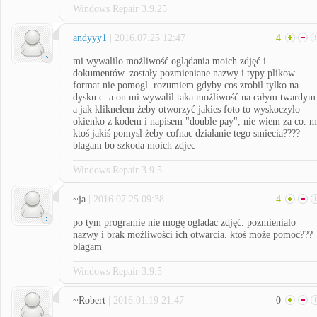
Windows Repair 3.9.25
andyyy1
| 2016.07.25 12:47
4
mi wywalilo możliwość oglądania moich zdjęć i
dokumentów. zostały pozmieniane nazwy i typy plikow.
format nie pomogl. rozumiem gdyby cos zrobil tylko na
dysku c. a on mi wywalil taka możliwość na całym twardym
a jak kliknelem żeby otworzyć jakies foto to wyskoczylo
okienko z kodem i napisem "double pay", nie wiem za co. m
ktoś jakiś pomysl żeby cofnac działanie tego smiecia????
blagam bo szkoda moich zdjec
Windows Repair 3.9.5
~ja
| 2016.07.25 09:38
4
po tym programie nie mogę ogladac zdjęć. pozmienialo
nazwy i brak możliwości ich otwarcia. ktoś może pomoc???
blagam
Windows Repair 3.9.5
~Robert
| 2016.01.19 21:47
0