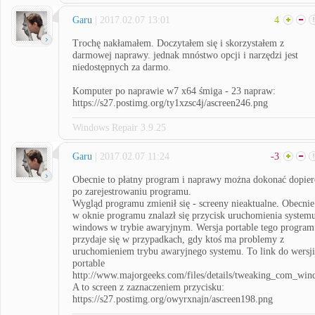
Garu
| 2017.02.07 13:01
4
Trochę nakłamałem. Doczytałem się i skorzystałem z
darmowej naprawy. jednak mnóstwo opcji i narzędzi jest
niedostępnych za darmo.
Komputer po naprawie w7 x64 śmiga - 23 napraw:
https://s27.postimg.org/ty1xzsc4j/ascreen246.png
Windows Repair 3.9.25
Garu
| 2017.02.07 11:24
-3
Obecnie to płatny program i naprawy można dokonać dopier
po zarejestrowaniu programu.
Wygląd programu zmienił się - screeny nieaktualne. Obecnie
w oknie programu znalazł się przycisk uruchomienia system
windows w trybie awaryjnym. Wersja portable tego program
przydaje się w przypadkach, gdy ktoś ma problemy z
uruchomieniem trybu awaryjnego systemu. To link do wersji
portable
http://www.majorgeeks.com/files/details/tweaking_com_win
A to screen z zaznaczeniem przycisku:
https://s27.postimg.org/owyrxnajn/ascreen198.png