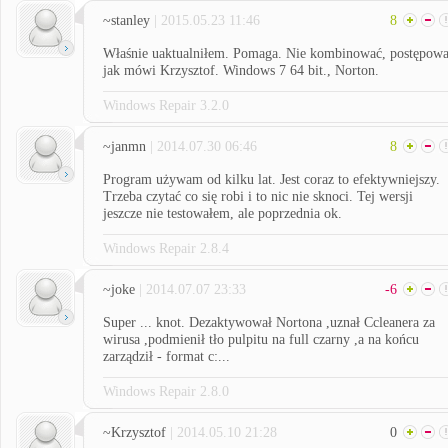
~stanley
| 2015.05.23 11:46
8
Właśnie uaktualniłem. Pomaga. Nie kombinować, postępow
jak mówi Krzysztof. Windows 7 64 bit., Norton.
Windows Repair 3.2.0
~janmn
| 2014.07.30 06:46
8
Program używam od kilku lat. Jest coraz to efektywniejszy.
Trzeba czytać co się robi i to nic nie sknoci. Tej wersji
jeszcze nie testowałem, ale poprzednia ok.
Windows Repair 2.8.4
~joke
| 2014.07.07 23:33
-6
Super ... knot. Dezaktywował Nortona ,uznał Ccleanera za
wirusa ,podmienił tło pulpitu na full czarny ,a na końcu
zarządził - format c:...
Windows Repair 2.8.0
~Krzysztof
| 2014.05.10 21:28
0