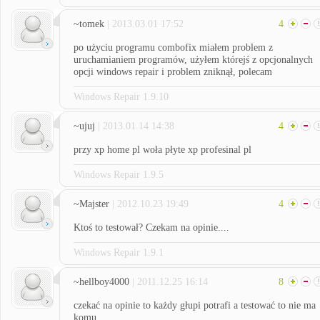
~tomek
| 2013.03.01 17:52
4
po użyciu programu combofix miałem problem z
uruchamianiem programów, użyłem którejś z opcjonalnych
opcji windows repair i problem zniknął, polecam
Windows Repair 1.9.10
~ujuj
| 2013.01.14 14:38
4
przy xp home pl woła płyte xp profesinal pl
Windows Repair 1.9.5
~Majster
| 2012.10.23 19:49
4
Ktoś to testował? Czekam na opinie....
Windows Repair 1.9.1
~hellboy4000
| 2011.12.25 16:14
8
czekać na opinie to każdy głupi potrafi a testować to nie ma
komu.....