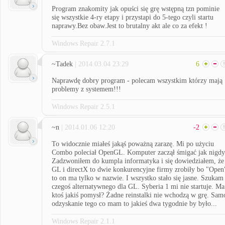
Program znakomity jak opuści się grę wstępną tzn pominie
się wszystkie 4-ry etapy i przystapi do 5-tego czyli startu
naprawy.Bez obaw.Jest to brutalny akt ale co za efekt !
Windows Repair 2.7.1
~Tadek
| 2014.03.04 23:29
6
Naprawdę dobry program - polecam wszystkim którzy mają
problemy z systemem!!!
Windows Repair 2.5.1
~n
| 2014.01.06 12:20
-2
To widocznie miałeś jakąś poważną zarazę. Mi po użyciu
Combo poleciał OpenGL. Komputer zaczął śmigać jak nigdy
Zadzwoniłem do kumpla informatyka i się dowiedziałem, że
GL i directX to dwie konkurencyjne firmy zrobiły bo "Open
to on ma tylko w nazwie. I wszystko stało się jasne. Szukam
czegoś alternatywnego dla GL. Syberia 1 mi nie startuje. Ma
ktoś jakiś pomysł? Żadne reinstalki nie wchodzą w grę. Sam
odzyskanie tego co mam to jakieś dwa tygodnie by było...
Windows Repair 2.1.1