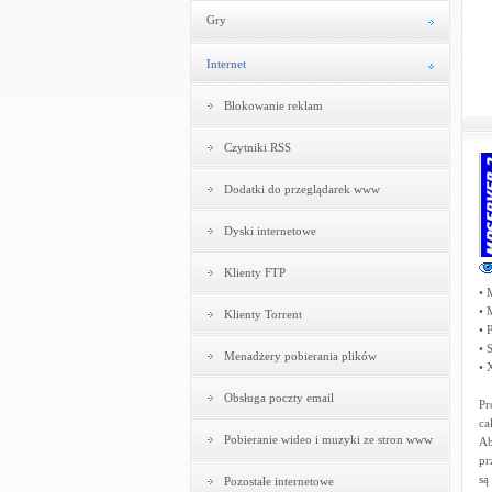
Gry
Internet
Blokowanie reklam
Czytniki RSS
Dodatki do przeglądarek www
Dyski internetowe
Klienty FTP
• 
• 
Klienty Torrent
• 
• 
Menadżery pobierania plików
• 
Obsługa poczty email
Pr
ca
Pobieranie wideo i muzyki ze stron www
Ab
pr
są
Pozostałe internetowe