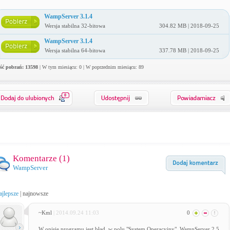
WampServer 3.1.4
Wersja stabilna 32-bitowa
304.82 MB | 2018-09-25
WampServer 3.1.4
Wersja stabilna 64-bitowa
337.78 MB | 2018-09-25
ość pobrań: 13598
| W tym miesiącu: 0 | W poprzednim miesiącu: 89
0
Komentarze (
1
)
WampServer
ajlepsze
|
najnowsze
~Kml
| 2014.09.24 11:03
0
W opisie programu jest błąd, w polu "System Operacyjny". WampServer 2.5