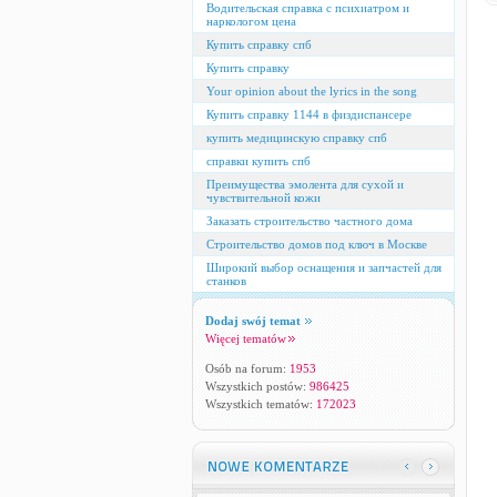
Водительская справка с психиатром и
наркологом цена
Купить справку спб
Купить справку
Your opinion about the lyrics in the song
Купить справку 1144 в физдиспансере
купить медицинскую справку спб
справки купить спб
Преимущества эмолента для сухой и
чувствительной кожи
Заказать строительство частного дома
Строительство домов под ключ в Москве
Широкий выбор оснащения и запчастей для
станков
Dodaj swój temat
Więcej tematów
Osób na forum:
1953
Wszystkich postów:
986425
Wszystkich tematów:
172023