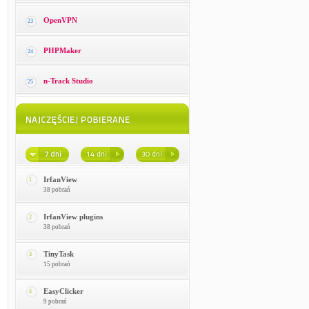
OpenVPN
23
PHPMaker
24
n-Track Studio
25
IrfanView
1
38 pobrań
IrfanView plugins
2
38 pobrań
TinyTask
3
15 pobrań
EasyClicker
4
9 pobrań