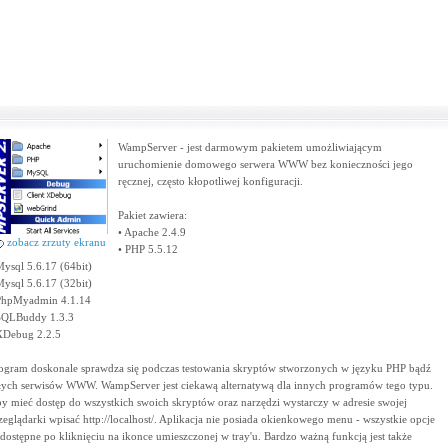
WampServer - jest darmowym pakietem umożliwiającym
uruchomienie domowego serwera WWW bez konieczności jego
ręcznej, często kłopotliwej konfiguracji.
Pakiet zawiera:
• Apache 2.4.9
zobacz zrzuty ekranu
• PHP 5.5.12
Mysql 5.6.17 (64bit)
Mysql 5.6.17 (32bit)
PhpMyadmin 4.1.14
SQLBuddy 1.3.3
XDebug 2.2.5
ogram doskonale sprawdza się podczas testowania skryptów stworzonych w języku PHP bądź
łych serwisów WWW. WampServer jest ciekawą alternatywą dla innych programów tego typu.
y mieć dostęp do wszystkich swoich skryptów oraz narzędzi wystarczy w adresie swojej
zeglądarki wpisać http://localhost/. Aplikacja nie posiada okienkowego menu - wszystkie opcje
 dostępne po kliknięciu na ikonce umieszczonej w tray'u. Bardzo ważną funkcją jest także