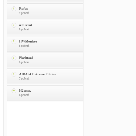
Rufus
5
9 pobrań
uTorrent
6
8 pobrań
HWMonitor
7
8 pobrań
Flashtool
8
8 pobrań
AIDA64 Extreme Edition
9
7 pobrań
H2testw
10
6 pobrań