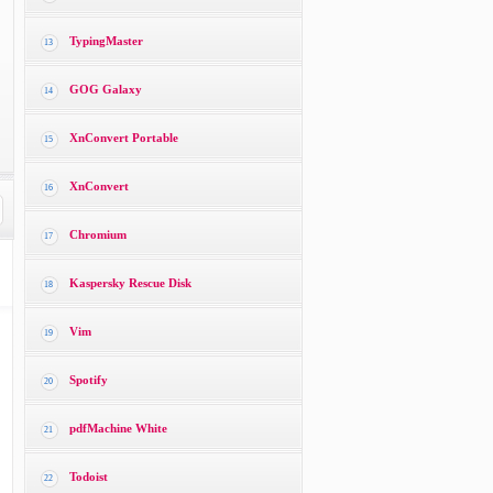
TypingMaster
13
GOG Galaxy
14
XnConvert Portable
15
XnConvert
16
Chromium
17
Kaspersky Rescue Disk
18
Vim
19
Spotify
20
pdfMachine White
21
Todoist
22