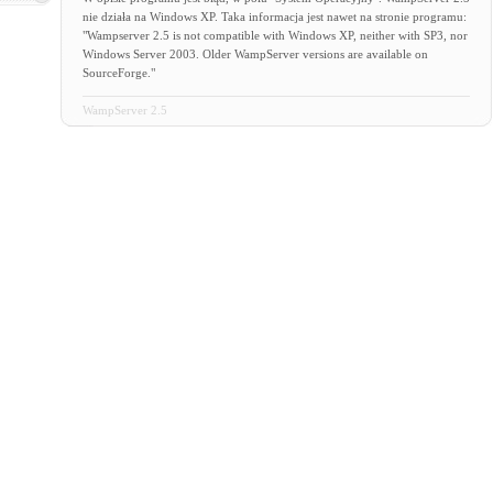
nie działa na Windows XP. Taka informacja jest nawet na stronie programu:
"Wampserver 2.5 is not compatible with Windows XP, neither with SP3, nor
Windows Server 2003. Older WampServer versions are available on
SourceForge."
WampServer 2.5