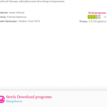
żliwość łatwego zaktualizowania dowolnego komponentu.
oducent
:
Aestan Software
Oceń program:
cencja
: Freeware (darmowa)
-
/5
stem Operacyjny
:
Windows Vista/7/8/10
Ocena:
3.4
(
18
głosów)
Strefa Download programu
WampServer