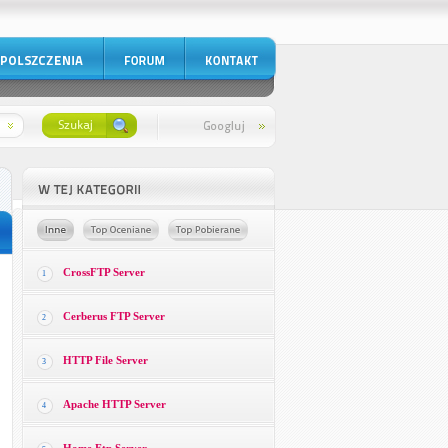
CrossFTP Server
1
Cerberus FTP Server
2
HTTP File Server
3
Apache HTTP Server
4