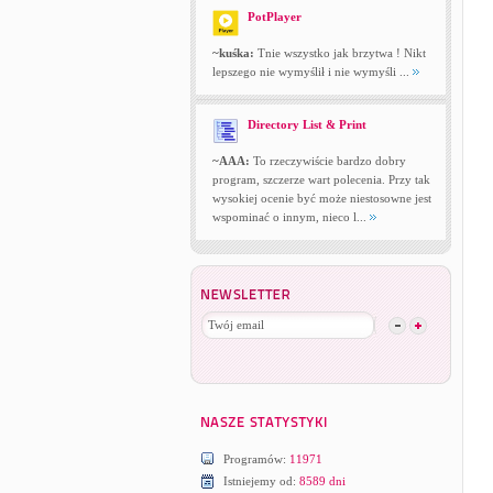
PotPlayer
~kuśka:
Tnie wszystko jak brzytwa ! Nikt
lepszego nie wymyślił i nie wymyśli ...
Directory List & Print
~AAA:
To rzeczywiście bardzo dobry
program, szczerze wart polecenia. Przy tak
wysokiej ocenie być może niestosowne jest
wspominać o innym, nieco l...
Programów:
11971
Istniejemy od:
8589 dni