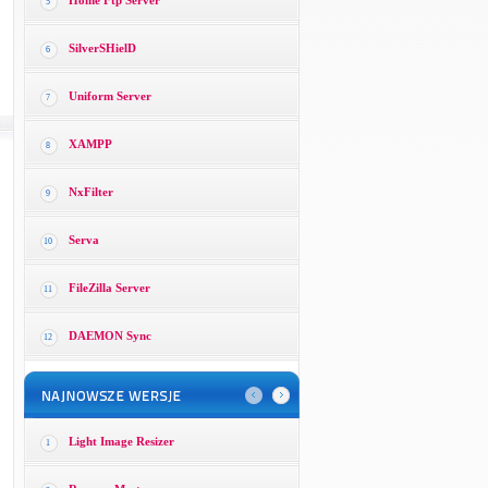
Home Ftp Server
5
SilverSHielD
6
Uniform Server
7
XAMPP
8
NxFilter
9
Serva
10
FileZilla Server
11
DAEMON Sync
12
Light Image Resizer
1