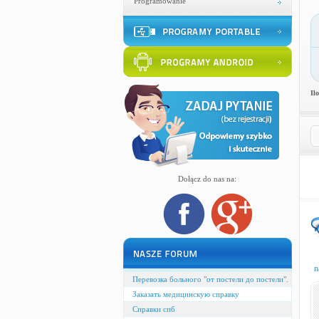
Programowanie
Il
Dołącz do nas na:
n
Перевозка больного "от постели до постели".
Заказать медицинскую справку
Справки спб