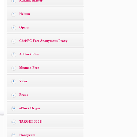
Rename Master
2
Helium
3
Opera
4
ChrisPC Free Anonymous Proxy
5
Adblock Plus
6
Mixmax Free
7
Viber
8
Praat
9
uBlock Origin
10
TARGET 3001!
11
Honeycam
12