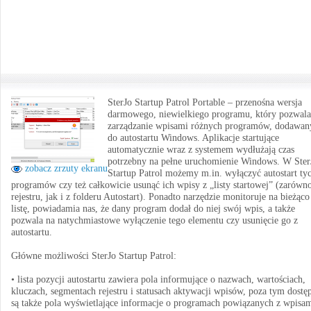
SterJo Startup Patrol Portable – przenośna wersja
darmowego, niewielkiego programu, który pozwala
zarządzanie wpisami różnych programów, dodawa
do autostartu Windows. Aplikacje startujące
automatycznie wraz z systemem wydłużają czas
potrzebny na pełne uruchomienie Windows. W Ster
zobacz zrzuty ekranu
Startup Patrol możemy m.in. wyłączyć autostart ty
programów czy też całkowicie usunąć ich wpisy z „listy startowej” (zarówn
rejestru, jak i z folderu Autostart). Ponadto narzędzie monitoruje na bieżąc
listę, powiadamia nas, że dany program dodał do niej swój wpis, a także
pozwala na natychmiastowe wyłączenie tego elementu czy usunięcie go z
autostartu.
Główne możliwości SterJo Startup Patrol:
• lista pozycji autostartu zawiera pola informujące o nazwach, wartościach,
kluczach, segmentach rejestru i statusach aktywacji wpisów, poza tym dostę
są także pola wyświetlające informacje o programach powiązanych z wpisam