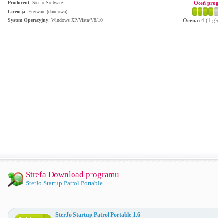
Producent
:
SterJo Software
Oceń pro
Licencja
: Freeware (darmowa)
System Operacyjny
:
Windows XP/Vista/7/8/10
Ocena:
4
(
1
gł
Strefa Download programu
SterJo Startup Patrol Portable
SterJo Startup Patrol Portable 1.6