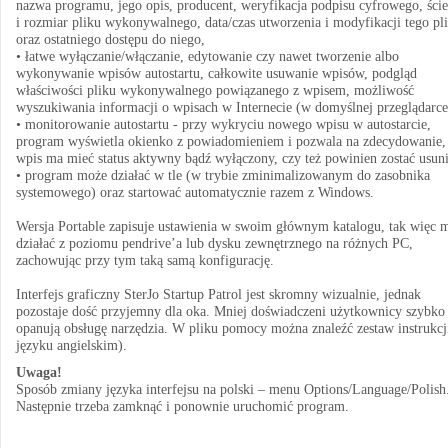
nazwa programu, jego opis, producent, weryfikacja podpisu cyfrowego, ści
i rozmiar pliku wykonywalnego, data/czas utworzenia i modyfikacji tego pl
oraz ostatniego dostępu do niego,
• łatwe wyłączanie/włączanie, edytowanie czy nawet tworzenie albo
wykonywanie wpisów autostartu, całkowite usuwanie wpisów, podgląd
właściwości pliku wykonywalnego powiązanego z wpisem, możliwość
wyszukiwania informacji o wpisach w Internecie (w domyślnej przeglądarce
• monitorowanie autostartu - przy wykryciu nowego wpisu w autostarcie,
program wyświetla okienko z powiadomieniem i pozwala na zdecydowanie,
wpis ma mieć status aktywny bądź wyłączony, czy też powinien zostać usuni
• program może działać w tle (w trybie zminimalizowanym do zasobnika
systemowego) oraz startować automatycznie razem z Windows.
Wersja Portable zapisuje ustawienia w swoim głównym katalogu, tak więc 
działać z poziomu pendrive’a lub dysku zewnętrznego na różnych PC,
zachowując przy tym taką samą konfigurację.
Interfejs graficzny SterJo Startup Patrol jest skromny wizualnie, jednak
pozostaje dość przyjemny dla oka. Mniej doświadczeni użytkownicy szybko
opanują obsługę narzędzia. W pliku pomocy można znaleźć zestaw instrukcj
języku angielskim).
Uwaga!
Sposób zmiany języka interfejsu na polski – menu Options/Language/Polish
Następnie trzeba zamknąć i ponownie uruchomić program.