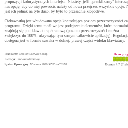
propozycji kolorystycznych interfejsu. Niestety, jeśli „przeklikamy” interesu
nas opcję, aby do niej powrócić należy od nowa przejrzeć wszystkie opcje. 
jest ich jednak na tyle dużo, by było to przesadnie kłopotliwe.
Ciekawostką jest wbudowana opcja kontrolująca poziom przezroczystości ca
programu. Dzięki temu możliwe jest podejrzenie elementów, które normalni
znajdują się pod klawiaturą ekranową (poziom przezroczystości można
zwiększyć do 100%, ukrywając tym samym całkowicie aplikację). Regulacj
dostępna jest w formie suwaka w dolnej, prawej części widoku klawiatury.
Producent
:
Comfort Software Group
Oceń pro
Licencja
: Freeware (darmowa)
System Operacyjny
:
Windows 2000/XP/Vista/7/8/10
Ocena:
4.7
(
7
gł