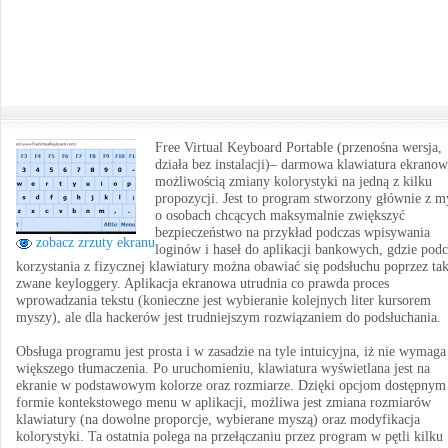
Free Virtual Keyboard Portable (przenośna wersja,
działa bez instalacji)– darmowa klawiatura ekranow
możliwością zmiany kolorystyki na jedną z kilku
propozycji. Jest to program stworzony głównie z m
o osobach chcących maksymalnie zwiększyć
bezpieczeństwo na przykład podczas wpisywania
zobacz zrzuty ekranu
loginów i haseł do aplikacji bankowych, gdzie podc
korzystania z fizycznej klawiatury można obawiać się podsłuchu poprzez ta
zwane keyloggery. Aplikacja ekranowa utrudnia co prawda proces
wprowadzania tekstu (konieczne jest wybieranie kolejnych liter kursorem
myszy), ale dla hackerów jest trudniejszym rozwiązaniem do podsłuchania.
Obsługa programu jest prosta i w zasadzie na tyle intuicyjna, iż nie wymaga
większego tłumaczenia. Po uruchomieniu, klawiatura wyświetlana jest na
ekranie w podstawowym kolorze oraz rozmiarze. Dzięki opcjom dostępnym
formie kontekstowego menu w aplikacji, możliwa jest zmiana rozmiarów
klawiatury (na dowolne proporcje, wybierane myszą) oraz modyfikacja
kolorystyki. Ta ostatnia polega na przełączaniu przez program w pętli kilku