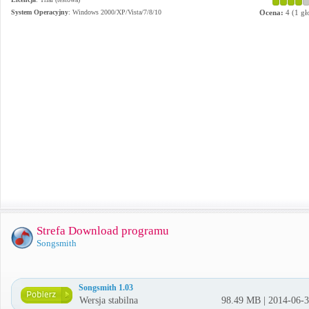
System Operacyjny
:
Windows 2000/XP/Vista/7/8/10
Ocena:
4
(
1
gł
Strefa Download programu
Songsmith
Songsmith 1.03
Wersja stabilna
98.49 MB | 2014-06-