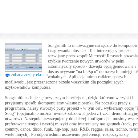
Songsmith to innowacyjne narzędzie do komponow
i nagrywania piosenek. Ten interesujący projekt
rozwijany przez zespół Microsoft Research pozwala
szybkie tworzenie nowych utworów w pełni
automatyczny sposób - dźwięki będą generowane i
dostosowywane "na bieżąco" do naszych umiejętnoś
zobacz zrzuty ekranu
wokalnych. Aplikacja mimo całkiem sporych
możliwości, jest przeznaczona przede wszystkim dla początkujących
użytkowników komputera.
Songsmith cechuje się przyjaznym interfejsem, dzięki któremu w szybki i
przyjemny sposób skomponujemy własne piosenki. Na początku pracy z
programem, należy stworzyć pusty projekt - w tym celu wybieramy opcję 
Song" (opcjonalnie można również załadować jeden z trzech demonstracyjn
utworów). Następnie przystępujemy do dalszej konfiguracji - musimy wska
preferowane tempo i nastrój muzyki oraz interesujący nas gatunek (rock, po
country, dance, disco, funk, hip-hop, jazz, R&B, reggae, salsa, techno, twist
wiele innych). Po odpowiednim ustawieniu preferencji, rozpoczyna się