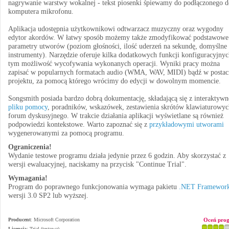
nagrywanie warstwy wokalnej - tekst piosenki śpiewamy do podłączonego d
komputera mikrofonu.
Aplikacja udostępnia użytkownikowi odtwarzacz muzyczny oraz wygodny
edytor akordów. W łatwy sposób możemy także zmodyfikować podstawowe
parametry utworów (poziom głośności, ilość uderzeń na sekundę, domyślne
instrumenty). Narzędzie oferuje kilka dodatkowych funkcji konfiguracyjny
tym możliwość wycofywania wykonanych operacji. Wyniki pracy można
zapisać w popularnych formatach audio (WMA, WAV, MIDI) bądź w postac
projektu, za pomocą którego wrócimy do edycji w dowolnym momencie.
Songsmith posiada bardzo dobrą dokumentację, składającą się z interaktyw
pliku pomocy
, poradników, wskazówek, zestawienia skrótów klawiaturowyc
forum dyskusyjnego. W trakcie działania aplikacji wyświetlane są również
podpowiedzi kontekstowe. Warto zapoznać się z
przykładowymi utworami
wygenerowanymi za pomocą programu.
Ograniczenia!
Wydanie testowe programu działa jedynie przez 6 godzin. Aby skorzystać z
wersji ewaluacyjnej, naciskamy na przycisk "Continue Trial".
Wymagania!
Program do poprawnego funkcjonowania wymaga pakietu
.NET Framewor
wersji 3.0 SP2 lub wyższej.
Producent
:
Microsoft Corporation
Oceń pro
Licencja
: Trial (testowa)