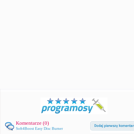
Komentarze (
0
)
Soft4Boost Easy Disc Burner