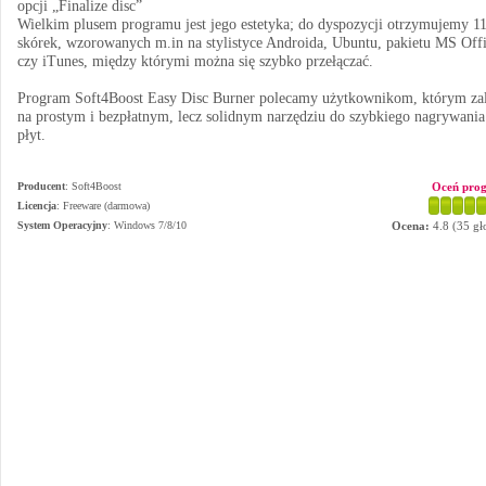
opcji „Finalize disc”
Wielkim plusem programu jest jego estetyka; do dyspozycji otrzymujemy 1
skórek, wzorowanych m.in na stylistyce Androida, Ubuntu, pakietu MS Off
czy iTunes, między którymi można się szybko przełączać.
Program Soft4Boost Easy Disc Burner polecamy użytkownikom, którym za
na prostym i bezpłatnym, lecz solidnym narzędziu do szybkiego nagrywania
płyt.
Producent
:
Soft4Boost
Oceń pro
Licencja
: Freeware (darmowa)
System Operacyjny
:
Windows 7/8/10
Ocena:
4.8
(
35
gł