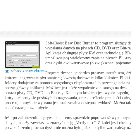
Soft4Boost Easy Disc Burner to program służący d
wypalania danych na płytach CD, DVD oraz Blu-ra
Aplikacja obsługuje płyty RW oraz technologię BD
umożliwiającą wielokrotny zapis na płytach Blu-ray
oraz dyski dwuwarstwowe (o zwiększonej pojemnoś
zobacz zrzuty ekranu
Program dysponuje bardzo prostym interfejsem, dz
któremu nagrywanie płyt stanie się kwestią dosłownie kilku kliknięć. Pliki i
foldery dodajemy za pomocą wygodnego eksploratora lub przeciągnięcia na
obszar główny aplikacji. Możliwe jest także wypalenie zapisanego na dysku
obrazu płyty CD, DVD lub Blu-ray. Kolejnym krokiem jest wybór napędu,
którym chcemy się posłużyć do nagrywania, oraz określenie prędkości całe
procesu; domyślnie wybrana jest maksymalna dostępna szybkość. Można tak
nadać nazwę naszej płycie.
Jeśli po zakończeniu nagrywania chcemy sprawdzić poprawność wypalonyc
danych, należy zawczasu zaznaczyć opcję „Verify disc”. Z kolei jeśli chcemy
po zakończeniu procesu dysku nie można było już zmodyfikować, należy uż