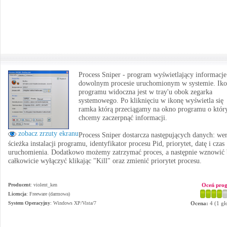
Process Sniper - program wyświetlający informacje
dowolnym procesie uruchomionym w systemie. Ik
programu widoczna jest w tray'u obok zegarka
systemowego. Po kliknięciu w ikonę wyświetla się
ramka którą przeciągamy na okno programu o któ
chcemy zaczerpnąć informacji.
zobacz zrzuty ekranu
Process Sniper dostarcza następujących danych: wer
ścieżka instalacji programu, identyfikator procesu Pid, priorytet, datę i czas
uruchomienia. Dodatkowo możemy zatrzymać proces, a następnie wznowić 
całkowicie wyłączyć klikając "Kill" oraz zmienić priorytet procesu.
Producent
:
violent_ken
Oceń pro
Licencja
: Freeware (darmowa)
System Operacyjny
:
Windows XP/Vista/7
Ocena:
4
(
1
gł