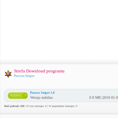
Strefa Download programu
Process Sniper
Process Sniper 1.0
Wersja stabilna
0.8 MB |2010-01-
Ilość pobrań: 458
| W tym miesiącu: 0 | W poprzednim miesiącu: 0