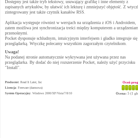
Dostępny jest także tryb tekstowy, usuwający grafikę i inne elementy z
zapisanych artykułów, by ułatwić ich lekturę i zmniejszyć objętość. Z wtycz
zintegrowany jest także czytnik kanałów RSS.
Aplikacja występuje również w wersjach na urządzenia z iOS i Androidem,
zatem możliwa jest synchronizacja treści między komputerem a urządzeniam
przenośnymi.
Pocket dysponuje schludnym, intuicyjnym interfejsem i gładko integruje się
przeglądarką. Wtyczkę polecamy wszystkim zagorzałym czytelnikom.
Uwaga!
Na podanej stronie automatycznie wykrywana jest używana przez nas
przeglądarka. By dodać do niej rozszerzenie Pocket, należy użyć przycisku
"Install".
Producent
:
Read It Later, Inc
Oceń pro
Licencja
: Freeware (darmowa)
System Operacyjny
:
Windows 2000/XP/Vista/7/8/10
Ocena:
5
(
1
gł