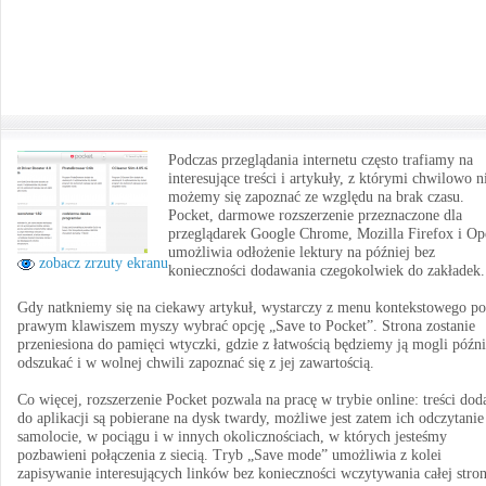
Podczas przeglądania internetu często trafiamy na
interesujące treści i artykuły, z którymi chwilowo n
możemy się zapoznać ze względu na brak czasu.
Pocket, darmowe rozszerzenie przeznaczone dla
przeglądarek Google Chrome, Mozilla Firefox i Op
umożliwia odłożenie lektury na później bez
zobacz zrzuty ekranu
konieczności dodawania czegokolwiek do zakładek.
Gdy natkniemy się na ciekawy artykuł, wystarczy z menu kontekstowego p
prawym klawiszem myszy wybrać opcję „Save to Pocket”. Strona zostanie
przeniesiona do pamięci wtyczki, gdzie z łatwością będziemy ją mogli późni
odszukać i w wolnej chwili zapoznać się z jej zawartością.
Co więcej, rozszerzenie Pocket pozwala na pracę w trybie online: treści dod
do aplikacji są pobierane na dysk twardy, możliwe jest zatem ich odczytani
samolocie, w pociągu i w innych okolicznościach, w których jesteśmy
pozbawieni połączenia z siecią. Tryb „Save mode” umożliwia z kolei
zapisywanie interesujących linków bez konieczności wczytywania całej stron