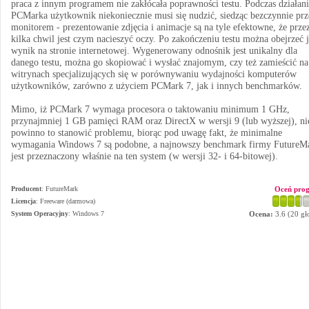
praca z innym programem nie zakłócała poprawności testu. Podczas działan
PCMarka użytkownik niekoniecznie musi się nudzić, siedząc bezczynnie prz
monitorem - prezentowanie zdjęcia i animacje są na tyle efektowne, że przez
kilka chwil jest czym nacieszyć oczy. Po zakończeniu testu można obejrzeć 
wynik na stronie internetowej. Wygenerowany odnośnik jest unikalny dla
danego testu, można go skopiować i wysłać znajomym, czy też zamieścić na
witrynach specjalizujących się w porównywaniu wydajności komputerów
użytkowników, zarówno z użyciem PCMark 7, jak i innych benchmarków.
Mimo, iż PCMark 7 wymaga procesora o taktowaniu minimum 1 GHz,
przynajmniej 1 GB pamięci RAM oraz DirectX w wersji 9 (lub wyższej), ni
powinno to stanowić problemu, biorąc pod uwagę fakt, że minimalne
wymagania Windows 7 są podobne, a najnowszy benchmark firmy FutureM
jest przeznaczony właśnie na ten system (w wersji 32- i 64-bitowej).
Producent
:
FutureMark
Oceń pro
Licencja
: Freeware (darmowa)
System Operacyjny
:
Windows 7
Ocena:
3.6
(
20
gł