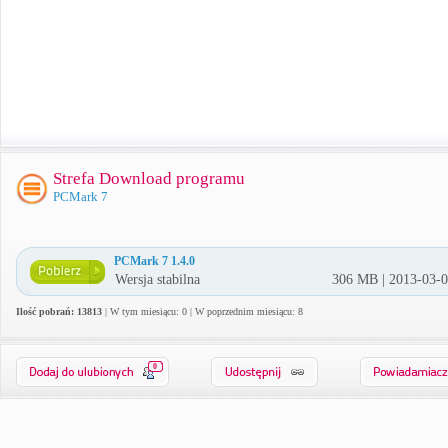
Strefa Download programu
PCMark 7
PCMark 7 1.4.0
Wersja stabilna
306 MB | 2013-03-
Ilość pobrań: 13813
| W tym miesiącu: 0 | W poprzednim miesiącu: 8
0