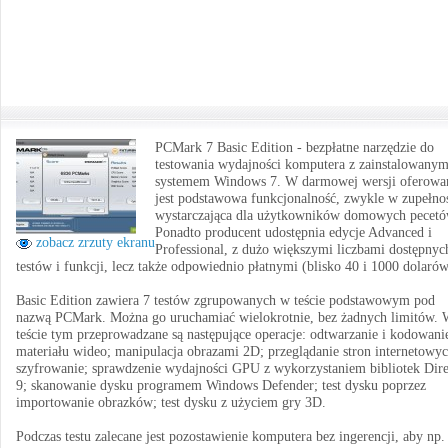
PCMark 7 Basic Edition - bezpłatne narzędzie do
testowania wydajności komputera z zainstalowany
systemem Windows 7. W darmowej wersji oferowa
jest podstawowa funkcjonalność, zwykle w zupełno
wystarczająca dla użytkowników domowych pecetó
Ponadto producent udostępnia edycje Advanced i
zobacz zrzuty ekranu
Professional, z dużo większymi liczbami dostępnyc
testów i funkcji, lecz także odpowiednio płatnymi (blisko 40 i 1000 dolarów
Basic Edition zawiera 7 testów zgrupowanych w teście podstawowym pod
nazwą PCMark. Można go uruchamiać wielokrotnie, bez żadnych limitów.
teście tym przeprowadzane są następujące operacje: odtwarzanie i kodowani
materiału wideo; manipulacja obrazami 2D; przeglądanie stron internetowyc
szyfrowanie; sprawdzenie wydajności GPU z wykorzystaniem bibliotek Dir
9; skanowanie dysku programem Windows Defender; test dysku poprzez
importowanie obrazków; test dysku z użyciem gry 3D.
Podczas testu zalecane jest pozostawienie komputera bez ingerencji, aby np.